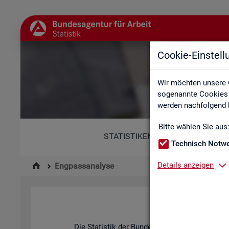
Cookie-Einstel
Wir möchten unsere 
sogenannte Cookies e
werden nachfolgend b
Bitte wählen Sie aus
STATISTIKEN
Technisch Notw
Details anzeigen
Engpassanalyse
Die Sta­tis­tik der Bun­des­agen­tur für Ar­beit be­