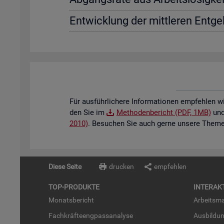
Ent­wick­lung der mitt­le­ren Ent­gel
Für aus­führ­li­che­re In­for­ma­tio­nen emp­feh­len w
den Sie im
Me­tho­den­be­richt (PDF, 1MB)
und 
2010)
. Be­su­chen Sie auch gerne un­se­re The­men
Diese Seite
drucken
empfehlen
TOP-PRO­DUK­TE
IN­TER­AK­
Mo­nats­be­richt
Ar­beits­ma
Fach­kräf­te­eng­pass­ana­ly­se
Aus­bil­du