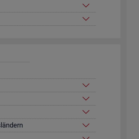
­län­dern