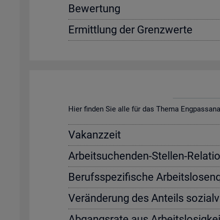
Be­wer­tung
Er­mitt­lung der Grenz­wer­te
Hier fin­den Sie alle für das Thema Eng­pass­ana­ly­s
Va­kanz­zeit
Ar­beit­su­chen­den-Stel­len-Re­la­ti­
Be­rufs­spe­zi­fi­sche Ar­beits­lo­sen
Ver­än­de­rung des An­teils so­zi­al­
Ab­gangs­ra­te aus Ar­beits­lo­sig­kei