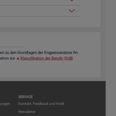
o­nen zu den Grund­la­gen der Eng­pass­ana­ly­se fin­
a­ti­on zur
Klas­si­fi­ka­ti­on der Be­ru­fe (KldB
SER­VICE
run­gen
Kon­takt, Feed­back und Kri­tik
News­let­ter