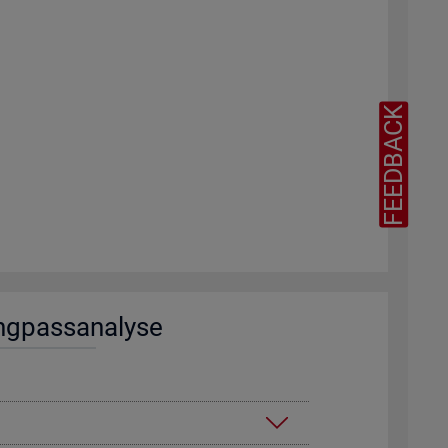
FEEDBACK
ng­pass­ana­ly­se