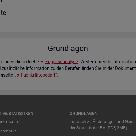
­te
Grund­la­gen
ir Ihnen die ak­tu­el­le
Eng­pass­ana­ly­se
. Wei­ter­füh­ren­de In­for­ma­ti
zu­sätz­li­che In­for­ma­ti­on zu den Be­ru­fen fin­den Sie in der Do­ku­men­t
­sei­te „
Fach­kräf­te­be­darf
“.
TI­VE STA­TIS­TI­KEN
GRUND­LA­GEN
rkt­mo­ni­tor
Log­buch zu Än­de­run­gen und Neue­
der Sta­tis­tik der BA (PDF, 2MB)
ngs­markt