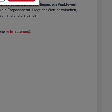
eit be­last­ba­re Daten vor­lie­gen, ein Punk­te­wert
 kein Eng­pass­be­ruf. Liegt der Wert da­zwi­schen,
tsch­land und die Län­der.
iehe
Er­läu­te­rung
).