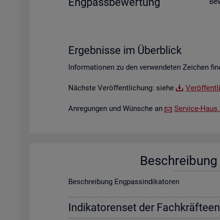
Eng­pass­be­wer­tung
Be­
Er­geb­nis­se im Über­blick
In­for­ma­tio­nen zu den ver­wen­de­ten Zei­chen fin
Nächs­te Ver­öf­fent­li­chung: siehe
Ver­öf­fent­
An­re­gun­gen und Wün­sche an
Ser­vice-Haus.​S
Be­schrei­bung f
Be­schrei­bung Eng­pas­sin­di­ka­to­ren
In­di­ka­to­ren­set der Fach­kräf­te­e