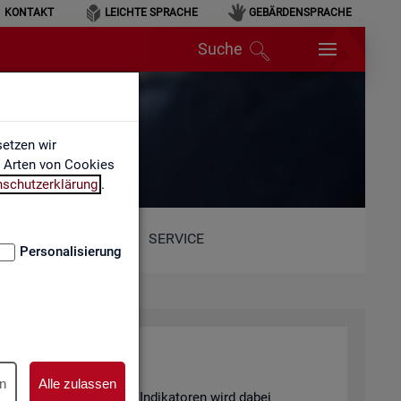
KONTAKT
LEICHTE SPRACHE
GEBÄRDENSPRACHE
Suche
etzen wir
e Arten von Cookies
nschutzerklärung
.
SERVICE
Personalisierung
n
Alle zulassen
and von 6 sta­tis­ti­schen In­di­ka­to­ren wird dabei