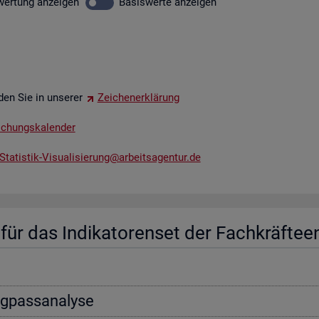
wer­tung
an­zei­gen
Ba­sis­wer­te
an­zei­gen
­den Sie in un­se­rer
Zei­chen­er­klä­rung
li­chungs­ka­len­der
tatistik-​Vis​uali​sier​ung@​arb​eits​agen​tur.​de
ür das In­di­ka­to­ren­set der Fach­kräf­te­e
ng­pass­ana­ly­se