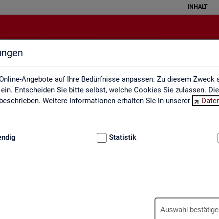
INHALT
lungen
Engpassanalyse
Online-Angebote auf Ihre Bedürfnisse anpassen. Zu diesem Zweck s
in. Entscheiden Sie bitte selbst, welche Cookies Sie zulassen. Di
eschrieben. Weitere Informationen erhalten Sie in unserer
Date
:
GRUNDLAGEN
endig
Statistik
Eng­pass­ana­ly­se
Auswahl bestätige
wer­tet ein­mal jähr­lich die Fach­kräf­te­si­tua­ti­on am Ar­beits­markt. An­h