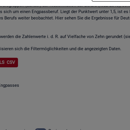
rufs­grup­pen (Län­der) der Klas­si­fi­ka­ti­on der Be­ru­fe (KldB 2010), so­w
lt es sich um einen Eng­pass­be­ruf. Liegt der Punkt­wert unter 1,5, ist es
s Be­rufs wei­ter be­ob­ach­tet. Hier sehen Sie die Er­geb­nis­se für Deu
wer­den die Zah­len­wer­te i. d. R. auf Viel­fa­che von Zehn ge­run­det (s
li­sie­ren sich die Fil­ter­mög­lich­kei­ten und die an­ge­zeig­ten Daten.
LS CSV
Eng­pas­ses