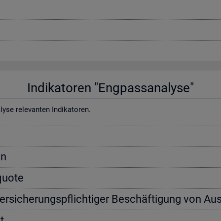
In­di­ka­to­ren "Eng­pass­ana­ly­se"
e re­le­van­ten In­di­ka­to­ren.
on
­quo­te
ver­si­che­rungs­pflich­ti­ger Be­schäf­ti­gung von Aus
t