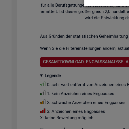
für alle Be­rufs­gat­tun­gen (Deutsch­land) bzw. Be­
er­mit­telt. Ist die­ser grö­ßer gleich 2,0 han­de
wird die Ent­wick­lung de
Aus Grün­den der sta­tis­ti­schen Ge­heim­hal­tung 
Wenn Sie die Fil­ter­ein­stel­lun­gen än­dern, ak­tua­
GESAMTDOWNLOAD ENGPASSANALYSE A
Le­gen­de
0: sehr weit ent­fernt von An­zei­chen eines 
1: kein An­zei­chen eines Eng­pas­ses
2: schwa­che An­zei­chen eines Eng­pas­ses
3: An­zei­chen eines Eng­pas­ses
X: keine Be­wer­tung mög­lich