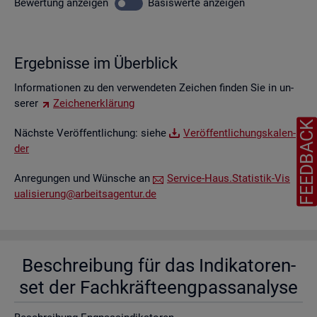
Be­wer­tung
an­zei­gen
Ba­sis­wer­te
an­zei­gen
Er­geb­nis­se im Über­blick
In­for­ma­tio­nen zu den ver­wen­de­ten Zei­chen fin­den Sie in un­
se­rer
Zei­chen­er­klä­rung
FEEDBAC
Nächs­te Ver­öf­fent­li­chung: siehe
Ver­öf­fent­li­chungs­ka­len­
der
An­re­gun­gen und Wün­sche an
Ser­vice-Haus.​Statistik-​Vis​
uali​sier​ung@​arb​eits​agen​tur.​de
Be­schrei­bung für das In­di­ka­to­ren­
set der Fach­kräf­te­eng­pass­ana­ly­se