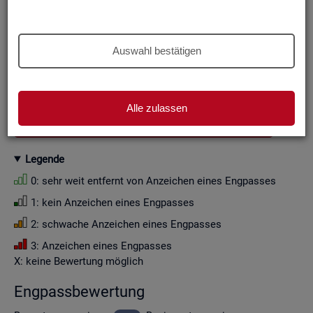
Aus Grün­den der sta­tis­ti­schen Ge­heim­hal­tung wer­den die
Zah­len­wer­te i. d. R. auf Viel­fa­che von Zehn ge­run­det (siehe
Er­läu­te­rung
).
Auswahl bestätigen
Wenn Sie die Fil­ter­ein­stel­lun­gen än­dern, ak­tua­li­sie­ren sich
die Fil­ter­mög­lich­kei­ten und die an­ge­zeig­ten Daten.
Alle zulassen
GESAMTDOWNLOAD ENGPASSANALYSE ALS CSV
Le­gen­de
0: sehr weit ent­fernt von An­zei­chen eines Eng­pas­ses
1: kein An­zei­chen eines Eng­pas­ses
2: schwa­che An­zei­chen eines Eng­pas­ses
3: An­zei­chen eines Eng­pas­ses
X: keine Be­wer­tung mög­lich
Eng­pass­be­wer­tung