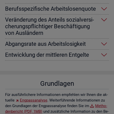
Be­rufs­spe­zi­fi­sche Ar­beits­lo­sen­quo­te
Ver­än­de­rung des An­teils so­zi­al­ver­si­
che­rungs­pflich­ti­ger Be­schäf­ti­gung
von Aus­län­dern
Ab­gangs­ra­te aus Ar­beits­lo­sig­keit
Ent­wick­lung der mitt­le­ren Ent­gel­te
Grund­la­gen
Für aus­führ­li­che­re In­for­ma­tio­nen emp­feh­len wir Ihnen die ak­
tu­el­le
Eng­pass­ana­ly­se
. Wei­ter­füh­ren­de In­for­ma­tio­nen zu
den Grund­la­gen der Eng­pass­ana­ly­se fin­den Sie im
Me­tho­
den­be­richt (PDF, 1MB)
und zu­sätz­li­che In­for­ma­ti­on zu den Be­