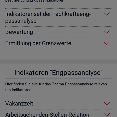
Be­schrei­bung Eng­pas­sin­di­ka­to­ren
In­di­ka­to­ren­set der Fach­kräf­te­eng­
pass­ana­ly­se
Be­wer­tung
Er­mitt­lung der Grenz­wer­te
In­di­ka­to­ren "Eng­pass­ana­ly­se"
Hier fin­den Sie alle für das Thema Eng­pass­ana­ly­se re­le­van­
ten In­di­ka­to­ren.
Va­kanz­zeit
Ar­beit­su­chen­den-Stel­len-Re­la­ti­on