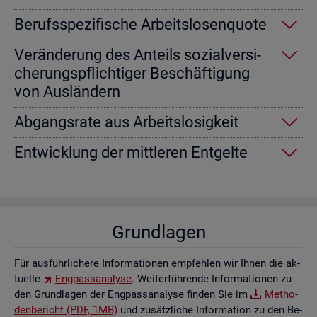
Be­rufs­spe­zi­fi­sche Ar­beits­lo­sen­quo­te
Ver­än­de­rung des An­teils so­zi­al­ver­si­
che­rungs­pflich­ti­ger Be­schäf­ti­gung
von Aus­län­dern
Ab­gangs­ra­te aus Ar­beits­lo­sig­keit
Ent­wick­lung der mitt­le­ren Ent­gel­te
Grund­la­gen
Für aus­führ­li­che­re In­for­ma­tio­nen emp­feh­len wir Ihnen die ak­
tu­el­le
Eng­pass­ana­ly­se
. Wei­ter­füh­ren­de In­for­ma­tio­nen zu
den Grund­la­gen der Eng­pass­ana­ly­se fin­den Sie im
Me­tho­
den­be­richt (PDF, 1MB)
und zu­sätz­li­che In­for­ma­ti­on zu den Be­