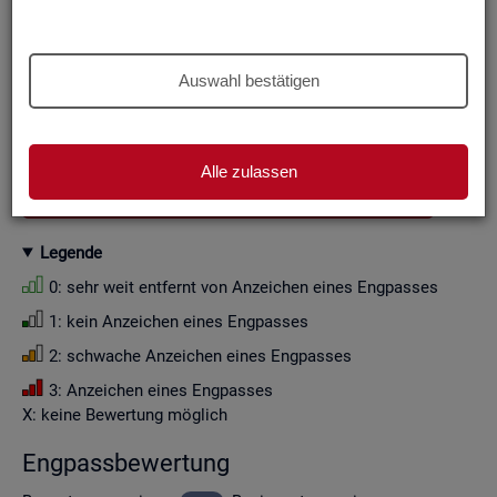
Aus Grün­den der sta­tis­ti­schen Ge­heim­hal­tung wer­den die
Zah­len­wer­te i. d. R. auf Viel­fa­che von Zehn ge­run­det (siehe
Er­läu­te­rung
).
Auswahl bestätigen
Wenn Sie die Fil­ter­ein­stel­lun­gen än­dern, ak­tua­li­sie­ren sich
die Fil­ter­mög­lich­kei­ten und die an­ge­zeig­ten Daten.
Alle zulassen
GESAMTDOWNLOAD ENGPASSANALYSE ALS CSV
Le­gen­de
0: sehr weit ent­fernt von An­zei­chen eines Eng­pas­ses
1: kein An­zei­chen eines Eng­pas­ses
2: schwa­che An­zei­chen eines Eng­pas­ses
3: An­zei­chen eines Eng­pas­ses
X: keine Be­wer­tung mög­lich
Eng­pass­be­wer­tung