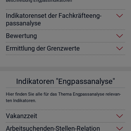
Be­schrei­bung Eng­pas­sin­di­ka­to­ren
In­di­ka­to­ren­set der Fach­kräf­te­eng­
pass­ana­ly­se
Be­wer­tung
Er­mitt­lung der Grenz­wer­te
In­di­ka­to­ren "Eng­pass­ana­ly­se"
Hier fin­den Sie alle für das Thema Eng­pass­ana­ly­se re­le­van­
ten In­di­ka­to­ren.
Va­kanz­zeit
Ar­beit­su­chen­den-Stel­len-Re­la­ti­on