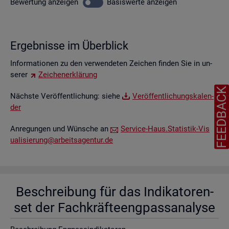
Be­wer­tung
an­zei­gen
Ba­sis­wer­te
an­zei­gen
Er­geb­nis­se im Über­blick
In­for­ma­tio­nen zu den ver­wen­de­ten Zei­chen fin­den Sie in un­
se­rer
Zei­chen­er­klä­rung
FEEDBAC
Nächs­te Ver­öf­fent­li­chung: siehe
Ver­öf­fent­li­chungs­ka­len­
der
An­re­gun­gen und Wün­sche an
Ser­vice-Haus.​Statistik-​Vis​
uali​sier​ung@​arb​eits​agen​tur.​de
Be­schrei­bung für das In­di­ka­to­ren­
set der Fach­kräf­te­eng­pass­ana­ly­se