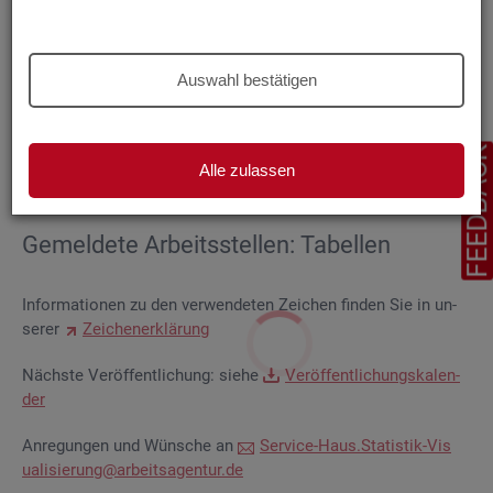
Be­schäf­ti­gung
Auswahl bestätigen
Ge­mel­de­te Ar­beits­stel­len: Dia­gram­me
FEEDBAC
Alle zulassen
Be­schäf­ti­gung
Ge­mel­de­te Ar­beits­stel­len: Ta­bel­len
In­for­ma­tio­nen zu den ver­wen­de­ten Zei­chen fin­den Sie in un­
se­rer
Zei­chen­er­klä­rung
Nächs­te Ver­öf­fent­li­chung: siehe
Ver­öf­fent­li­chungs­ka­len­
der
An­re­gun­gen und Wün­sche an
Ser­vice-Haus.​Statistik-​Vis​
uali​sier​ung@​arb​eits​agen​tur.​de