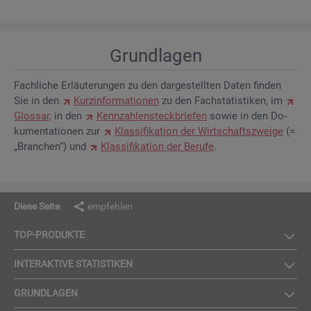
Grund­la­gen
Fach­li­che Er­läu­te­run­gen zu den dar­ge­stell­ten Daten fin­den
Sie in den
Kurz­in­for­ma­tio­nen
zu den Fach­sta­tis­ti­ken, im
Glos­sar,
in den
Kenn­zah­len­steck­brie­fen
sowie in den Do­
ku­men­ta­tio­nen zur
Klas­si­fi­ka­ti­on der Wirt­schafts­zwei­ge
(=
„Bran­chen“) und
Klas­si­fi­ka­ti­on der Be­ru­fe
.
Diese Seite
empfehlen
TOP-PRO­DUK­TE
IN­TER­AK­TI­VE STA­TIS­TI­KEN
GRUND­LA­GEN