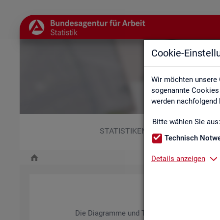
Cookie-Einstel
Wir möchten unsere 
sogenannte Cookies e
werden nachfolgend b
Bitte wählen Sie aus
STATISTIKEN
Technisch Notw
Details anzeigen
Die Dia­gram­me und Ta­bel­len wer­den jähr­lich ak