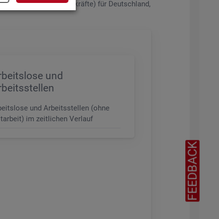
de­rungs­ni­veau (z.B. Fach­kräf­te) für Deutsch­land,
rbeitslose und
rbeitsstellen
beitslose und Arbeitsstellen (ohne
tarbeit) im zeitlichen Verlauf
FEEDBACK