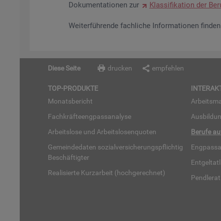
Do­ku­men­ta­tio­nen zur
Klas­si­fi­ka­ti­on der Be­r
Wei­ter­füh­ren­de fach­li­che In­for­ma­tio­nen fin­d
Diese Seite
drucken
empfehlen
TOP-PRO­DUK­TE
IN­TER­AK­
Mo­nats­be­richt
Ar­beits­ma
Fach­kräf­te­eng­pass­ana­ly­se
Aus­bil­du
Ar­beits­lo­se und Ar­beits­lo­sen­quo­ten
Be­ru­fe a
Ge­mein­de­da­ten so­zi­al­ver­si­che­rungs­pflich­tig
Eng­pass­a
Be­schäf­tig­ter
Ent­gel­t­at
Rea­li­sier­te Kurz­ar­beit (hoch­ge­rech­net)
Pend­ler­at