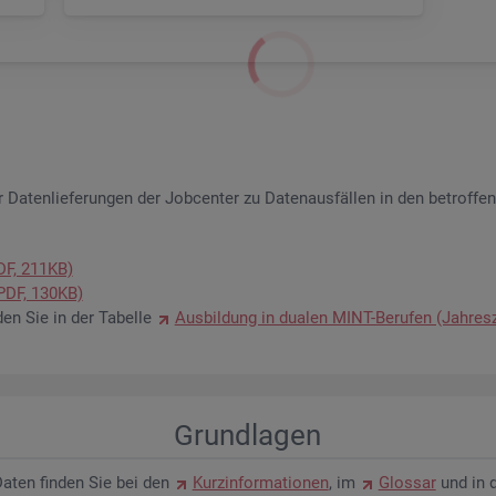
 Da­ten­lie­fe­run­gen der Job­cen­ter zu Da­ten­aus­fäl­len in den be­trof­fe
PDF, 211KB)
 (PDF, 130KB)
­den Sie in der Ta­bel­le
Aus­bil­dung in dua­len MINT-Be­ru­fen (Jah­res­
Grund­la­gen
n Daten fin­den Sie bei den
Kurz­in­for­ma­tio­nen
, im
Glos­sar
und in 