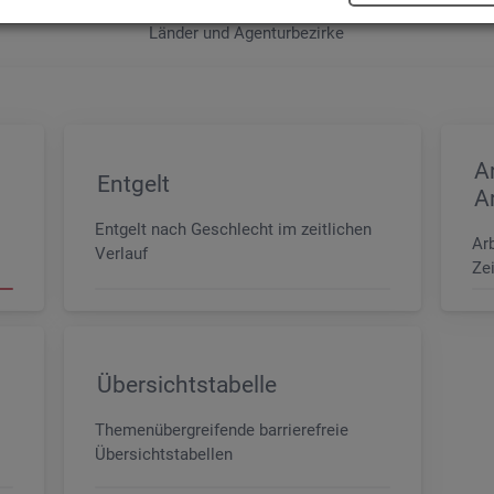
e sowie der MINT- und In­ge­nieur­be­ru­fe dif­fe­ren­ziert nach dem An­for­
Län­der und Agen­tur­be­zir­ke
A
Entgelt
A
Entgelt nach Geschlecht im zeitlichen
Ar
Verlauf
Zei
Übersichtstabelle
Themenübergreifende barrierefreie
Übersichtstabellen