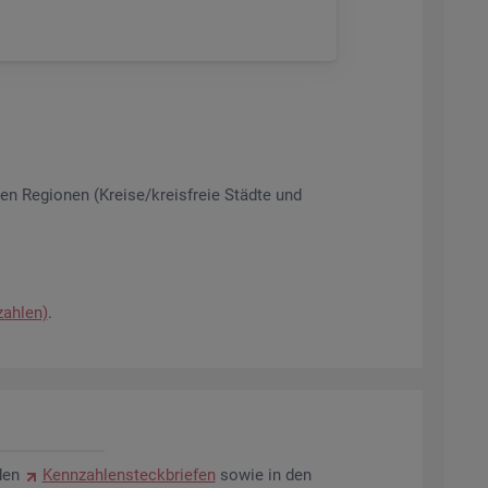
­nen Re­gio­nen (Krei­se/kreis­freie Städ­te und
zah­len)
.
den
Kenn­zah­len­steck­brie­fen
sowie in den