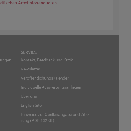
zi­fi­schen Ar­beits­lo­sen­quo­ten
.
SER­VICE
run­gen
Kon­takt, Feed­back und Kri­tik
News­let­ter
Ver­öf­fent­li­chungs­ka­len­der
In­di­vi­du­el­le Aus­wer­tungs­an­lie­gen
Über uns
English Site
Hin­wei­se zur Quel­len­an­ga­be und Zi­tie­
rung (PDF, 132KB)