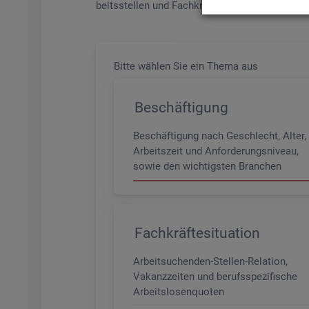
beits­stel­len und Fach­kräf­te­be­darf aller Be­ru­f
Bitte wäh­len Sie ein Thema aus
Beschäftigung
Beschäftigung nach Geschlecht, Alter,
Arbeitszeit und Anforderungsniveau,
sowie den wichtigsten Branchen
Fachkräftesituation
Arbeitsuchenden-Stellen-Relation,
Vakanzzeiten und berufsspezifische
Arbeitslosenquoten