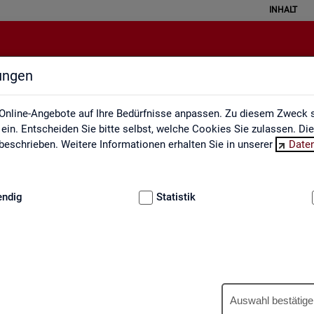
INHALT
lungen
Berufe auf einen Blick
Online-Angebote auf Ihre Bedürfnisse anpassen. Zu diesem Zweck s
in. Entscheiden Sie bitte selbst, welche Cookies Sie zulassen. Di
eschrieben. Weitere Informationen erhalten Sie in unserer
Date
:
GRUNDLAGEN
endig
Statistik
Be­ru­fe auf einen Blick
Auswahl bestätige
­tua­li­siert und ent­hal­ten In­for­ma­tio­nen zu den The­men Be­schäf­ti­gu