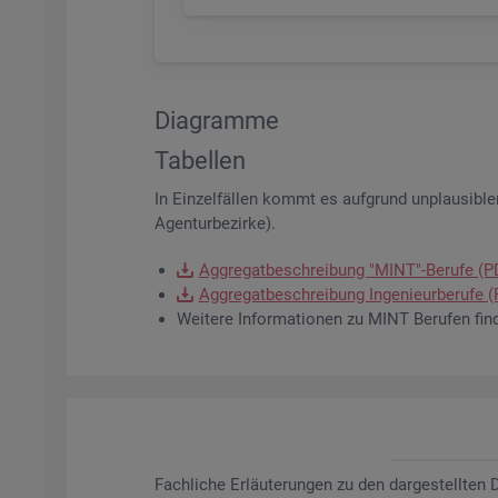
Dia­gram­me
Ta­bel­len
In Ein­zel­fäl­len kommt es auf­grund un­plau­si­bler
Agen­tur­be­zir­ke).
Ag­gre­gat­be­schrei­bung "MINT"-Be­ru­fe (
Ag­gre­gat­be­schrei­bung In­ge­nieur­be­ru­fe
Wei­te­re In­for­ma­tio­nen zu MINT Be­ru­fen fin
Fach­li­che Er­läu­te­run­gen zu den dar­ge­stell­te