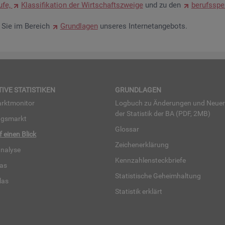
u­fe,
Klas­si­fi­ka­ti­on der Wirt­schafts­zwei­ge
und zu den
be­rufs­spe­
en Sie im Be­reich
Grund­la­gen
un­se­res In­ter­net­an­ge­bots.
TI­VE STA­TIS­TI­KEN
GRUND­LA­GEN
rkt­mo­ni­tor
Log­buch zu Än­de­run­gen und Neue­
der Sta­tis­tik der BA (PDF, 2MB)
ngs­markt
Glos­sar
uf einen Blick
Zei­chen­er­klä­rung
na­ly­se
Kenn­zah­len­steck­brie­fe
­las
Sta­tis­ti­sche Ge­heim­hal­tung
­las
Sta­tis­tik er­klärt