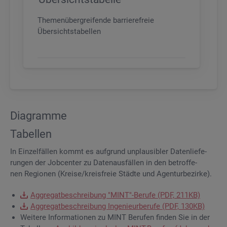
Themenübergreifende barrierefreie
Übersichtstabellen
Dia­gram­me
Ta­bel­len
In Ein­zel­fäl­len kommt es auf­grund un­plau­si­bler Da­ten­lie­fe­
run­gen der Job­cen­ter zu Da­ten­aus­fäl­len in den be­trof­fe­
nen Re­gio­nen (Krei­se/kreis­freie Städ­te und Agen­tur­be­zir­ke).
Ag­gre­gat­be­schrei­bung "MINT"-Be­ru­fe (PDF, 211KB)
Ag­gre­gat­be­schrei­bung In­ge­nieur­be­ru­fe (PDF, 130KB)
Wei­te­re In­for­ma­tio­nen zu MINT Be­ru­fen fin­den Sie in der