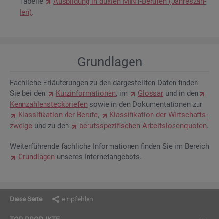
Ta­bel­le
Aus­bil­dung in dua­len MINT-Be­ru­fen (Jah­res­zah­
len)
.
Grund­la­gen
Fach­li­che Er­läu­te­run­gen zu den dar­ge­stell­ten Daten fin­den
Sie bei den
Kurz­in­for­ma­tio­nen
, im
Glos­sar
und in den
Kenn­zah­len­steck­brie­fen
sowie in den Do­ku­men­ta­tio­nen zur
Klas­si­fi­ka­ti­on der Be­ru­fe,
Klas­si­fi­ka­ti­on der Wirt­schafts­
zwei­ge
und zu den
be­rufs­spe­zi­fi­schen Ar­beits­lo­sen­quo­ten
.
Wei­ter­füh­ren­de fach­li­che In­for­ma­tio­nen fin­den Sie im Be­reich
Grund­la­gen
un­se­res In­ter­net­an­ge­bots.
Diese Seite
empfehlen