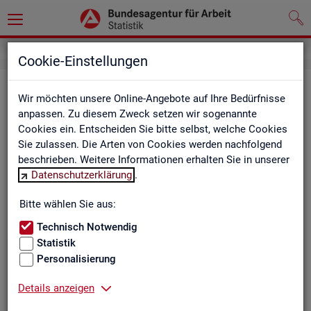
Cookie-Einstellungen
Be­ru­fe auf einen Blick
Wir möchten unsere Online-Angebote auf Ihre Bedürfnisse
anpassen. Zu diesem Zweck setzen wir sogenannte
Die Dia­gram­me und Ta­bel­len wer­den jähr­lich ak­tua­li­siert und
Cookies ein. Entscheiden Sie bitte selbst, welche Cookies
ent­hal­ten In­for­ma­tio­nen zu den The­men Be­schäf­ti­gung, Ent­
Sie zulassen. Die Arten von Cookies werden nachfolgend
gelt, Ar­beits­lo­sig­keit, ge­mel­de­te Ar­beits­stel­len und Fach­kräf­
beschrieben. Weitere Informationen erhalten Sie in unserer
te­be­darf aller Be­ru­fe sowie der MINT- und In­ge­nieur­be­ru­fe dif­
Datenschutzerklärung
.
fe­ren­ziert nach dem An­for­de­rungs­ni­veau (z.B. Fach­kräf­te) für
Deutsch­land, Län­der und Agen­tur­be­zir­ke
Bitte wählen Sie aus:
Technisch Notwendig
Statistik
Bitte wäh­len Sie ein Thema aus
Personalisierung
Details anzeigen
Beschäftigung