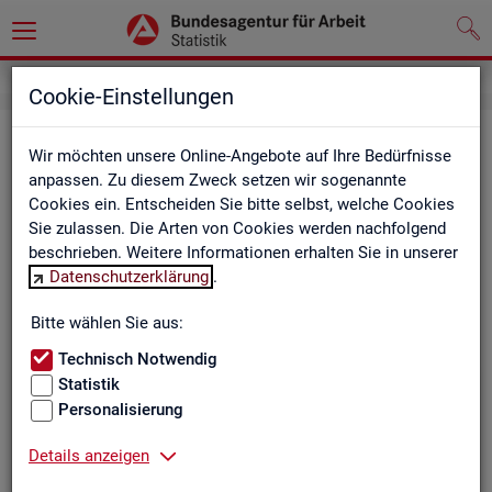
Cookie-Einstellungen
Be­ru­fe auf einen Blick
Wir möchten unsere Online-Angebote auf Ihre Bedürfnisse
anpassen. Zu diesem Zweck setzen wir sogenannte
Die Dia­gram­me und Ta­bel­len wer­den jähr­lich ak­tua­li­siert und
Cookies ein. Entscheiden Sie bitte selbst, welche Cookies
ent­hal­ten In­for­ma­tio­nen zu den The­men Be­schäf­ti­gung, Ent­
Sie zulassen. Die Arten von Cookies werden nachfolgend
gelt, Ar­beits­lo­sig­keit, ge­mel­de­te Ar­beits­stel­len und Fach­kräf­
beschrieben. Weitere Informationen erhalten Sie in unserer
te­be­darf aller Be­ru­fe sowie der MINT- und In­ge­nieur­be­ru­fe dif­
Datenschutzerklärung
.
fe­ren­ziert nach dem An­for­de­rungs­ni­veau (z.B. Fach­kräf­te) für
Deutsch­land, Län­der und Agen­tur­be­zir­ke
Bitte wählen Sie aus:
Technisch Notwendig
Statistik
Bitte wäh­len Sie ein Thema aus
Personalisierung
Details anzeigen
Beschäftigung