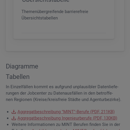
Themenübergreifende barrierefreie
Übersichtstabellen
Dia­gram­me
Ta­bel­len
In Ein­zel­fäl­len kommt es auf­grund un­plau­si­bler Da­ten­lie­fe­
run­gen der Job­cen­ter zu Da­ten­aus­fäl­len in den be­trof­fe­
nen Re­gio­nen (Krei­se/kreis­freie Städ­te und Agen­tur­be­zir­ke).
Ag­gre­gat­be­schrei­bung "MINT"-Be­ru­fe (PDF, 211KB)
Ag­gre­gat­be­schrei­bung In­ge­nieur­be­ru­fe (PDF, 130KB)
Wei­te­re In­for­ma­tio­nen zu MINT Be­ru­fen fin­den Sie in der