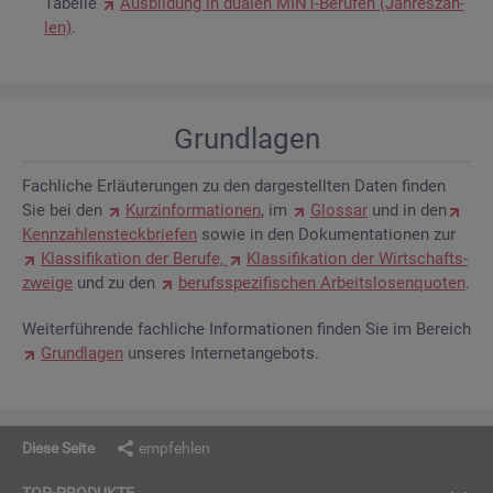
Ta­bel­le
Aus­bil­dung in dua­len MINT-Be­ru­fen (Jah­res­zah­
len)
.
Grund­la­gen
Fach­li­che Er­läu­te­run­gen zu den dar­ge­stell­ten Daten fin­den
Sie bei den
Kurz­in­for­ma­tio­nen
, im
Glos­sar
und in den
Kenn­zah­len­steck­brie­fen
sowie in den Do­ku­men­ta­tio­nen zur
Klas­si­fi­ka­ti­on der Be­ru­fe,
Klas­si­fi­ka­ti­on der Wirt­schafts­
zwei­ge
und zu den
be­rufs­spe­zi­fi­schen Ar­beits­lo­sen­quo­ten
.
Wei­ter­füh­ren­de fach­li­che In­for­ma­tio­nen fin­den Sie im Be­reich
Grund­la­gen
un­se­res In­ter­net­an­ge­bots.
Diese Seite
empfehlen