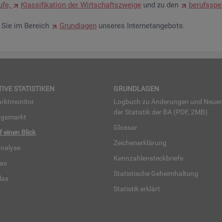
u­fe,
Klas­si­fi­ka­ti­on der Wirt­schafts­zwei­ge
und zu den
be­rufs­spe­
en Sie im Be­reich
Grund­la­gen
un­se­res In­ter­net­an­ge­bots.
TI­VE STA­TIS­TI­KEN
GRUND­LA­GEN
rkt­mo­ni­tor
Log­buch zu Än­de­run­gen und Neue­
der Sta­tis­tik der BA (PDF, 2MB)
ngs­markt
Glos­sar
uf einen Blick
Zei­chen­er­klä­rung
na­ly­se
Kenn­zah­len­steck­brie­fe
­las
Sta­tis­ti­sche Ge­heim­hal­tung
­las
Sta­tis­tik er­klärt