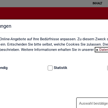
INHALT
lungen
Berufe auf einen Blick
Online-Angebote auf Ihre Bedürfnisse anpassen. Zu diesem Zweck s
in. Entscheiden Sie bitte selbst, welche Cookies Sie zulassen. Di
eschrieben. Weitere Informationen erhalten Sie in unserer
Date
:
GRUNDLAGEN
endig
Statistik
Be­ru­fe auf einen Blick
Auswahl bestätige
­tua­li­siert und ent­hal­ten In­for­ma­tio­nen zu den The­men Be­schäf­ti­gu