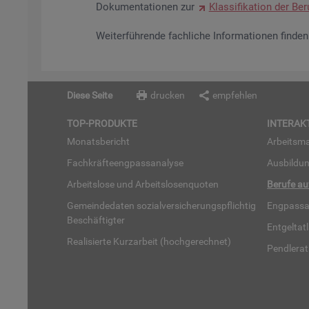
Do­ku­men­ta­tio­nen zur
Klas­si­fi­ka­ti­on der Be­r
Wei­ter­füh­ren­de fach­li­che In­for­ma­tio­nen fin­d
Diese Seite
drucken
empfehlen
TOP-PRO­DUK­TE
IN­TER­AK­
Mo­nats­be­richt
Ar­beits­ma
Fach­kräf­te­eng­pass­ana­ly­se
Aus­bil­du
Ar­beits­lo­se und Ar­beits­lo­sen­quo­ten
Be­ru­fe a
Ge­mein­de­da­ten so­zi­al­ver­si­che­rungs­pflich­tig
Eng­pass­a
Be­schäf­tig­ter
Ent­gel­t­at
Rea­li­sier­te Kurz­ar­beit (hoch­ge­rech­net)
Pend­ler­at