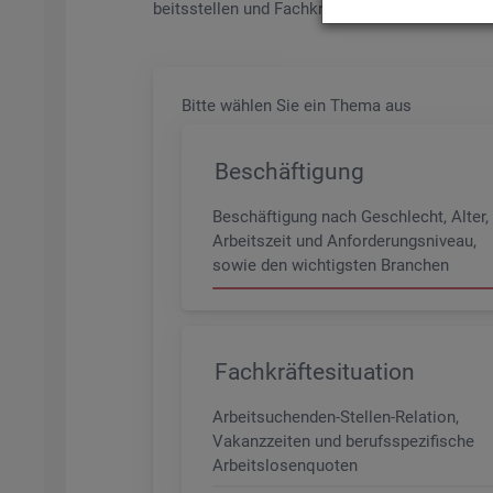
beits­stel­len und Fach­kräf­te­be­darf aller Be­ru­f
Bitte wäh­len Sie ein Thema aus
Beschäftigung
Beschäftigung nach Geschlecht, Alter,
Arbeitszeit und Anforderungsniveau,
sowie den wichtigsten Branchen
Fachkräftesituation
Arbeitsuchenden-Stellen-Relation,
Vakanzzeiten und berufsspezifische
Arbeitslosenquoten