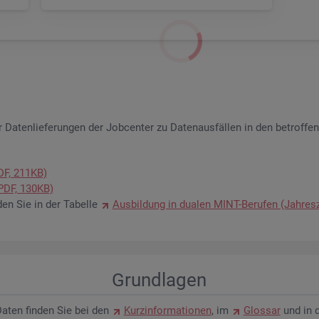
 Da­ten­lie­fe­run­gen der Job­cen­ter zu Da­ten­aus­fäl­len in den be­trof­fe
PDF, 211KB)
 (PDF, 130KB)
­den Sie in der Ta­bel­le
Aus­bil­dung in dua­len MINT-Be­ru­fen (Jah­res­
Grund­la­gen
n Daten fin­den Sie bei den
Kurz­in­for­ma­tio­nen
, im
Glos­sar
und in 