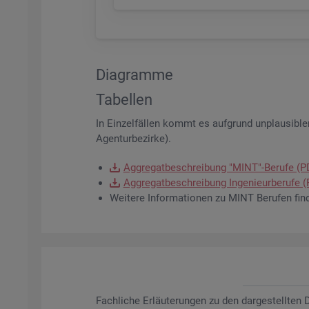
Dia­gram­me
Ta­bel­len
In Ein­zel­fäl­len kommt es auf­grund un­plau­si­bler
Agen­tur­be­zir­ke).
Ag­gre­gat­be­schrei­bung "MINT"-Be­ru­fe (
Ag­gre­gat­be­schrei­bung In­ge­nieur­be­ru­fe
Wei­te­re In­for­ma­tio­nen zu MINT Be­ru­fen fin
Fach­li­che Er­läu­te­run­gen zu den dar­ge­stell­te