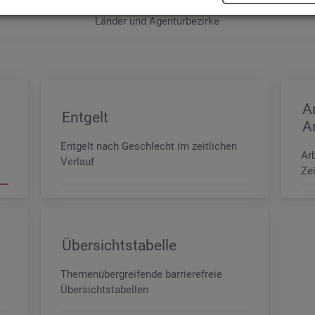
e sowie der MINT- und In­ge­nieur­be­ru­fe dif­fe­ren­ziert nach dem An­for­
Län­der und Agen­tur­be­zir­ke
A
Entgelt
A
Entgelt nach Geschlecht im zeitlichen
Ar
Verlauf
Zei
Übersichtstabelle
Themenübergreifende barrierefreie
Übersichtstabellen