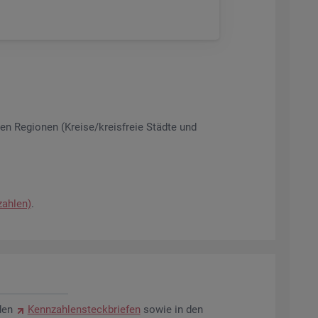
­nen Re­gio­nen (Krei­se/kreis­freie Städ­te und
zah­len)
.
den
Kenn­zah­len­steck­brie­fen
sowie in den