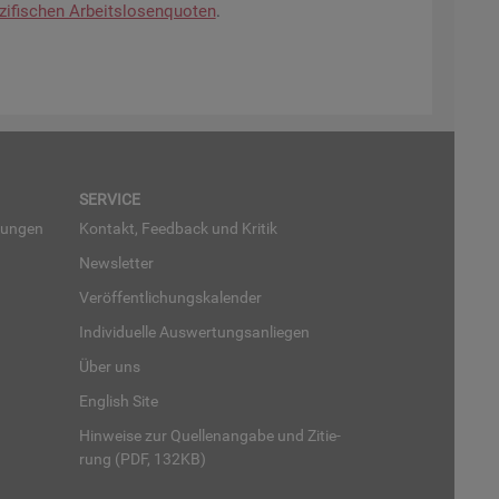
zi­fi­schen Ar­beits­lo­sen­quo­ten
.
SER­VICE
run­gen
Kon­takt, Feed­back und Kri­tik
News­let­ter
Ver­öf­fent­li­chungs­ka­len­der
In­di­vi­du­el­le Aus­wer­tungs­an­lie­gen
Über uns
English Site
Hin­wei­se zur Quel­len­an­ga­be und Zi­tie­
rung (PDF, 132KB)