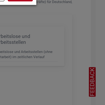
de­rungs­ni­veau (z.B. Fach­kräf­te) für Deutsch­land,
rbeitslose und
rbeitsstellen
beitslose und Arbeitsstellen (ohne
tarbeit) im zeitlichen Verlauf
FEEDBACK