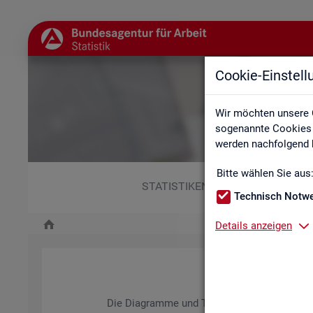
Cookie-Einstel
Wir möchten unsere 
sogenannte Cookies e
werden nachfolgend b
Bitte wählen Sie aus
STATISTIKEN
Technisch Notw
Details anzeigen
Die Dia­gram­me und Ta­bel­len wer­den jähr­lich ak