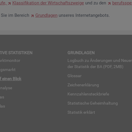
u­fe,
Klas­si­fi­ka­ti­on der Wirt­schafts­zwei­ge
und zu den
be­rufs­spe­
en Sie im Be­reich
Grund­la­gen
un­se­res In­ter­net­an­ge­bots.
TI­VE STA­TIS­TI­KEN
GRUND­LA­GEN
rkt­mo­ni­tor
Log­buch zu Än­de­run­gen und Neue­
der Sta­tis­tik der BA (PDF, 2MB)
ngs­markt
Glos­sar
uf einen Blick
Zei­chen­er­klä­rung
na­ly­se
Kenn­zah­len­steck­brie­fe
­las
Sta­tis­ti­sche Ge­heim­hal­tung
­las
Sta­tis­tik er­klärt