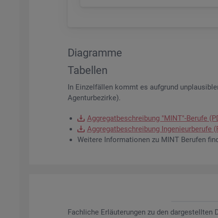
Dia­gram­me
Ta­bel­len
In Ein­zel­fäl­len kommt es auf­grund un­plau­si­bler
Agen­tur­be­zir­ke).
Ag­gre­gat­be­schrei­bung "MINT"-Be­ru­fe (
Ag­gre­gat­be­schrei­bung In­ge­nieur­be­ru­fe
Wei­te­re In­for­ma­tio­nen zu MINT Be­ru­fen fin
Fach­li­che Er­läu­te­run­gen zu den dar­ge­stell­te