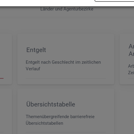
e sowie der MINT- und In­ge­nieur­be­ru­fe dif­fe­ren­ziert nach dem An­for­
Län­der und Agen­tur­be­zir­ke
A
Entgelt
A
Entgelt nach Geschlecht im zeitlichen
Ar
Verlauf
Zei
Übersichtstabelle
Themenübergreifende barrierefreie
Übersichtstabellen