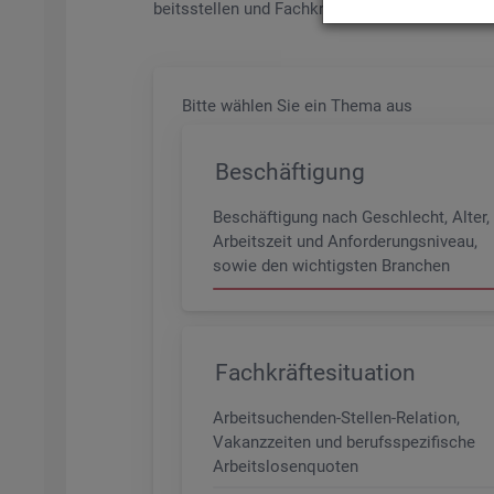
beits­stel­len und Fach­kräf­te­be­darf aller Be­ru­f
Bitte wäh­len Sie ein Thema aus
Beschäftigung
Beschäftigung nach Geschlecht, Alter,
Arbeitszeit und Anforderungsniveau,
sowie den wichtigsten Branchen
Fachkräftesituation
Arbeitsuchenden-Stellen-Relation,
Vakanzzeiten und berufsspezifische
Arbeitslosenquoten