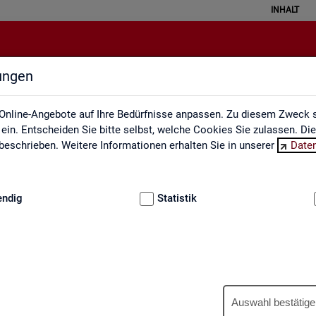
INHALT
lungen
Berufe auf einen Blick
Online-Angebote auf Ihre Bedürfnisse anpassen. Zu diesem Zweck s
in. Entscheiden Sie bitte selbst, welche Cookies Sie zulassen. Di
eschrieben. Weitere Informationen erhalten Sie in unserer
Date
:
GRUNDLAGEN
endig
Statistik
Be­ru­fe auf einen Blick
Auswahl bestätige
­tua­li­siert und ent­hal­ten In­for­ma­tio­nen zu den The­men Be­schäf­ti­gu