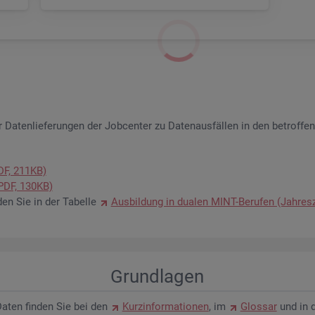
 Da­ten­lie­fe­run­gen der Job­cen­ter zu Da­ten­aus­fäl­len in den be­trof­fe
PDF, 211KB)
 (PDF, 130KB)
­den Sie in der Ta­bel­le
Aus­bil­dung in dua­len MINT-Be­ru­fen (Jah­res­
Grund­la­gen
n Daten fin­den Sie bei den
Kurz­in­for­ma­tio­nen
, im
Glos­sar
und in 