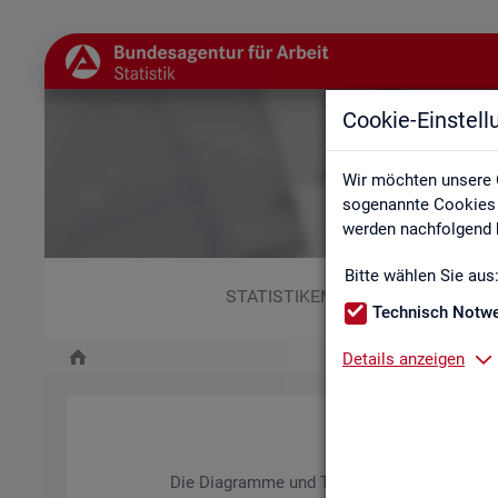
Cookie-Einstel
Wir möchten unsere 
sogenannte Cookies e
werden nachfolgend b
Bitte wählen Sie aus
STATISTIKEN
Technisch Notw
Details anzeigen
Die Dia­gram­me und Ta­bel­len wer­den jähr­lich ak