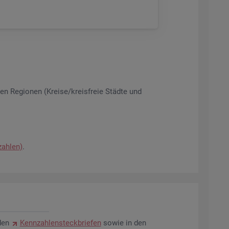
­nen Re­gio­nen (Krei­se/kreis­freie Städ­te und
zah­len)
.
den
Kenn­zah­len­steck­brie­fen
sowie in den