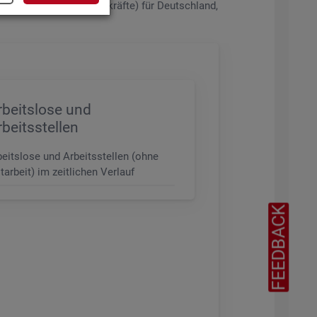
de­rungs­ni­veau (z.B. Fach­kräf­te) für Deutsch­land,
rbeitslose und
rbeitsstellen
beitslose und Arbeitsstellen (ohne
tarbeit) im zeitlichen Verlauf
FEEDBACK