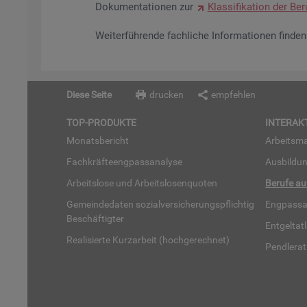
Do­ku­men­ta­tio­nen zur
Klas­si­fi­ka­ti­on der Be­r
Wei­ter­füh­ren­de fach­li­che In­for­ma­tio­nen fin­d
Diese Seite
drucken
empfehlen
TOP-PRO­DUK­TE
IN­TER­AK­
Mo­nats­be­richt
Ar­beits­ma
Fach­kräf­te­eng­pass­ana­ly­se
Aus­bil­du
Ar­beits­lo­se und Ar­beits­lo­sen­quo­ten
Be­ru­fe a
Ge­mein­de­da­ten so­zi­al­ver­si­che­rungs­pflich­tig
Eng­pass­a
Be­schäf­tig­ter
Ent­gel­t­at
Rea­li­sier­te Kurz­ar­beit (hoch­ge­rech­net)
Pend­ler­at