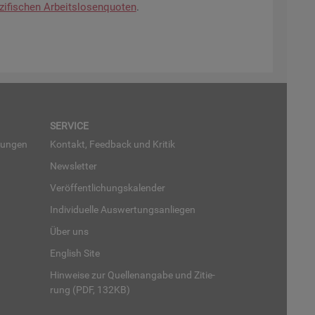
zi­fi­schen Ar­beits­lo­sen­quo­ten
.
SER­VICE
run­gen
Kon­takt, Feed­back und Kri­tik
News­let­ter
Ver­öf­fent­li­chungs­ka­len­der
In­di­vi­du­el­le Aus­wer­tungs­an­lie­gen
Über uns
English Site
Hin­wei­se zur Quel­len­an­ga­be und Zi­tie­
rung (PDF, 132KB)