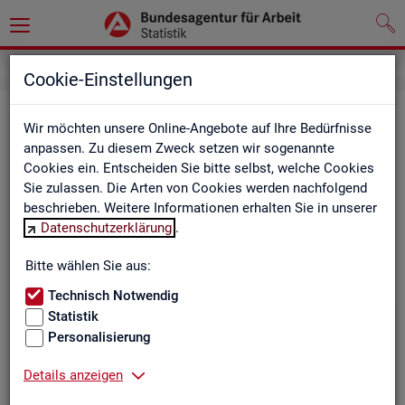
Cookie-Einstellungen
Be­ru­fe auf einen Blick
Wir möchten unsere Online-Angebote auf Ihre Bedürfnisse
anpassen. Zu diesem Zweck setzen wir sogenannte
Die Dia­gram­me und Ta­bel­len wer­den jähr­lich ak­tua­li­siert und
Cookies ein. Entscheiden Sie bitte selbst, welche Cookies
ent­hal­ten In­for­ma­tio­nen zu den The­men Be­schäf­ti­gung, Ent­
Sie zulassen. Die Arten von Cookies werden nachfolgend
gelt, Ar­beits­lo­sig­keit, ge­mel­de­te Ar­beits­stel­len und Fach­kräf­
beschrieben. Weitere Informationen erhalten Sie in unserer
te­be­darf aller Be­ru­fe sowie der MINT- und In­ge­nieur­be­ru­fe dif­
Datenschutzerklärung
.
fe­ren­ziert nach dem An­for­de­rungs­ni­veau (z.B. Fach­kräf­te) für
Deutsch­land, Län­der und Agen­tur­be­zir­ke
Bitte wählen Sie aus:
Technisch Notwendig
Statistik
Bitte wäh­len Sie ein Thema aus
Personalisierung
Details anzeigen
Beschäftigung