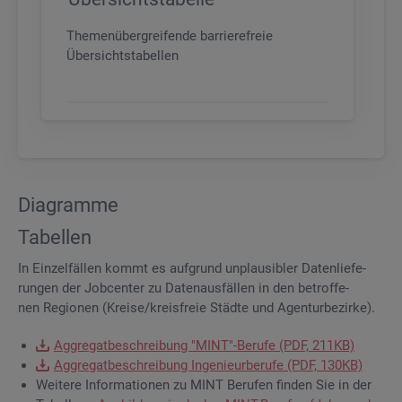
Themenübergreifende barrierefreie
Übersichtstabellen
Dia­gram­me
Ta­bel­len
In Ein­zel­fäl­len kommt es auf­grund un­plau­si­bler Da­ten­lie­fe­
run­gen der Job­cen­ter zu Da­ten­aus­fäl­len in den be­trof­fe­
nen Re­gio­nen (Krei­se/kreis­freie Städ­te und Agen­tur­be­zir­ke).
Ag­gre­gat­be­schrei­bung "MINT"-Be­ru­fe (PDF, 211KB)
Ag­gre­gat­be­schrei­bung In­ge­nieur­be­ru­fe (PDF, 130KB)
Wei­te­re In­for­ma­tio­nen zu MINT Be­ru­fen fin­den Sie in der