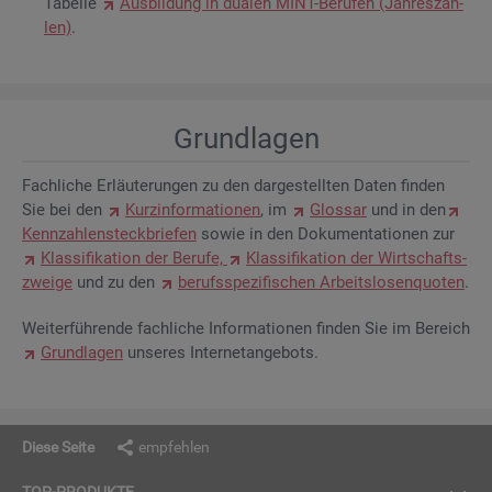
Ta­bel­le
Aus­bil­dung in dua­len MINT-Be­ru­fen (Jah­res­zah­
len)
.
Grund­la­gen
Fach­li­che Er­läu­te­run­gen zu den dar­ge­stell­ten Daten fin­den
Sie bei den
Kurz­in­for­ma­tio­nen
, im
Glos­sar
und in den
Kenn­zah­len­steck­brie­fen
sowie in den Do­ku­men­ta­tio­nen zur
Klas­si­fi­ka­ti­on der Be­ru­fe,
Klas­si­fi­ka­ti­on der Wirt­schafts­
zwei­ge
und zu den
be­rufs­spe­zi­fi­schen Ar­beits­lo­sen­quo­ten
.
Wei­ter­füh­ren­de fach­li­che In­for­ma­tio­nen fin­den Sie im Be­reich
Grund­la­gen
un­se­res In­ter­net­an­ge­bots.
Diese Seite
empfehlen