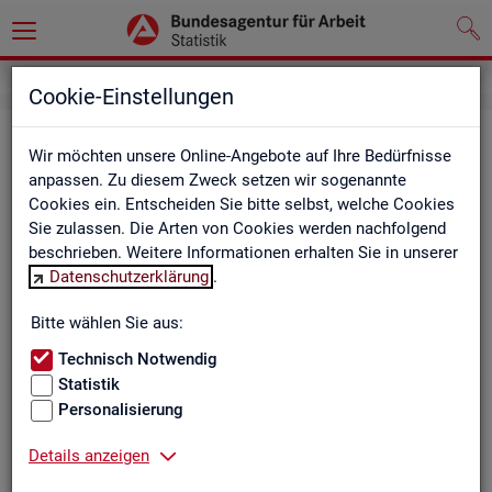
Cookie-Einstellungen
Be­ru­fe auf einen Blick
Wir möchten unsere Online-Angebote auf Ihre Bedürfnisse
anpassen. Zu diesem Zweck setzen wir sogenannte
Die Dia­gram­me und Ta­bel­len wer­den jähr­lich ak­tua­li­siert und
Cookies ein. Entscheiden Sie bitte selbst, welche Cookies
ent­hal­ten In­for­ma­tio­nen zu den The­men Be­schäf­ti­gung, Ent­
Sie zulassen. Die Arten von Cookies werden nachfolgend
gelt, Ar­beits­lo­sig­keit, ge­mel­de­te Ar­beits­stel­len und Fach­kräf­
beschrieben. Weitere Informationen erhalten Sie in unserer
te­be­darf aller Be­ru­fe sowie der MINT- und In­ge­nieur­be­ru­fe dif­
Datenschutzerklärung
.
fe­ren­ziert nach dem An­for­de­rungs­ni­veau (z.B. Fach­kräf­te) für
Deutsch­land, Län­der und Agen­tur­be­zir­ke
Bitte wählen Sie aus:
Technisch Notwendig
Statistik
Bitte wäh­len Sie ein Thema aus
Personalisierung
Details anzeigen
Beschäftigung