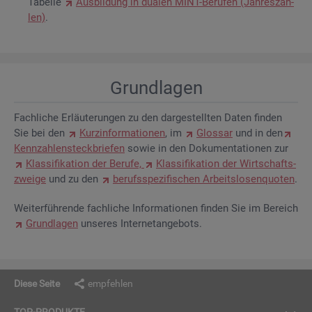
Ta­bel­le
Aus­bil­dung in dua­len MINT-Be­ru­fen (Jah­res­zah­
len)
.
Grund­la­gen
Fach­li­che Er­läu­te­run­gen zu den dar­ge­stell­ten Daten fin­den
Sie bei den
Kurz­in­for­ma­tio­nen
, im
Glos­sar
und in den
Kenn­zah­len­steck­brie­fen
sowie in den Do­ku­men­ta­tio­nen zur
Klas­si­fi­ka­ti­on der Be­ru­fe,
Klas­si­fi­ka­ti­on der Wirt­schafts­
zwei­ge
und zu den
be­rufs­spe­zi­fi­schen Ar­beits­lo­sen­quo­ten
.
Wei­ter­füh­ren­de fach­li­che In­for­ma­tio­nen fin­den Sie im Be­reich
Grund­la­gen
un­se­res In­ter­net­an­ge­bots.
Diese Seite
empfehlen