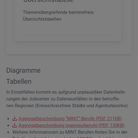
Themenübergreifende barrierefreie
Übersichtstabellen
Dia­gram­me
Ta­bel­len
In Ein­zel­fäl­len kommt es auf­grund un­plau­si­bler Da­ten­lie­fe­
run­gen der Job­cen­ter zu Da­ten­aus­fäl­len in den be­trof­fe­
nen Re­gio­nen (Krei­se/kreis­freie Städ­te und Agen­tur­be­zir­ke).
Ag­gre­gat­be­schrei­bung "MINT"-Be­ru­fe (PDF, 211KB)
Ag­gre­gat­be­schrei­bung In­ge­nieur­be­ru­fe (PDF, 130KB)
Wei­te­re In­for­ma­tio­nen zu MINT Be­ru­fen fin­den Sie in der