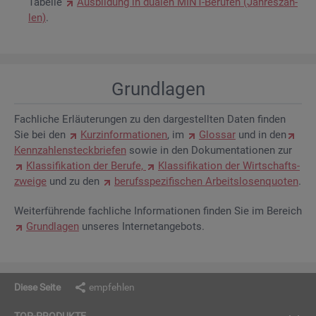
Ta­bel­le
Aus­bil­dung in dua­len MINT-Be­ru­fen (Jah­res­zah­
len)
.
Grund­la­gen
Fach­li­che Er­läu­te­run­gen zu den dar­ge­stell­ten Daten fin­den
Sie bei den
Kurz­in­for­ma­tio­nen
, im
Glos­sar
und in den
Kenn­zah­len­steck­brie­fen
sowie in den Do­ku­men­ta­tio­nen zur
Klas­si­fi­ka­ti­on der Be­ru­fe,
Klas­si­fi­ka­ti­on der Wirt­schafts­
zwei­ge
und zu den
be­rufs­spe­zi­fi­schen Ar­beits­lo­sen­quo­ten
.
Wei­ter­füh­ren­de fach­li­che In­for­ma­tio­nen fin­den Sie im Be­reich
Grund­la­gen
un­se­res In­ter­net­an­ge­bots.
Diese Seite
empfehlen