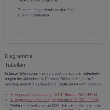
Themenübergreifende barrierefreie
Übersichtstabellen
Dia­gram­me
Ta­bel­len
In Ein­zel­fäl­len kommt es auf­grund un­plau­si­bler Da­ten­lie­fe­
run­gen der Job­cen­ter zu Da­ten­aus­fäl­len in den be­trof­fe­
nen Re­gio­nen (Krei­se/kreis­freie Städ­te und Agen­tur­be­zir­ke).
Ag­gre­gat­be­schrei­bung "MINT"-Be­ru­fe (PDF, 211KB)
Ag­gre­gat­be­schrei­bung In­ge­nieur­be­ru­fe (PDF, 130KB)
Wei­te­re In­for­ma­tio­nen zu MINT Be­ru­fen fin­den Sie in der