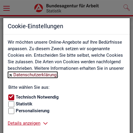
Cookie-Einstellungen
Be­ru­fe auf einen Blick
Wir möchten unsere Online-Angebote auf Ihre Bedürfnisse
anpassen. Zu diesem Zweck setzen wir sogenannte
Die Dia­gram­me und Ta­bel­len wer­den jähr­lich ak­tua­li­siert und
Cookies ein. Entscheiden Sie bitte selbst, welche Cookies
ent­hal­ten In­for­ma­tio­nen zu den The­men Be­schäf­ti­gung, Ent­
Sie zulassen. Die Arten von Cookies werden nachfolgend
gelt, Ar­beits­lo­sig­keit, ge­mel­de­te Ar­beits­stel­len und Fach­kräf­
beschrieben. Weitere Informationen erhalten Sie in unserer
te­be­darf aller Be­ru­fe sowie der MINT- und In­ge­nieur­be­ru­fe dif­
Datenschutzerklärung
.
fe­ren­ziert nach dem An­for­de­rungs­ni­veau (z.B. Fach­kräf­te) für
Deutsch­land, Län­der und Agen­tur­be­zir­ke
Bitte wählen Sie aus:
Technisch Notwendig
Statistik
Bitte wäh­len Sie ein Thema aus
Personalisierung
Details anzeigen
Beschäftigung