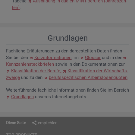
Ta­bel­le
Aus­bil­dung in dua­len MINT-Be­ru­fen (Jah­res­zah­
len)
.
Grund­la­gen
Fach­li­che Er­läu­te­run­gen zu den dar­ge­stell­ten Daten fin­den
Sie bei den
Kurz­in­for­ma­tio­nen
, im
Glos­sar
und in den
Kenn­zah­len­steck­brie­fen
sowie in den Do­ku­men­ta­tio­nen zur
Klas­si­fi­ka­ti­on der Be­ru­fe,
Klas­si­fi­ka­ti­on der Wirt­schafts­
zwei­ge
und zu den
be­rufs­spe­zi­fi­schen Ar­beits­lo­sen­quo­ten
.
Wei­ter­füh­ren­de fach­li­che In­for­ma­tio­nen fin­den Sie im Be­reich
Grund­la­gen
un­se­res In­ter­net­an­ge­bots.
Diese Seite
empfehlen