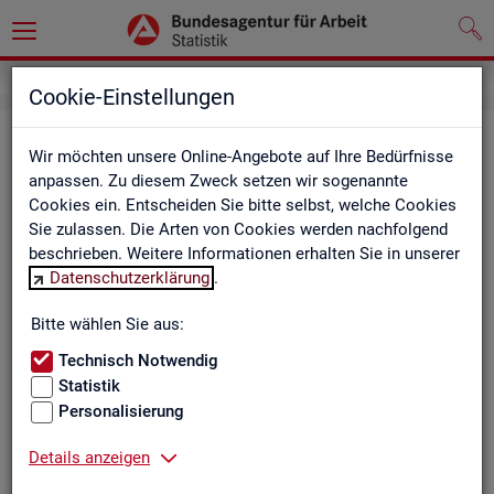
Cookie-Einstellungen
Be­ru­fe auf einen Blick
Wir möchten unsere Online-Angebote auf Ihre Bedürfnisse
anpassen. Zu diesem Zweck setzen wir sogenannte
Die Dia­gram­me und Ta­bel­len wer­den jähr­lich ak­tua­li­siert und
Cookies ein. Entscheiden Sie bitte selbst, welche Cookies
ent­hal­ten In­for­ma­tio­nen zu den The­men Be­schäf­ti­gung, Ent­
Sie zulassen. Die Arten von Cookies werden nachfolgend
gelt, Ar­beits­lo­sig­keit, ge­mel­de­te Ar­beits­stel­len und Fach­kräf­
beschrieben. Weitere Informationen erhalten Sie in unserer
te­be­darf aller Be­ru­fe sowie der MINT- und In­ge­nieur­be­ru­fe dif­
Datenschutzerklärung
.
fe­ren­ziert nach dem An­for­de­rungs­ni­veau (z.B. Fach­kräf­te) für
Deutsch­land, Län­der und Agen­tur­be­zir­ke
Bitte wählen Sie aus:
Technisch Notwendig
Statistik
Bitte wäh­len Sie ein Thema aus
Personalisierung
Details anzeigen
Beschäftigung