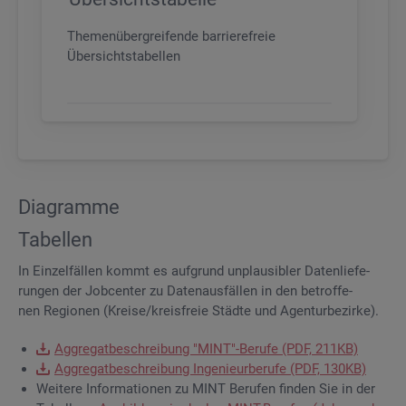
Themenübergreifende barrierefreie
Übersichtstabellen
Dia­gram­me
Ta­bel­len
In Ein­zel­fäl­len kommt es auf­grund un­plau­si­bler Da­ten­lie­fe­
run­gen der Job­cen­ter zu Da­ten­aus­fäl­len in den be­trof­fe­
nen Re­gio­nen (Krei­se/kreis­freie Städ­te und Agen­tur­be­zir­ke).
Ag­gre­gat­be­schrei­bung "MINT"-Be­ru­fe (PDF, 211KB)
Ag­gre­gat­be­schrei­bung In­ge­nieur­be­ru­fe (PDF, 130KB)
Wei­te­re In­for­ma­tio­nen zu MINT Be­ru­fen fin­den Sie in der