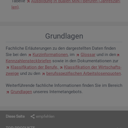
Ta­bel­le
Aus­bil­dung in dua­len MINT-Be­ru­fen (Jah­res­zah­
len)
.
Grund­la­gen
Fach­li­che Er­läu­te­run­gen zu den dar­ge­stell­ten Daten fin­den
Sie bei den
Kurz­in­for­ma­tio­nen
, im
Glos­sar
und in den
Kenn­zah­len­steck­brie­fen
sowie in den Do­ku­men­ta­tio­nen zur
Klas­si­fi­ka­ti­on der Be­ru­fe,
Klas­si­fi­ka­ti­on der Wirt­schafts­
zwei­ge
und zu den
be­rufs­spe­zi­fi­schen Ar­beits­lo­sen­quo­ten
.
Wei­ter­füh­ren­de fach­li­che In­for­ma­tio­nen fin­den Sie im Be­reich
Grund­la­gen
un­se­res In­ter­net­an­ge­bots.
Diese Seite
empfehlen