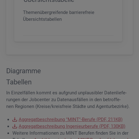
Themenübergreifende barrierefreie
Übersichtstabellen
Dia­gram­me
Ta­bel­len
In Ein­zel­fäl­len kommt es auf­grund un­plau­si­bler Da­ten­lie­fe­
run­gen der Job­cen­ter zu Da­ten­aus­fäl­len in den be­trof­fe­
nen Re­gio­nen (Krei­se/kreis­freie Städ­te und Agen­tur­be­zir­ke).
Ag­gre­gat­be­schrei­bung "MINT"-Be­ru­fe (PDF, 211KB)
Ag­gre­gat­be­schrei­bung In­ge­nieur­be­ru­fe (PDF, 130KB)
Wei­te­re In­for­ma­tio­nen zu MINT Be­ru­fen fin­den Sie in der