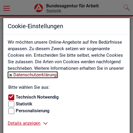
Cookie-Einstellungen
Be­ru­fe auf einen Blick
Wir möchten unsere Online-Angebote auf Ihre Bedürfnisse
anpassen. Zu diesem Zweck setzen wir sogenannte
Die Dia­gram­me und Ta­bel­len wer­den jähr­lich ak­tua­li­siert und
Cookies ein. Entscheiden Sie bitte selbst, welche Cookies
ent­hal­ten In­for­ma­tio­nen zu den The­men Be­schäf­ti­gung, Ent­
Sie zulassen. Die Arten von Cookies werden nachfolgend
gelt, Ar­beits­lo­sig­keit, ge­mel­de­te Ar­beits­stel­len und Fach­kräf­
beschrieben. Weitere Informationen erhalten Sie in unserer
te­be­darf aller Be­ru­fe sowie der MINT- und In­ge­nieur­be­ru­fe dif­
Datenschutzerklärung
.
fe­ren­ziert nach dem An­for­de­rungs­ni­veau (z.B. Fach­kräf­te) für
Deutsch­land, Län­der und Agen­tur­be­zir­ke
Bitte wählen Sie aus:
Technisch Notwendig
Statistik
Bitte wäh­len Sie ein Thema aus
Personalisierung
Details anzeigen
Beschäftigung