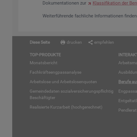
Do­ku­men­ta­tio­nen zur
Klas­si­fi­ka­ti­on der Be­r
Wei­ter­füh­ren­de fach­li­che In­for­ma­tio­nen fin­d
Diese Seite
drucken
empfehlen
TOP-PRO­DUK­TE
IN­TER­AK­
Mo­nats­be­richt
Ar­beits­ma
Fach­kräf­te­eng­pass­ana­ly­se
Aus­bil­du
Ar­beits­lo­se und Ar­beits­lo­sen­quo­ten
Be­ru­fe a
Ge­mein­de­da­ten so­zi­al­ver­si­che­rungs­pflich­tig
Eng­pass­a
Be­schäf­tig­ter
Ent­gel­t­at
Rea­li­sier­te Kurz­ar­beit (hoch­ge­rech­net)
Pend­ler­at