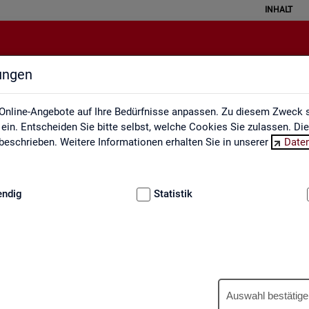
INHALT
lungen
Berufe auf einen Blick
Online-Angebote auf Ihre Bedürfnisse anpassen. Zu diesem Zweck s
in. Entscheiden Sie bitte selbst, welche Cookies Sie zulassen. Di
eschrieben. Weitere Informationen erhalten Sie in unserer
Date
:
GRUNDLAGEN
endig
Statistik
Be­ru­fe auf einen Blick
Auswahl bestätige
­tua­li­siert und ent­hal­ten In­for­ma­tio­nen zu den The­men Be­schäf­ti­gu