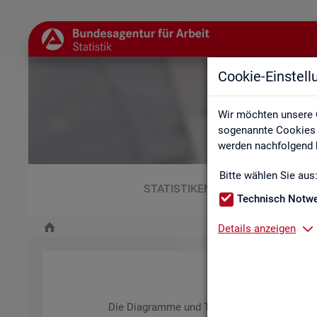
Cookie-Einstel
Wir möchten unsere 
sogenannte Cookies e
werden nachfolgend b
Bitte wählen Sie aus
STATISTIKEN
Technisch Notw
Details anzeigen
Die Dia­gram­me und Ta­bel­len wer­den jähr­lich ak