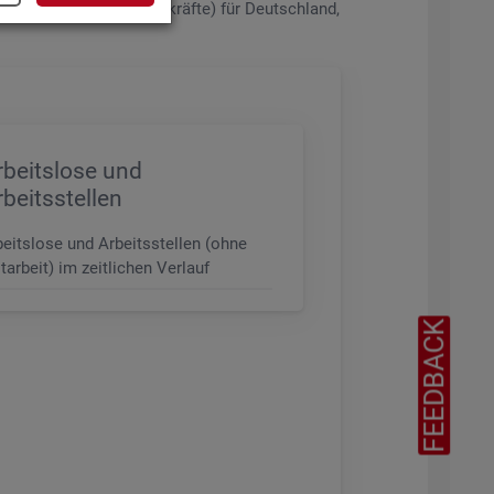
de­rungs­ni­veau (z.B. Fach­kräf­te) für Deutsch­land,
rbeitslose und
rbeitsstellen
beitslose und Arbeitsstellen (ohne
tarbeit) im zeitlichen Verlauf
FEEDBACK