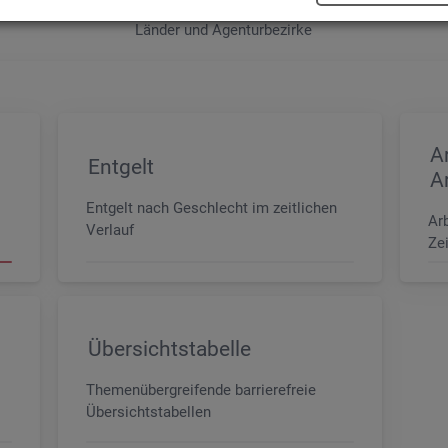
e sowie der MINT- und In­ge­nieur­be­ru­fe dif­fe­ren­ziert nach dem An­for­
Län­der und Agen­tur­be­zir­ke
A
Entgelt
A
Entgelt nach Geschlecht im zeitlichen
Ar
Verlauf
Zei
Übersichtstabelle
Themenübergreifende barrierefreie
Übersichtstabellen