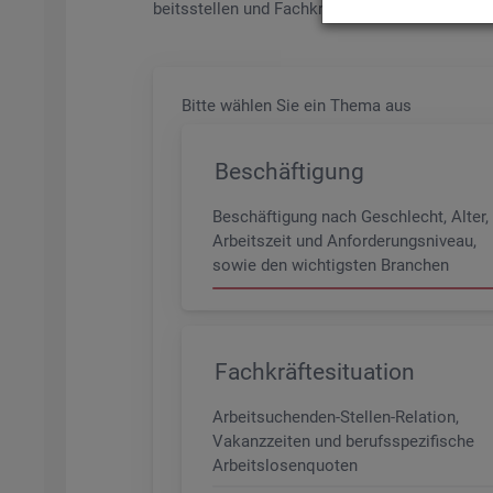
beits­stel­len und Fach­kräf­te­be­darf aller Be­ru­f
Bitte wäh­len Sie ein Thema aus
Beschäftigung
Beschäftigung nach Geschlecht, Alter,
Arbeitszeit und Anforderungsniveau,
sowie den wichtigsten Branchen
Fachkräftesituation
Arbeitsuchenden-Stellen-Relation,
Vakanzzeiten und berufsspezifische
Arbeitslosenquoten