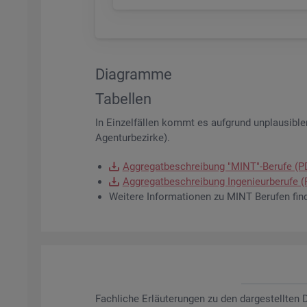
Dia­gram­me
Ta­bel­len
In Ein­zel­fäl­len kommt es auf­grund un­plau­si­bler
Agen­tur­be­zir­ke).
Ag­gre­gat­be­schrei­bung "MINT"-Be­ru­fe (
Ag­gre­gat­be­schrei­bung In­ge­nieur­be­ru­fe
Wei­te­re In­for­ma­tio­nen zu MINT Be­ru­fen fin
Fach­li­che Er­läu­te­run­gen zu den dar­ge­stell­te