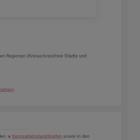
­nen Re­gio­nen (Krei­se/kreis­freie Städ­te und
zah­len)
.
den
Kenn­zah­len­steck­brie­fen
sowie in den