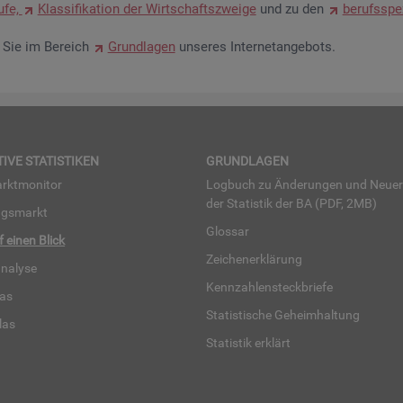
u­fe,
Klas­si­fi­ka­ti­on der Wirt­schafts­zwei­ge
und zu den
be­rufs­spe­
en Sie im Be­reich
Grund­la­gen
un­se­res In­ter­net­an­ge­bots.
TI­VE STA­TIS­TI­KEN
GRUND­LA­GEN
rkt­mo­ni­tor
Log­buch zu Än­de­run­gen und Neue­
der Sta­tis­tik der BA (PDF, 2MB)
ngs­markt
Glos­sar
uf einen Blick
Zei­chen­er­klä­rung
na­ly­se
Kenn­zah­len­steck­brie­fe
­las
Sta­tis­ti­sche Ge­heim­hal­tung
­las
Sta­tis­tik er­klärt