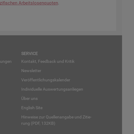
zi­fi­schen Ar­beits­lo­sen­quo­ten
.
SER­VICE
run­gen
Kon­takt, Feed­back und Kri­tik
News­let­ter
Ver­öf­fent­li­chungs­ka­len­der
In­di­vi­du­el­le Aus­wer­tungs­an­lie­gen
Über uns
English Site
Hin­wei­se zur Quel­len­an­ga­be und Zi­tie­
rung (PDF, 132KB)