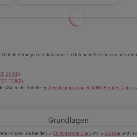
 Da­ten­lie­fe­run­gen der Job­cen­ter zu Da­ten­aus­fäl­len in den be­trof­fe
PDF, 211KB)
 (PDF, 130KB)
­den Sie in der Ta­bel­le
Aus­bil­dung in dua­len MINT-Be­ru­fen (Jah­res­
Grund­la­gen
n Daten fin­den Sie bei den
Kurz­in­for­ma­tio­nen
, im
Glos­sar
und in 