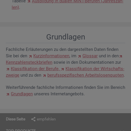
Ta­bel­le
Aus­bil­dung in dua­len MINT-Be­ru­fen (Jah­res­zah­
len)
.
Grund­la­gen
Fach­li­che Er­läu­te­run­gen zu den dar­ge­stell­ten Daten fin­den
Sie bei den
Kurz­in­for­ma­tio­nen
, im
Glos­sar
und in den
Kenn­zah­len­steck­brie­fen
sowie in den Do­ku­men­ta­tio­nen zur
Klas­si­fi­ka­ti­on der Be­ru­fe,
Klas­si­fi­ka­ti­on der Wirt­schafts­
zwei­ge
und zu den
be­rufs­spe­zi­fi­schen Ar­beits­lo­sen­quo­ten
.
Wei­ter­füh­ren­de fach­li­che In­for­ma­tio­nen fin­den Sie im Be­reich
Grund­la­gen
un­se­res In­ter­net­an­ge­bots.
Diese Seite
empfehlen