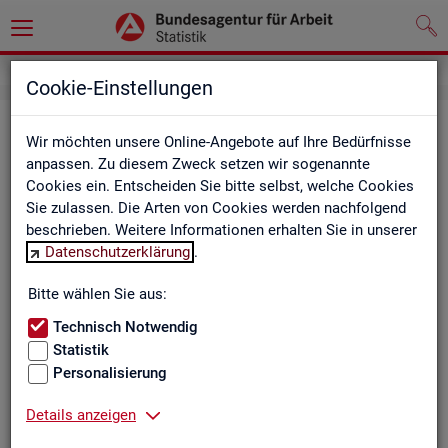
Cookie-Einstellungen
Be­ru­fe auf einen Blick
Wir möchten unsere Online-Angebote auf Ihre Bedürfnisse
anpassen. Zu diesem Zweck setzen wir sogenannte
Die Dia­gram­me und Ta­bel­len wer­den jähr­lich ak­tua­li­siert und
Cookies ein. Entscheiden Sie bitte selbst, welche Cookies
ent­hal­ten In­for­ma­tio­nen zu den The­men Be­schäf­ti­gung, Ent­
Sie zulassen. Die Arten von Cookies werden nachfolgend
gelt, Ar­beits­lo­sig­keit, ge­mel­de­te Ar­beits­stel­len und Fach­kräf­
beschrieben. Weitere Informationen erhalten Sie in unserer
te­be­darf aller Be­ru­fe sowie der MINT- und In­ge­nieur­be­ru­fe dif­
Datenschutzerklärung
.
fe­ren­ziert nach dem An­for­de­rungs­ni­veau (z.B. Fach­kräf­te) für
Deutsch­land, Län­der und Agen­tur­be­zir­ke
Bitte wählen Sie aus:
Technisch Notwendig
Statistik
Bitte wäh­len Sie ein Thema aus
Personalisierung
Details anzeigen
Beschäftigung