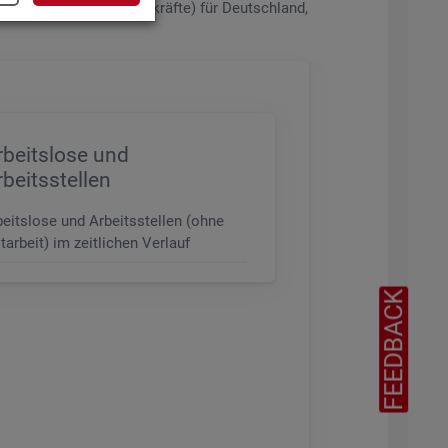
de­rungs­ni­veau (z.B. Fach­kräf­te) für Deutsch­land,
rbeitslose und
rbeitsstellen
beitslose und Arbeitsstellen (ohne
tarbeit) im zeitlichen Verlauf
FEEDBACK