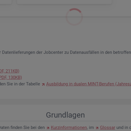
 Da­ten­lie­fe­run­gen der Job­cen­ter zu Da­ten­aus­fäl­len in den be­trof­fe
PDF, 211KB)
 (PDF, 130KB)
­den Sie in der Ta­bel­le
Aus­bil­dung in dua­len MINT-Be­ru­fen (Jah­res­
Grund­la­gen
n Daten fin­den Sie bei den
Kurz­in­for­ma­tio­nen
, im
Glos­sar
und in 