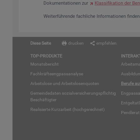
Do­ku­men­ta­tio­nen zur
Klas­si­fi­ka­ti­on der Be­r
Wei­ter­füh­ren­de fach­li­che In­for­ma­tio­nen fin­d
Diese Seite
drucken
empfehlen
TOP-PRO­DUK­TE
IN­TER­AK­
Mo­nats­be­richt
Ar­beits­ma
Fach­kräf­te­eng­pass­ana­ly­se
Aus­bil­du
Ar­beits­lo­se und Ar­beits­lo­sen­quo­ten
Be­ru­fe a
Ge­mein­de­da­ten so­zi­al­ver­si­che­rungs­pflich­tig
Eng­pass­a
Be­schäf­tig­ter
Ent­gel­t­at
Rea­li­sier­te Kurz­ar­beit (hoch­ge­rech­net)
Pend­ler­at