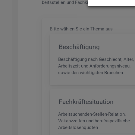
beits­stel­len und Fach­kräf­te­be­darf aller Be­ru­f
Bitte wäh­len Sie ein Thema aus
Beschäftigung
Beschäftigung nach Geschlecht, Alter,
Arbeitszeit und Anforderungsniveau,
sowie den wichtigsten Branchen
Fachkräftesituation
Arbeitsuchenden-Stellen-Relation,
Vakanzzeiten und berufsspezifische
Arbeitslosenquoten