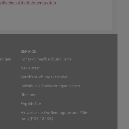
zi­fi­schen Ar­beits­lo­sen­quo­ten
.
SER­VICE
run­gen
Kon­takt, Feed­back und Kri­tik
News­let­ter
Ver­öf­fent­li­chungs­ka­len­der
In­di­vi­du­el­le Aus­wer­tungs­an­lie­gen
Über uns
English Site
Hin­wei­se zur Quel­len­an­ga­be und Zi­tie­
rung (PDF, 132KB)