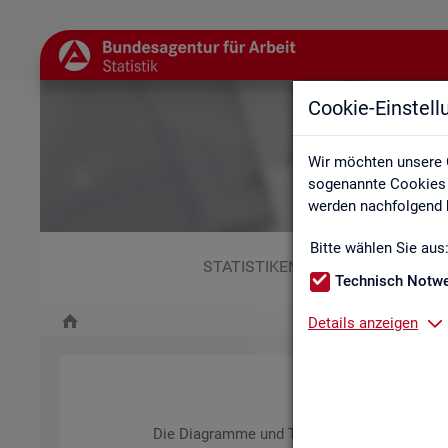
Cookie-Einstel
Wir möchten unsere 
sogenannte Cookies e
werden nachfolgend b
Bitte wählen Sie aus
STATISTIKEN
Technisch Notw
Details anzeigen
Die Dia­gram­me und Ta­bel­len wer­den jähr­lich ak