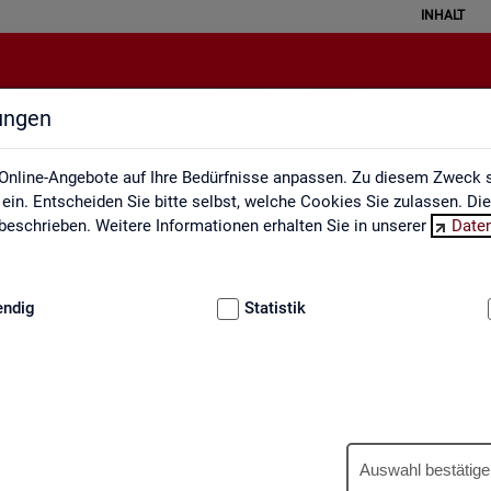
INHALT
lungen
Berufe auf einen Blick
Online-Angebote auf Ihre Bedürfnisse anpassen. Zu diesem Zweck s
in. Entscheiden Sie bitte selbst, welche Cookies Sie zulassen. Di
eschrieben. Weitere Informationen erhalten Sie in unserer
Date
:
GRUNDLAGEN
endig
Statistik
Be­ru­fe auf einen Blick
Auswahl bestätige
­tua­li­siert und ent­hal­ten In­for­ma­tio­nen zu den The­men Be­schäf­ti­gu