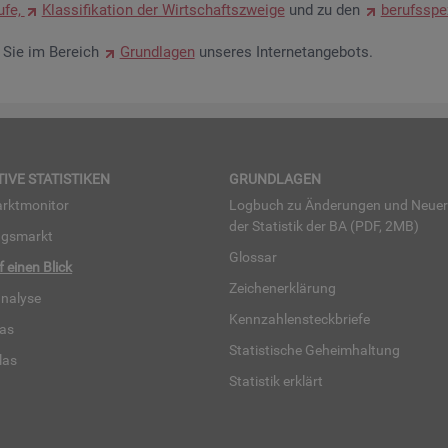
u­fe,
Klas­si­fi­ka­ti­on der Wirt­schafts­zwei­ge
und zu den
be­rufs­spe­
en Sie im Be­reich
Grund­la­gen
un­se­res In­ter­net­an­ge­bots.
TI­VE STA­TIS­TI­KEN
GRUND­LA­GEN
rkt­mo­ni­tor
Log­buch zu Än­de­run­gen und Neue­
der Sta­tis­tik der BA (PDF, 2MB)
ngs­markt
Glos­sar
uf einen Blick
Zei­chen­er­klä­rung
na­ly­se
Kenn­zah­len­steck­brie­fe
­las
Sta­tis­ti­sche Ge­heim­hal­tung
­las
Sta­tis­tik er­klärt