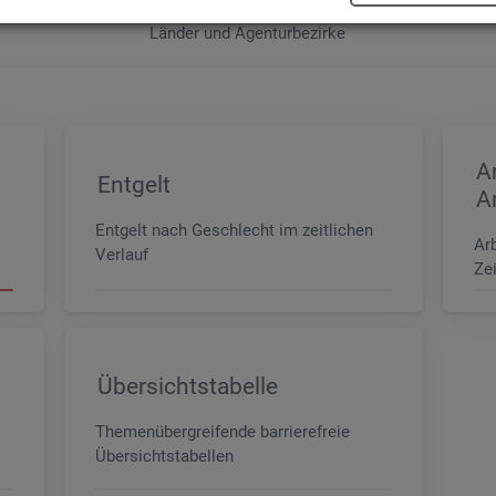
e sowie der MINT- und In­ge­nieur­be­ru­fe dif­fe­ren­ziert nach dem An­for­
Län­der und Agen­tur­be­zir­ke
A
Entgelt
A
Entgelt nach Geschlecht im zeitlichen
Ar
Verlauf
Zei
Übersichtstabelle
Themenübergreifende barrierefreie
Übersichtstabellen