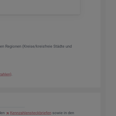
­nen Re­gio­nen (Krei­se/kreis­freie Städ­te und
zah­len)
.
den
Kenn­zah­len­steck­brie­fen
sowie in den