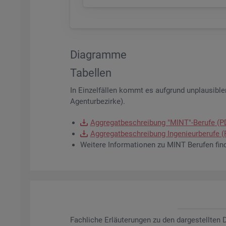
Dia­gram­me
Ta­bel­len
In Ein­zel­fäl­len kommt es auf­grund un­plau­si­bler
Agen­tur­be­zir­ke).
Ag­gre­gat­be­schrei­bung "MINT"-Be­ru­fe (
Ag­gre­gat­be­schrei­bung In­ge­nieur­be­ru­fe
Wei­te­re In­for­ma­tio­nen zu MINT Be­ru­fen fin
Fach­li­che Er­läu­te­run­gen zu den dar­ge­stell­te