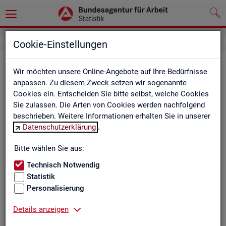
Cookie-Einstellungen
Be­ru­fe auf einen Blick
Wir möchten unsere Online-Angebote auf Ihre Bedürfnisse
anpassen. Zu diesem Zweck setzen wir sogenannte
Die Dia­gram­me und Ta­bel­len wer­den jähr­lich ak­tua­li­siert und
Cookies ein. Entscheiden Sie bitte selbst, welche Cookies
ent­hal­ten In­for­ma­tio­nen zu den The­men Be­schäf­ti­gung, Ent­
Sie zulassen. Die Arten von Cookies werden nachfolgend
gelt, Ar­beits­lo­sig­keit, ge­mel­de­te Ar­beits­stel­len und Fach­kräf­
beschrieben. Weitere Informationen erhalten Sie in unserer
te­be­darf aller Be­ru­fe sowie der MINT- und In­ge­nieur­be­ru­fe dif­
Datenschutzerklärung
.
fe­ren­ziert nach dem An­for­de­rungs­ni­veau (z.B. Fach­kräf­te) für
Deutsch­land, Län­der und Agen­tur­be­zir­ke
Bitte wählen Sie aus:
Technisch Notwendig
Statistik
Bitte wäh­len Sie ein Thema aus
Personalisierung
Details anzeigen
Beschäftigung