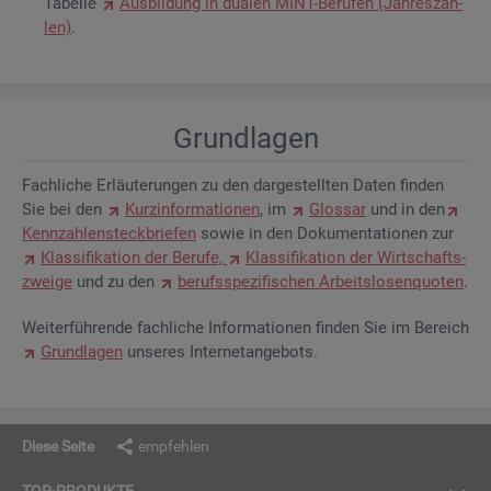
Ta­bel­le
Aus­bil­dung in dua­len MINT-Be­ru­fen (Jah­res­zah­
len)
.
Grund­la­gen
Fach­li­che Er­läu­te­run­gen zu den dar­ge­stell­ten Daten fin­den
Sie bei den
Kurz­in­for­ma­tio­nen
, im
Glos­sar
und in den
Kenn­zah­len­steck­brie­fen
sowie in den Do­ku­men­ta­tio­nen zur
Klas­si­fi­ka­ti­on der Be­ru­fe,
Klas­si­fi­ka­ti­on der Wirt­schafts­
zwei­ge
und zu den
be­rufs­spe­zi­fi­schen Ar­beits­lo­sen­quo­ten
.
Wei­ter­füh­ren­de fach­li­che In­for­ma­tio­nen fin­den Sie im Be­reich
Grund­la­gen
un­se­res In­ter­net­an­ge­bots.
Diese Seite
empfehlen