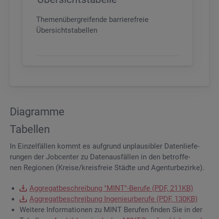
Themenübergreifende barrierefreie
Übersichtstabellen
Dia­gram­me
Ta­bel­len
In Ein­zel­fäl­len kommt es auf­grund un­plau­si­bler Da­ten­lie­fe­
run­gen der Job­cen­ter zu Da­ten­aus­fäl­len in den be­trof­fe­
nen Re­gio­nen (Krei­se/kreis­freie Städ­te und Agen­tur­be­zir­ke).
Ag­gre­gat­be­schrei­bung "MINT"-Be­ru­fe (PDF, 211KB)
Ag­gre­gat­be­schrei­bung In­ge­nieur­be­ru­fe (PDF, 130KB)
Wei­te­re In­for­ma­tio­nen zu MINT Be­ru­fen fin­den Sie in der