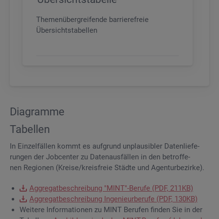
Themenübergreifende barrierefreie
Übersichtstabellen
Dia­gram­me
Ta­bel­len
In Ein­zel­fäl­len kommt es auf­grund un­plau­si­bler Da­ten­lie­fe­
run­gen der Job­cen­ter zu Da­ten­aus­fäl­len in den be­trof­fe­
nen Re­gio­nen (Krei­se/kreis­freie Städ­te und Agen­tur­be­zir­ke).
Ag­gre­gat­be­schrei­bung "MINT"-Be­ru­fe (PDF, 211KB)
Ag­gre­gat­be­schrei­bung In­ge­nieur­be­ru­fe (PDF, 130KB)
Wei­te­re In­for­ma­tio­nen zu MINT Be­ru­fen fin­den Sie in der