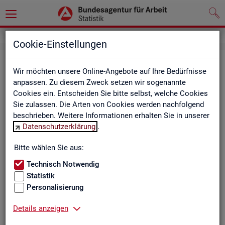
Cookie-Einstellungen
Be­ru­fe auf einen Blick
Wir möchten unsere Online-Angebote auf Ihre Bedürfnisse
anpassen. Zu diesem Zweck setzen wir sogenannte
Die Dia­gram­me und Ta­bel­len wer­den jähr­lich ak­tua­li­siert und
Cookies ein. Entscheiden Sie bitte selbst, welche Cookies
ent­hal­ten In­for­ma­tio­nen zu den The­men Be­schäf­ti­gung, Ent­
Sie zulassen. Die Arten von Cookies werden nachfolgend
gelt, Ar­beits­lo­sig­keit, ge­mel­de­te Ar­beits­stel­len und Fach­kräf­
beschrieben. Weitere Informationen erhalten Sie in unserer
te­be­darf aller Be­ru­fe sowie der MINT- und In­ge­nieur­be­ru­fe dif­
Datenschutzerklärung
.
fe­ren­ziert nach dem An­for­de­rungs­ni­veau (z.B. Fach­kräf­te) für
Deutsch­land, Län­der und Agen­tur­be­zir­ke
Bitte wählen Sie aus:
Technisch Notwendig
Statistik
Bitte wäh­len Sie ein Thema aus
Personalisierung
Details anzeigen
Beschäftigung