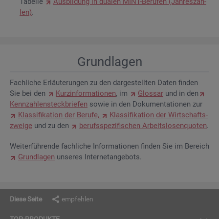
Ta­bel­le
Aus­bil­dung in dua­len MINT-Be­ru­fen (Jah­res­zah­
len)
.
Grund­la­gen
Fach­li­che Er­läu­te­run­gen zu den dar­ge­stell­ten Daten fin­den
Sie bei den
Kurz­in­for­ma­tio­nen
, im
Glos­sar
und in den
Kenn­zah­len­steck­brie­fen
sowie in den Do­ku­men­ta­tio­nen zur
Klas­si­fi­ka­ti­on der Be­ru­fe,
Klas­si­fi­ka­ti­on der Wirt­schafts­
zwei­ge
und zu den
be­rufs­spe­zi­fi­schen Ar­beits­lo­sen­quo­ten
.
Wei­ter­füh­ren­de fach­li­che In­for­ma­tio­nen fin­den Sie im Be­reich
Grund­la­gen
un­se­res In­ter­net­an­ge­bots.
Diese Seite
empfehlen