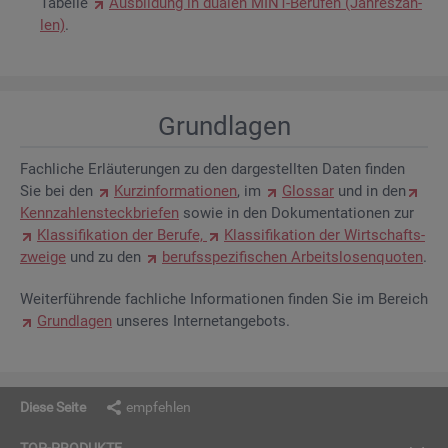
Ta­bel­le
Aus­bil­dung in dua­len MINT-Be­ru­fen (Jah­res­zah­
len)
.
Grund­la­gen
Fach­li­che Er­läu­te­run­gen zu den dar­ge­stell­ten Daten fin­den
Sie bei den
Kurz­in­for­ma­tio­nen
, im
Glos­sar
und in den
Kenn­zah­len­steck­brie­fen
sowie in den Do­ku­men­ta­tio­nen zur
Klas­si­fi­ka­ti­on der Be­ru­fe,
Klas­si­fi­ka­ti­on der Wirt­schafts­
zwei­ge
und zu den
be­rufs­spe­zi­fi­schen Ar­beits­lo­sen­quo­ten
.
Wei­ter­füh­ren­de fach­li­che In­for­ma­tio­nen fin­den Sie im Be­reich
Grund­la­gen
un­se­res In­ter­net­an­ge­bots.
Diese Seite
empfehlen