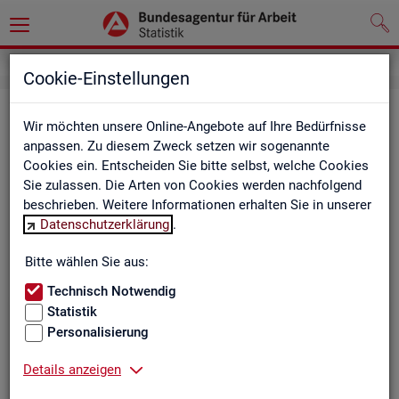
Cookie-Einstellungen
Be­ru­fe auf einen Blick
Wir möchten unsere Online-Angebote auf Ihre Bedürfnisse
anpassen. Zu diesem Zweck setzen wir sogenannte
Die Dia­gram­me und Ta­bel­len wer­den jähr­lich ak­tua­li­siert und
Cookies ein. Entscheiden Sie bitte selbst, welche Cookies
ent­hal­ten In­for­ma­tio­nen zu den The­men Be­schäf­ti­gung, Ent­
Sie zulassen. Die Arten von Cookies werden nachfolgend
gelt, Ar­beits­lo­sig­keit, ge­mel­de­te Ar­beits­stel­len und Fach­kräf­
beschrieben. Weitere Informationen erhalten Sie in unserer
te­be­darf aller Be­ru­fe sowie der MINT- und In­ge­nieur­be­ru­fe dif­
Datenschutzerklärung
.
fe­ren­ziert nach dem An­for­de­rungs­ni­veau (z.B. Fach­kräf­te) für
Deutsch­land, Län­der und Agen­tur­be­zir­ke
Bitte wählen Sie aus:
Technisch Notwendig
Statistik
Bitte wäh­len Sie ein Thema aus
Personalisierung
Details anzeigen
Beschäftigung