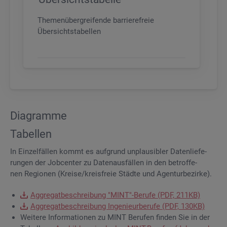
Themenübergreifende barrierefreie
Übersichtstabellen
Dia­gram­me
Ta­bel­len
In Ein­zel­fäl­len kommt es auf­grund un­plau­si­bler Da­ten­lie­fe­
run­gen der Job­cen­ter zu Da­ten­aus­fäl­len in den be­trof­fe­
nen Re­gio­nen (Krei­se/kreis­freie Städ­te und Agen­tur­be­zir­ke).
Ag­gre­gat­be­schrei­bung "MINT"-Be­ru­fe (PDF, 211KB)
Ag­gre­gat­be­schrei­bung In­ge­nieur­be­ru­fe (PDF, 130KB)
Wei­te­re In­for­ma­tio­nen zu MINT Be­ru­fen fin­den Sie in der