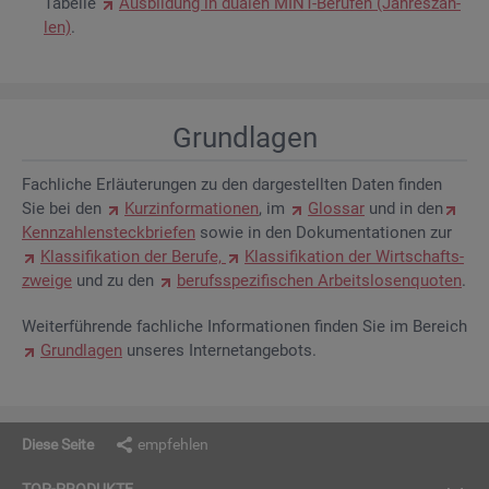
Ta­bel­le
Aus­bil­dung in dua­len MINT-Be­ru­fen (Jah­res­zah­
len)
.
Grund­la­gen
Fach­li­che Er­läu­te­run­gen zu den dar­ge­stell­ten Daten fin­den
Sie bei den
Kurz­in­for­ma­tio­nen
, im
Glos­sar
und in den
Kenn­zah­len­steck­brie­fen
sowie in den Do­ku­men­ta­tio­nen zur
Klas­si­fi­ka­ti­on der Be­ru­fe,
Klas­si­fi­ka­ti­on der Wirt­schafts­
zwei­ge
und zu den
be­rufs­spe­zi­fi­schen Ar­beits­lo­sen­quo­ten
.
Wei­ter­füh­ren­de fach­li­che In­for­ma­tio­nen fin­den Sie im Be­reich
Grund­la­gen
un­se­res In­ter­net­an­ge­bots.
Diese Seite
empfehlen