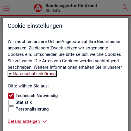
Cookie-Einstellungen
Be­ru­fe auf einen Blick
Wir möchten unsere Online-Angebote auf Ihre Bedürfnisse
anpassen. Zu diesem Zweck setzen wir sogenannte
Die Dia­gram­me und Ta­bel­len wer­den jähr­lich ak­tua­li­siert und
Cookies ein. Entscheiden Sie bitte selbst, welche Cookies
ent­hal­ten In­for­ma­tio­nen zu den The­men Be­schäf­ti­gung, Ent­
Sie zulassen. Die Arten von Cookies werden nachfolgend
gelt, Ar­beits­lo­sig­keit, ge­mel­de­te Ar­beits­stel­len und Fach­kräf­
beschrieben. Weitere Informationen erhalten Sie in unserer
te­be­darf aller Be­ru­fe sowie der MINT- und In­ge­nieur­be­ru­fe dif­
Datenschutzerklärung
.
fe­ren­ziert nach dem An­for­de­rungs­ni­veau (z.B. Fach­kräf­te) für
Deutsch­land, Län­der und Agen­tur­be­zir­ke
Bitte wählen Sie aus:
Technisch Notwendig
Statistik
Bitte wäh­len Sie ein Thema aus
Personalisierung
Details anzeigen
Beschäftigung