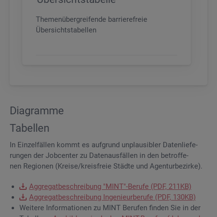
Themenübergreifende barrierefreie
Übersichtstabellen
Dia­gram­me
Ta­bel­len
In Ein­zel­fäl­len kommt es auf­grund un­plau­si­bler Da­ten­lie­fe­
run­gen der Job­cen­ter zu Da­ten­aus­fäl­len in den be­trof­fe­
nen Re­gio­nen (Krei­se/kreis­freie Städ­te und Agen­tur­be­zir­ke).
Ag­gre­gat­be­schrei­bung "MINT"-Be­ru­fe (PDF, 211KB)
Ag­gre­gat­be­schrei­bung In­ge­nieur­be­ru­fe (PDF, 130KB)
Wei­te­re In­for­ma­tio­nen zu MINT Be­ru­fen fin­den Sie in der