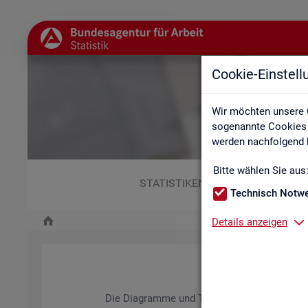
Cookie-Einstel
Wir möchten unsere 
sogenannte Cookies e
werden nachfolgend b
Bitte wählen Sie aus
STATISTIKEN
Technisch Notw
Details anzeigen
Die Dia­gram­me und Ta­bel­len wer­den jähr­lich ak