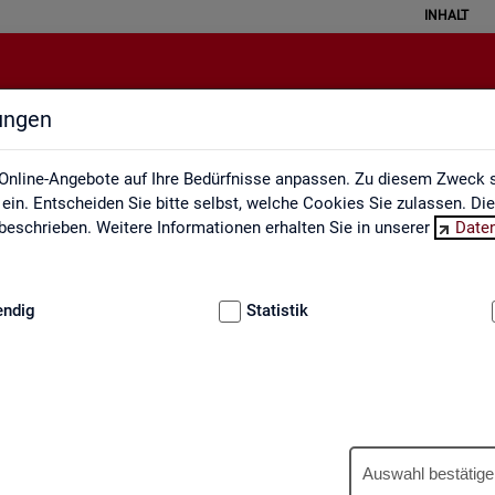
INHALT
lungen
Berufe auf einen Blick
Online-Angebote auf Ihre Bedürfnisse anpassen. Zu diesem Zweck s
in. Entscheiden Sie bitte selbst, welche Cookies Sie zulassen. Di
eschrieben. Weitere Informationen erhalten Sie in unserer
Date
:
GRUNDLAGEN
endig
Statistik
Be­ru­fe auf einen Blick
Auswahl bestätige
­tua­li­siert und ent­hal­ten In­for­ma­tio­nen zu den The­men Be­schäf­ti­gu