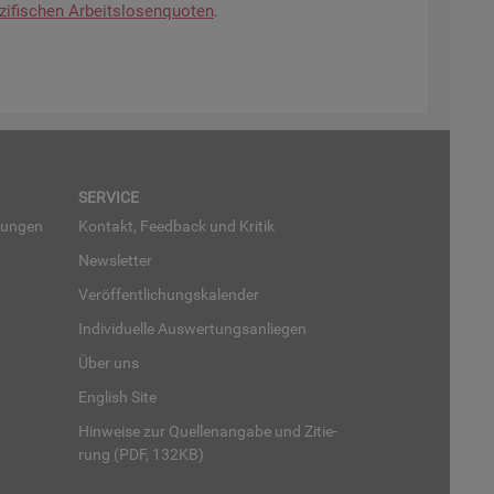
zi­fi­schen Ar­beits­lo­sen­quo­ten
.
SER­VICE
run­gen
Kon­takt, Feed­back und Kri­tik
News­let­ter
Ver­öf­fent­li­chungs­ka­len­der
In­di­vi­du­el­le Aus­wer­tungs­an­lie­gen
Über uns
English Site
Hin­wei­se zur Quel­len­an­ga­be und Zi­tie­
rung (PDF, 132KB)