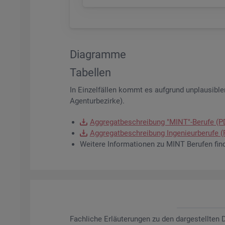
Dia­gram­me
Ta­bel­len
In Ein­zel­fäl­len kommt es auf­grund un­plau­si­bler
Agen­tur­be­zir­ke).
Ag­gre­gat­be­schrei­bung "MINT"-Be­ru­fe (
Ag­gre­gat­be­schrei­bung In­ge­nieur­be­ru­fe
Wei­te­re In­for­ma­tio­nen zu MINT Be­ru­fen fin
Fach­li­che Er­läu­te­run­gen zu den dar­ge­stell­te