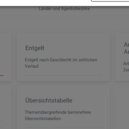
e sowie der MINT- und In­ge­nieur­be­ru­fe dif­fe­ren­ziert nach dem An­for­
Län­der und Agen­tur­be­zir­ke
A
Entgelt
A
Entgelt nach Geschlecht im zeitlichen
Ar
Verlauf
Zei
Übersichtstabelle
Themenübergreifende barrierefreie
Übersichtstabellen