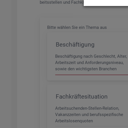
beits­stel­len und Fach­kräf­te­be­darf aller Be­ru­f
Bitte wäh­len Sie ein Thema aus
Beschäftigung
Beschäftigung nach Geschlecht, Alter,
Arbeitszeit und Anforderungsniveau,
sowie den wichtigsten Branchen
Fachkräftesituation
Arbeitsuchenden-Stellen-Relation,
Vakanzzeiten und berufsspezifische
Arbeitslosenquoten