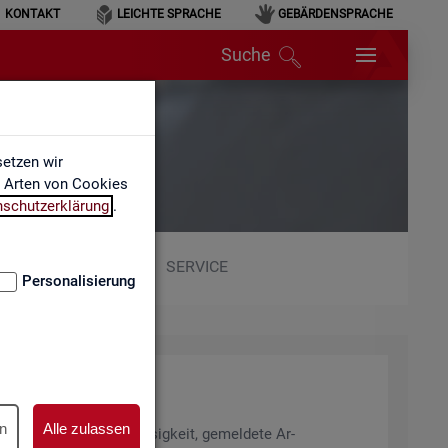
KONTAKT
LEICHTE SPRACHE
GEBÄRDENSPRACHE
Suche
etzen wir
e Arten von Cookies
nschutzerklärung
.
SERVICE
Personalisierung
n
Alle zulassen
ng, Ent­gelt, Ar­beits­lo­sig­keit, ge­mel­de­te Ar­