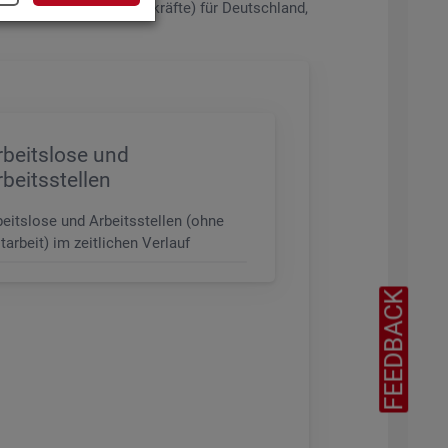
de­rungs­ni­veau (z.B. Fach­kräf­te) für Deutsch­land,
rbeitslose und
rbeitsstellen
beitslose und Arbeitsstellen (ohne
tarbeit) im zeitlichen Verlauf
FEEDBACK