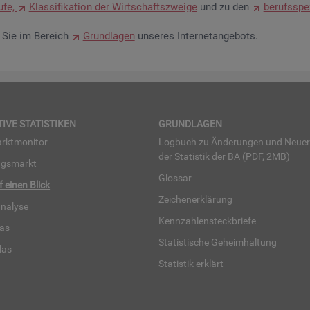
u­fe,
Klas­si­fi­ka­ti­on der Wirt­schafts­zwei­ge
und zu den
be­rufs­spe­
en Sie im Be­reich
Grund­la­gen
un­se­res In­ter­net­an­ge­bots.
TI­VE STA­TIS­TI­KEN
GRUND­LA­GEN
rkt­mo­ni­tor
Log­buch zu Än­de­run­gen und Neue­
der Sta­tis­tik der BA (PDF, 2MB)
ngs­markt
Glos­sar
uf einen Blick
Zei­chen­er­klä­rung
na­ly­se
Kenn­zah­len­steck­brie­fe
­las
Sta­tis­ti­sche Ge­heim­hal­tung
­las
Sta­tis­tik er­klärt