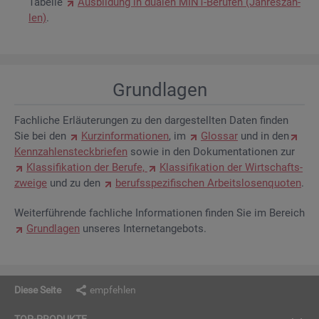
Ta­bel­le
Aus­bil­dung in dua­len MINT-Be­ru­fen (Jah­res­zah­
len)
.
Grund­la­gen
Fach­li­che Er­läu­te­run­gen zu den dar­ge­stell­ten Daten fin­den
Sie bei den
Kurz­in­for­ma­tio­nen
, im
Glos­sar
und in den
Kenn­zah­len­steck­brie­fen
sowie in den Do­ku­men­ta­tio­nen zur
Klas­si­fi­ka­ti­on der Be­ru­fe,
Klas­si­fi­ka­ti­on der Wirt­schafts­
zwei­ge
und zu den
be­rufs­spe­zi­fi­schen Ar­beits­lo­sen­quo­ten
.
Wei­ter­füh­ren­de fach­li­che In­for­ma­tio­nen fin­den Sie im Be­reich
Grund­la­gen
un­se­res In­ter­net­an­ge­bots.
Diese Seite
empfehlen