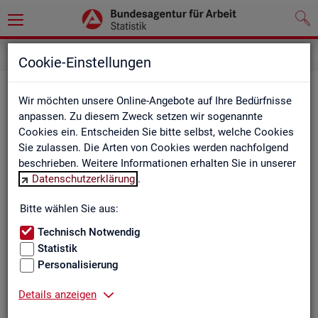
Cookie-Einstellungen
Be­ru­fe auf einen Blick
Wir möchten unsere Online-Angebote auf Ihre Bedürfnisse
anpassen. Zu diesem Zweck setzen wir sogenannte
Die Dia­gram­me und Ta­bel­len wer­den jähr­lich ak­tua­li­siert und
Cookies ein. Entscheiden Sie bitte selbst, welche Cookies
ent­hal­ten In­for­ma­tio­nen zu den The­men Be­schäf­ti­gung, Ent­
Sie zulassen. Die Arten von Cookies werden nachfolgend
gelt, Ar­beits­lo­sig­keit, ge­mel­de­te Ar­beits­stel­len und Fach­kräf­
beschrieben. Weitere Informationen erhalten Sie in unserer
te­be­darf aller Be­ru­fe sowie der MINT- und In­ge­nieur­be­ru­fe dif­
Datenschutzerklärung
.
fe­ren­ziert nach dem An­for­de­rungs­ni­veau (z.B. Fach­kräf­te) für
Deutsch­land, Län­der und Agen­tur­be­zir­ke
Bitte wählen Sie aus:
Technisch Notwendig
Statistik
Bitte wäh­len Sie ein Thema aus
Personalisierung
Details anzeigen
Beschäftigung