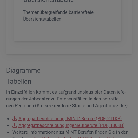
Themenübergreifende barrierefreie
Übersichtstabellen
Dia­gram­me
Ta­bel­len
In Ein­zel­fäl­len kommt es auf­grund un­plau­si­bler Da­ten­lie­fe­
run­gen der Job­cen­ter zu Da­ten­aus­fäl­len in den be­trof­fe­
nen Re­gio­nen (Krei­se/kreis­freie Städ­te und Agen­tur­be­zir­ke).
Ag­gre­gat­be­schrei­bung "MINT"-Be­ru­fe (PDF, 211KB)
Ag­gre­gat­be­schrei­bung In­ge­nieur­be­ru­fe (PDF, 130KB)
Wei­te­re In­for­ma­tio­nen zu MINT Be­ru­fen fin­den Sie in der