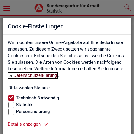
Cookie-Einstellungen
Be­ru­fe auf einen Blick
Wir möchten unsere Online-Angebote auf Ihre Bedürfnisse
anpassen. Zu diesem Zweck setzen wir sogenannte
Die Dia­gram­me und Ta­bel­len wer­den jähr­lich ak­tua­li­siert und
Cookies ein. Entscheiden Sie bitte selbst, welche Cookies
ent­hal­ten In­for­ma­tio­nen zu den The­men Be­schäf­ti­gung, Ent­
Sie zulassen. Die Arten von Cookies werden nachfolgend
gelt, Ar­beits­lo­sig­keit, ge­mel­de­te Ar­beits­stel­len und Fach­kräf­
beschrieben. Weitere Informationen erhalten Sie in unserer
te­be­darf aller Be­ru­fe sowie der MINT- und In­ge­nieur­be­ru­fe dif­
Datenschutzerklärung
.
fe­ren­ziert nach dem An­for­de­rungs­ni­veau (z.B. Fach­kräf­te) für
Deutsch­land, Län­der und Agen­tur­be­zir­ke
Bitte wählen Sie aus:
Technisch Notwendig
Statistik
Bitte wäh­len Sie ein Thema aus
Personalisierung
Details anzeigen
Beschäftigung