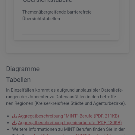
Themenübergreifende barrierefreie
Übersichtstabellen
Dia­gram­me
Ta­bel­len
In Ein­zel­fäl­len kommt es auf­grund un­plau­si­bler Da­ten­lie­fe­
run­gen der Job­cen­ter zu Da­ten­aus­fäl­len in den be­trof­fe­
nen Re­gio­nen (Krei­se/kreis­freie Städ­te und Agen­tur­be­zir­ke).
Ag­gre­gat­be­schrei­bung "MINT"-Be­ru­fe (PDF, 211KB)
Ag­gre­gat­be­schrei­bung In­ge­nieur­be­ru­fe (PDF, 130KB)
Wei­te­re In­for­ma­tio­nen zu MINT Be­ru­fen fin­den Sie in der