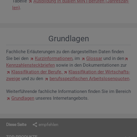
Ta­bel­le
Aus­bil­dung in dua­len MINT-Be­ru­fen (Jah­res­zah­
len)
.
Grund­la­gen
Fach­li­che Er­läu­te­run­gen zu den dar­ge­stell­ten Daten fin­den
Sie bei den
Kurz­in­for­ma­tio­nen
, im
Glos­sar
und in den
Kenn­zah­len­steck­brie­fen
sowie in den Do­ku­men­ta­tio­nen zur
Klas­si­fi­ka­ti­on der Be­ru­fe,
Klas­si­fi­ka­ti­on der Wirt­schafts­
zwei­ge
und zu den
be­rufs­spe­zi­fi­schen Ar­beits­lo­sen­quo­ten
.
Wei­ter­füh­ren­de fach­li­che In­for­ma­tio­nen fin­den Sie im Be­reich
Grund­la­gen
un­se­res In­ter­net­an­ge­bots.
Diese Seite
empfehlen