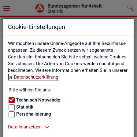
Cookie-Einstellungen
Be­ru­fe auf einen Blick
Wir möchten unsere Online-Angebote auf Ihre Bedürfnisse
anpassen. Zu diesem Zweck setzen wir sogenannte
Die Dia­gram­me und Ta­bel­len wer­den jähr­lich ak­tua­li­siert und
Cookies ein. Entscheiden Sie bitte selbst, welche Cookies
ent­hal­ten In­for­ma­tio­nen zu den The­men Be­schäf­ti­gung, Ent­
Sie zulassen. Die Arten von Cookies werden nachfolgend
gelt, Ar­beits­lo­sig­keit, ge­mel­de­te Ar­beits­stel­len und Fach­kräf­
beschrieben. Weitere Informationen erhalten Sie in unserer
te­be­darf aller Be­ru­fe sowie der MINT- und In­ge­nieur­be­ru­fe dif­
Datenschutzerklärung
.
fe­ren­ziert nach dem An­for­de­rungs­ni­veau (z.B. Fach­kräf­te) für
Deutsch­land, Län­der und Agen­tur­be­zir­ke
Bitte wählen Sie aus:
Technisch Notwendig
Statistik
Bitte wäh­len Sie ein Thema aus
Personalisierung
Details anzeigen
Beschäftigung