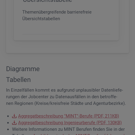
Themenübergreifende barrierefreie
Übersichtstabellen
Dia­gram­me
Ta­bel­len
In Ein­zel­fäl­len kommt es auf­grund un­plau­si­bler Da­ten­lie­fe­
run­gen der Job­cen­ter zu Da­ten­aus­fäl­len in den be­trof­fe­
nen Re­gio­nen (Krei­se/kreis­freie Städ­te und Agen­tur­be­zir­ke).
Ag­gre­gat­be­schrei­bung "MINT"-Be­ru­fe (PDF, 211KB)
Ag­gre­gat­be­schrei­bung In­ge­nieur­be­ru­fe (PDF, 130KB)
Wei­te­re In­for­ma­tio­nen zu MINT Be­ru­fen fin­den Sie in der