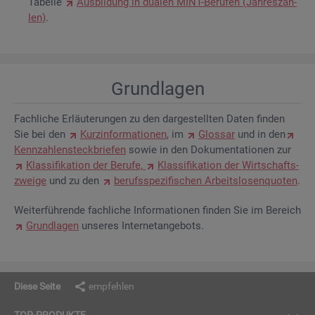
Ta­bel­le
Aus­bil­dung in dua­len MINT-Be­ru­fen (Jah­res­zah­
len)
.
Grund­la­gen
Fach­li­che Er­läu­te­run­gen zu den dar­ge­stell­ten Daten fin­den
Sie bei den
Kurz­in­for­ma­tio­nen
, im
Glos­sar
und in den
Kenn­zah­len­steck­brie­fen
sowie in den Do­ku­men­ta­tio­nen zur
Klas­si­fi­ka­ti­on der Be­ru­fe,
Klas­si­fi­ka­ti­on der Wirt­schafts­
zwei­ge
und zu den
be­rufs­spe­zi­fi­schen Ar­beits­lo­sen­quo­ten
.
Wei­ter­füh­ren­de fach­li­che In­for­ma­tio­nen fin­den Sie im Be­reich
Grund­la­gen
un­se­res In­ter­net­an­ge­bots.
Diese Seite
empfehlen