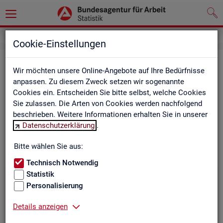
Cookie-Einstellungen
Be­ru­fe auf einen Blick
Wir möchten unsere Online-Angebote auf Ihre Bedürfnisse
anpassen. Zu diesem Zweck setzen wir sogenannte
Die Dia­gram­me und Ta­bel­len wer­den jähr­lich ak­tua­li­siert und
Cookies ein. Entscheiden Sie bitte selbst, welche Cookies
ent­hal­ten In­for­ma­tio­nen zu den The­men Be­schäf­ti­gung, Ent­
Sie zulassen. Die Arten von Cookies werden nachfolgend
gelt, Ar­beits­lo­sig­keit, ge­mel­de­te Ar­beits­stel­len und Fach­kräf­
beschrieben. Weitere Informationen erhalten Sie in unserer
te­be­darf aller Be­ru­fe sowie der MINT- und In­ge­nieur­be­ru­fe dif­
Datenschutzerklärung
.
fe­ren­ziert nach dem An­for­de­rungs­ni­veau (z.B. Fach­kräf­te) für
Deutsch­land, Län­der und Agen­tur­be­zir­ke
Bitte wählen Sie aus:
Technisch Notwendig
Statistik
Bitte wäh­len Sie ein Thema aus
Personalisierung
Details anzeigen
Beschäftigung