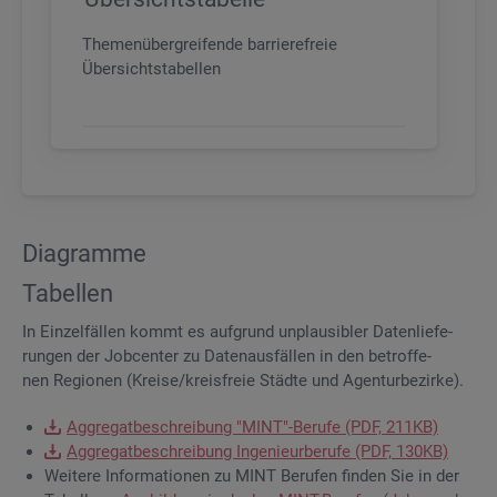
Themenübergreifende barrierefreie
Übersichtstabellen
Dia­gram­me
Ta­bel­len
In Ein­zel­fäl­len kommt es auf­grund un­plau­si­bler Da­ten­lie­fe­
run­gen der Job­cen­ter zu Da­ten­aus­fäl­len in den be­trof­fe­
nen Re­gio­nen (Krei­se/kreis­freie Städ­te und Agen­tur­be­zir­ke).
Ag­gre­gat­be­schrei­bung "MINT"-Be­ru­fe (PDF, 211KB)
Ag­gre­gat­be­schrei­bung In­ge­nieur­be­ru­fe (PDF, 130KB)
Wei­te­re In­for­ma­tio­nen zu MINT Be­ru­fen fin­den Sie in der