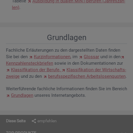
Ta­bel­le
Aus­bil­dung in dua­len MINT-Be­ru­fen (Jah­res­zah­
len)
.
Grund­la­gen
Fach­li­che Er­läu­te­run­gen zu den dar­ge­stell­ten Daten fin­den
Sie bei den
Kurz­in­for­ma­tio­nen
, im
Glos­sar
und in den
Kenn­zah­len­steck­brie­fen
sowie in den Do­ku­men­ta­tio­nen zur
Klas­si­fi­ka­ti­on der Be­ru­fe,
Klas­si­fi­ka­ti­on der Wirt­schafts­
zwei­ge
und zu den
be­rufs­spe­zi­fi­schen Ar­beits­lo­sen­quo­ten
.
Wei­ter­füh­ren­de fach­li­che In­for­ma­tio­nen fin­den Sie im Be­reich
Grund­la­gen
un­se­res In­ter­net­an­ge­bots.
Diese Seite
empfehlen