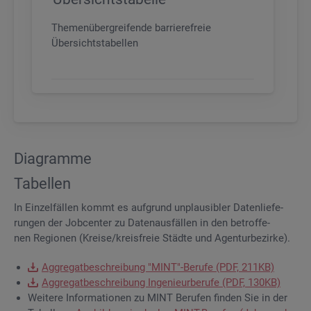
Themenübergreifende barrierefreie
Übersichtstabellen
Dia­gram­me
Ta­bel­len
In Ein­zel­fäl­len kommt es auf­grund un­plau­si­bler Da­ten­lie­fe­
run­gen der Job­cen­ter zu Da­ten­aus­fäl­len in den be­trof­fe­
nen Re­gio­nen (Krei­se/kreis­freie Städ­te und Agen­tur­be­zir­ke).
Ag­gre­gat­be­schrei­bung "MINT"-Be­ru­fe (PDF, 211KB)
Ag­gre­gat­be­schrei­bung In­ge­nieur­be­ru­fe (PDF, 130KB)
Wei­te­re In­for­ma­tio­nen zu MINT Be­ru­fen fin­den Sie in der