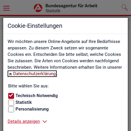
Cookie-Einstellungen
Be­ru­fe auf einen Blick
Wir möchten unsere Online-Angebote auf Ihre Bedürfnisse
anpassen. Zu diesem Zweck setzen wir sogenannte
Die Dia­gram­me und Ta­bel­len wer­den jähr­lich ak­tua­li­siert und
Cookies ein. Entscheiden Sie bitte selbst, welche Cookies
ent­hal­ten In­for­ma­tio­nen zu den The­men Be­schäf­ti­gung, Ent­
Sie zulassen. Die Arten von Cookies werden nachfolgend
gelt, Ar­beits­lo­sig­keit, ge­mel­de­te Ar­beits­stel­len und Fach­kräf­
beschrieben. Weitere Informationen erhalten Sie in unserer
te­be­darf aller Be­ru­fe sowie der MINT- und In­ge­nieur­be­ru­fe dif­
Datenschutzerklärung
.
fe­ren­ziert nach dem An­for­de­rungs­ni­veau (z.B. Fach­kräf­te) für
Deutsch­land, Län­der und Agen­tur­be­zir­ke
Bitte wählen Sie aus:
Technisch Notwendig
Statistik
Bitte wäh­len Sie ein Thema aus
Personalisierung
Details anzeigen
Beschäftigung