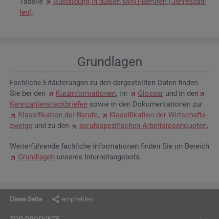
Ta­bel­le
Aus­bil­dung in dua­len MINT-Be­ru­fen (Jah­res­zah­
len)
.
Grund­la­gen
Fach­li­che Er­läu­te­run­gen zu den dar­ge­stell­ten Daten fin­den
Sie bei den
Kurz­in­for­ma­tio­nen
, im
Glos­sar
und in den
Kenn­zah­len­steck­brie­fen
sowie in den Do­ku­men­ta­tio­nen zur
Klas­si­fi­ka­ti­on der Be­ru­fe,
Klas­si­fi­ka­ti­on der Wirt­schafts­
zwei­ge
und zu den
be­rufs­spe­zi­fi­schen Ar­beits­lo­sen­quo­ten
.
Wei­ter­füh­ren­de fach­li­che In­for­ma­tio­nen fin­den Sie im Be­reich
Grund­la­gen
un­se­res In­ter­net­an­ge­bots.
Diese Seite
empfehlen