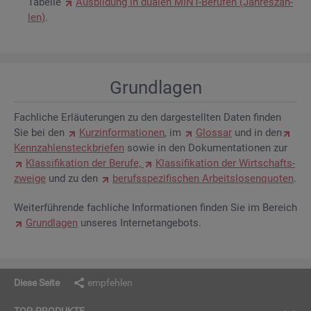
Ta­bel­le
Aus­bil­dung in dua­len MINT-Be­ru­fen (Jah­res­zah­
len)
.
Grund­la­gen
Fach­li­che Er­läu­te­run­gen zu den dar­ge­stell­ten Daten fin­den
Sie bei den
Kurz­in­for­ma­tio­nen
, im
Glos­sar
und in den
Kenn­zah­len­steck­brie­fen
sowie in den Do­ku­men­ta­tio­nen zur
Klas­si­fi­ka­ti­on der Be­ru­fe,
Klas­si­fi­ka­ti­on der Wirt­schafts­
zwei­ge
und zu den
be­rufs­spe­zi­fi­schen Ar­beits­lo­sen­quo­ten
.
Wei­ter­füh­ren­de fach­li­che In­for­ma­tio­nen fin­den Sie im Be­reich
Grund­la­gen
un­se­res In­ter­net­an­ge­bots.
Diese Seite
empfehlen