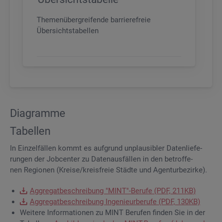
Themenübergreifende barrierefreie
Übersichtstabellen
Dia­gram­me
Ta­bel­len
In Ein­zel­fäl­len kommt es auf­grund un­plau­si­bler Da­ten­lie­fe­
run­gen der Job­cen­ter zu Da­ten­aus­fäl­len in den be­trof­fe­
nen Re­gio­nen (Krei­se/kreis­freie Städ­te und Agen­tur­be­zir­ke).
Ag­gre­gat­be­schrei­bung "MINT"-Be­ru­fe (PDF, 211KB)
Ag­gre­gat­be­schrei­bung In­ge­nieur­be­ru­fe (PDF, 130KB)
Wei­te­re In­for­ma­tio­nen zu MINT Be­ru­fen fin­den Sie in der