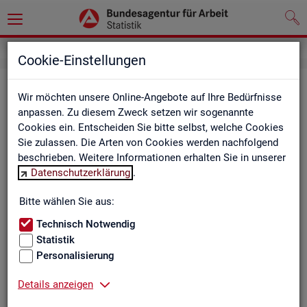
Cookie-Einstellungen
Be­ru­fe auf einen Blick
Wir möchten unsere Online-Angebote auf Ihre Bedürfnisse
anpassen. Zu diesem Zweck setzen wir sogenannte
Die Dia­gram­me und Ta­bel­len wer­den jähr­lich ak­tua­li­siert und
Cookies ein. Entscheiden Sie bitte selbst, welche Cookies
ent­hal­ten In­for­ma­tio­nen zu den The­men Be­schäf­ti­gung, Ent­
Sie zulassen. Die Arten von Cookies werden nachfolgend
gelt, Ar­beits­lo­sig­keit, ge­mel­de­te Ar­beits­stel­len und Fach­kräf­
beschrieben. Weitere Informationen erhalten Sie in unserer
te­be­darf aller Be­ru­fe sowie der MINT- und In­ge­nieur­be­ru­fe dif­
Datenschutzerklärung
.
fe­ren­ziert nach dem An­for­de­rungs­ni­veau (z.B. Fach­kräf­te) für
Deutsch­land, Län­der und Agen­tur­be­zir­ke
Bitte wählen Sie aus:
Technisch Notwendig
Statistik
Bitte wäh­len Sie ein Thema aus
Personalisierung
Details anzeigen
Beschäftigung