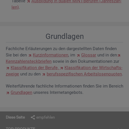
Ta­bel­le
Aus­bil­dung in dua­len MINT-Be­ru­fen (Jah­res­zah­
len)
.
Grund­la­gen
Fach­li­che Er­läu­te­run­gen zu den dar­ge­stell­ten Daten fin­den
Sie bei den
Kurz­in­for­ma­tio­nen
, im
Glos­sar
und in den
Kenn­zah­len­steck­brie­fen
sowie in den Do­ku­men­ta­tio­nen zur
Klas­si­fi­ka­ti­on der Be­ru­fe,
Klas­si­fi­ka­ti­on der Wirt­schafts­
zwei­ge
und zu den
be­rufs­spe­zi­fi­schen Ar­beits­lo­sen­quo­ten
.
Wei­ter­füh­ren­de fach­li­che In­for­ma­tio­nen fin­den Sie im Be­reich
Grund­la­gen
un­se­res In­ter­net­an­ge­bots.
Diese Seite
empfehlen