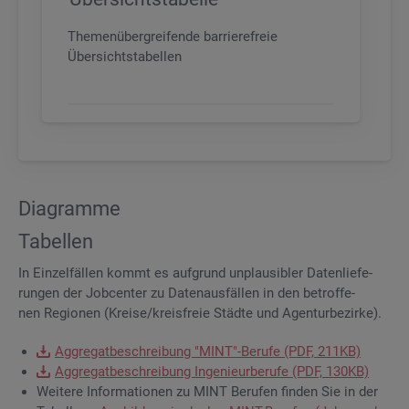
Themenübergreifende barrierefreie
Übersichtstabellen
Dia­gram­me
Ta­bel­len
In Ein­zel­fäl­len kommt es auf­grund un­plau­si­bler Da­ten­lie­fe­
run­gen der Job­cen­ter zu Da­ten­aus­fäl­len in den be­trof­fe­
nen Re­gio­nen (Krei­se/kreis­freie Städ­te und Agen­tur­be­zir­ke).
Ag­gre­gat­be­schrei­bung "MINT"-Be­ru­fe (PDF, 211KB)
Ag­gre­gat­be­schrei­bung In­ge­nieur­be­ru­fe (PDF, 130KB)
Wei­te­re In­for­ma­tio­nen zu MINT Be­ru­fen fin­den Sie in der