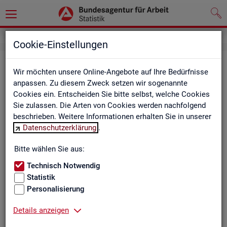
Cookie-Einstellungen
Be­ru­fe auf einen Blick
Wir möchten unsere Online-Angebote auf Ihre Bedürfnisse
anpassen. Zu diesem Zweck setzen wir sogenannte
Die Dia­gram­me und Ta­bel­len wer­den jähr­lich ak­tua­li­siert und
Cookies ein. Entscheiden Sie bitte selbst, welche Cookies
ent­hal­ten In­for­ma­tio­nen zu den The­men Be­schäf­ti­gung, Ent­
Sie zulassen. Die Arten von Cookies werden nachfolgend
gelt, Ar­beits­lo­sig­keit, ge­mel­de­te Ar­beits­stel­len und Fach­kräf­
beschrieben. Weitere Informationen erhalten Sie in unserer
te­be­darf aller Be­ru­fe sowie der MINT- und In­ge­nieur­be­ru­fe dif­
Datenschutzerklärung
.
fe­ren­ziert nach dem An­for­de­rungs­ni­veau (z.B. Fach­kräf­te) für
Deutsch­land, Län­der und Agen­tur­be­zir­ke
Bitte wählen Sie aus:
Technisch Notwendig
Statistik
Bitte wäh­len Sie ein Thema aus
Personalisierung
Details anzeigen
Beschäftigung