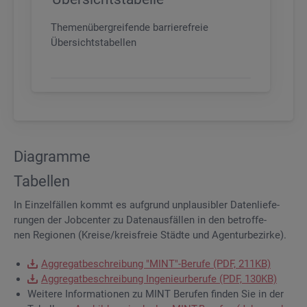
Themenübergreifende barrierefreie
Übersichtstabellen
Dia­gram­me
Ta­bel­len
In Ein­zel­fäl­len kommt es auf­grund un­plau­si­bler Da­ten­lie­fe­
run­gen der Job­cen­ter zu Da­ten­aus­fäl­len in den be­trof­fe­
nen Re­gio­nen (Krei­se/kreis­freie Städ­te und Agen­tur­be­zir­ke).
Ag­gre­gat­be­schrei­bung "MINT"-Be­ru­fe (PDF, 211KB)
Ag­gre­gat­be­schrei­bung In­ge­nieur­be­ru­fe (PDF, 130KB)
Wei­te­re In­for­ma­tio­nen zu MINT Be­ru­fen fin­den Sie in der