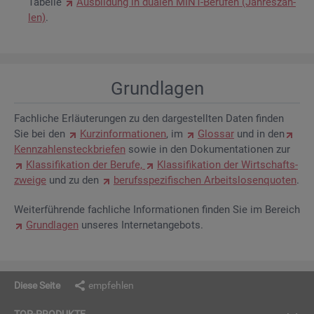
Ta­bel­le
Aus­bil­dung in dua­len MINT-Be­ru­fen (Jah­res­zah­
len)
.
Grund­la­gen
Fach­li­che Er­läu­te­run­gen zu den dar­ge­stell­ten Daten fin­den
Sie bei den
Kurz­in­for­ma­tio­nen
, im
Glos­sar
und in den
Kenn­zah­len­steck­brie­fen
sowie in den Do­ku­men­ta­tio­nen zur
Klas­si­fi­ka­ti­on der Be­ru­fe,
Klas­si­fi­ka­ti­on der Wirt­schafts­
zwei­ge
und zu den
be­rufs­spe­zi­fi­schen Ar­beits­lo­sen­quo­ten
.
Wei­ter­füh­ren­de fach­li­che In­for­ma­tio­nen fin­den Sie im Be­reich
Grund­la­gen
un­se­res In­ter­net­an­ge­bots.
Diese Seite
empfehlen