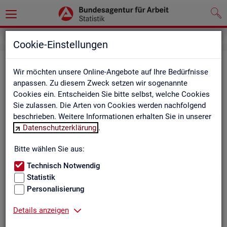
Cookie-Einstellungen
Be­ru­fe auf einen Blick
Wir möchten unsere Online-Angebote auf Ihre Bedürfnisse
anpassen. Zu diesem Zweck setzen wir sogenannte
Die Dia­gram­me und Ta­bel­len wer­den jähr­lich ak­tua­li­siert und
Cookies ein. Entscheiden Sie bitte selbst, welche Cookies
ent­hal­ten In­for­ma­tio­nen zu den The­men Be­schäf­ti­gung, Ent­
Sie zulassen. Die Arten von Cookies werden nachfolgend
gelt, Ar­beits­lo­sig­keit, ge­mel­de­te Ar­beits­stel­len und Fach­kräf­
beschrieben. Weitere Informationen erhalten Sie in unserer
te­be­darf aller Be­ru­fe sowie der MINT- und In­ge­nieur­be­ru­fe dif­
Datenschutzerklärung
.
fe­ren­ziert nach dem An­for­de­rungs­ni­veau (z.B. Fach­kräf­te) für
Deutsch­land, Län­der und Agen­tur­be­zir­ke
Bitte wählen Sie aus:
Technisch Notwendig
Statistik
Bitte wäh­len Sie ein Thema aus
Personalisierung
Details anzeigen
Beschäftigung