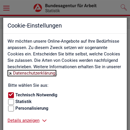
Cookie-Einstellungen
Be­ru­fe auf einen Blick
Wir möchten unsere Online-Angebote auf Ihre Bedürfnisse
anpassen. Zu diesem Zweck setzen wir sogenannte
Die Dia­gram­me und Ta­bel­len wer­den jähr­lich ak­tua­li­siert und
Cookies ein. Entscheiden Sie bitte selbst, welche Cookies
ent­hal­ten In­for­ma­tio­nen zu den The­men Be­schäf­ti­gung, Ent­
Sie zulassen. Die Arten von Cookies werden nachfolgend
gelt, Ar­beits­lo­sig­keit, ge­mel­de­te Ar­beits­stel­len und Fach­kräf­
beschrieben. Weitere Informationen erhalten Sie in unserer
te­be­darf aller Be­ru­fe sowie der MINT- und In­ge­nieur­be­ru­fe dif­
Datenschutzerklärung
.
fe­ren­ziert nach dem An­for­de­rungs­ni­veau (z.B. Fach­kräf­te) für
Deutsch­land, Län­der und Agen­tur­be­zir­ke
Bitte wählen Sie aus:
Technisch Notwendig
Statistik
Bitte wäh­len Sie ein Thema aus
Personalisierung
Details anzeigen
Beschäftigung