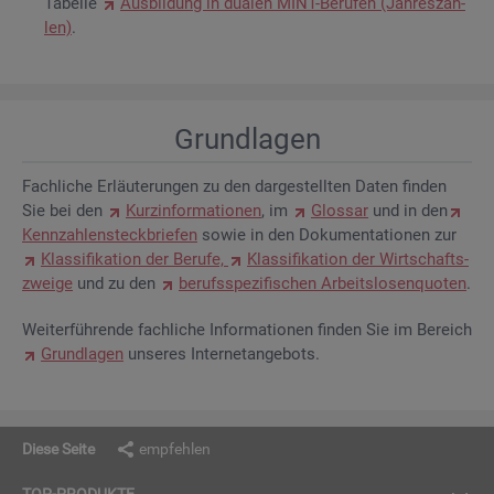
Ta­bel­le
Aus­bil­dung in dua­len MINT-Be­ru­fen (Jah­res­zah­
len)
.
Grund­la­gen
Fach­li­che Er­läu­te­run­gen zu den dar­ge­stell­ten Daten fin­den
Sie bei den
Kurz­in­for­ma­tio­nen
, im
Glos­sar
und in den
Kenn­zah­len­steck­brie­fen
sowie in den Do­ku­men­ta­tio­nen zur
Klas­si­fi­ka­ti­on der Be­ru­fe,
Klas­si­fi­ka­ti­on der Wirt­schafts­
zwei­ge
und zu den
be­rufs­spe­zi­fi­schen Ar­beits­lo­sen­quo­ten
.
Wei­ter­füh­ren­de fach­li­che In­for­ma­tio­nen fin­den Sie im Be­reich
Grund­la­gen
un­se­res In­ter­net­an­ge­bots.
Diese Seite
empfehlen