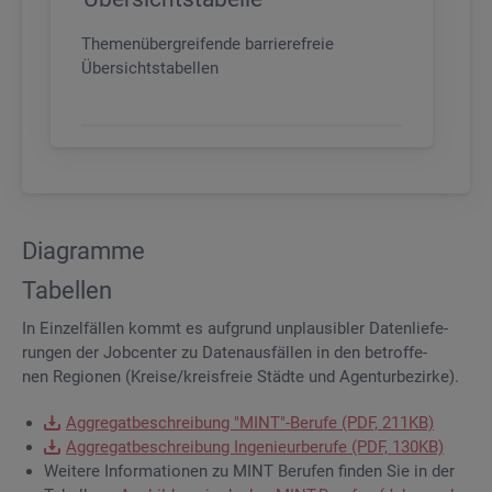
Themenübergreifende barrierefreie
Übersichtstabellen
Dia­gram­me
Ta­bel­len
In Ein­zel­fäl­len kommt es auf­grund un­plau­si­bler Da­ten­lie­fe­
run­gen der Job­cen­ter zu Da­ten­aus­fäl­len in den be­trof­fe­
nen Re­gio­nen (Krei­se/kreis­freie Städ­te und Agen­tur­be­zir­ke).
Ag­gre­gat­be­schrei­bung "MINT"-Be­ru­fe (PDF, 211KB)
Ag­gre­gat­be­schrei­bung In­ge­nieur­be­ru­fe (PDF, 130KB)
Wei­te­re In­for­ma­tio­nen zu MINT Be­ru­fen fin­den Sie in der