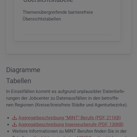
Themenübergreifende barrierefreie
Übersichtstabellen
Dia­gram­me
Ta­bel­len
In Ein­zel­fäl­len kommt es auf­grund un­plau­si­bler Da­ten­lie­fe­
run­gen der Job­cen­ter zu Da­ten­aus­fäl­len in den be­trof­fe­
nen Re­gio­nen (Krei­se/kreis­freie Städ­te und Agen­tur­be­zir­ke).
Ag­gre­gat­be­schrei­bung "MINT"-Be­ru­fe (PDF, 211KB)
Ag­gre­gat­be­schrei­bung In­ge­nieur­be­ru­fe (PDF, 130KB)
Wei­te­re In­for­ma­tio­nen zu MINT Be­ru­fen fin­den Sie in der