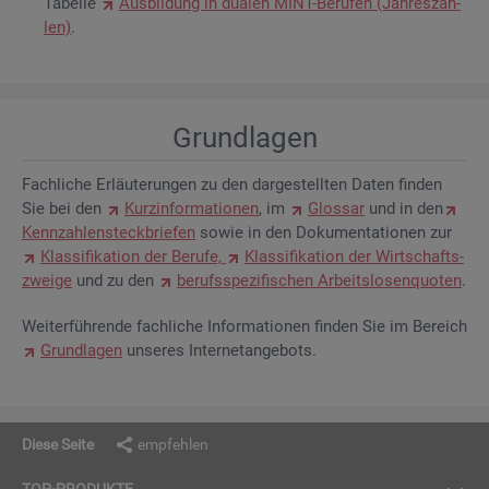
Ta­bel­le
Aus­bil­dung in dua­len MINT-Be­ru­fen (Jah­res­zah­
len)
.
Grund­la­gen
Fach­li­che Er­läu­te­run­gen zu den dar­ge­stell­ten Daten fin­den
Sie bei den
Kurz­in­for­ma­tio­nen
, im
Glos­sar
und in den
Kenn­zah­len­steck­brie­fen
sowie in den Do­ku­men­ta­tio­nen zur
Klas­si­fi­ka­ti­on der Be­ru­fe,
Klas­si­fi­ka­ti­on der Wirt­schafts­
zwei­ge
und zu den
be­rufs­spe­zi­fi­schen Ar­beits­lo­sen­quo­ten
.
Wei­ter­füh­ren­de fach­li­che In­for­ma­tio­nen fin­den Sie im Be­reich
Grund­la­gen
un­se­res In­ter­net­an­ge­bots.
Diese Seite
empfehlen