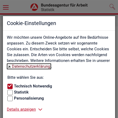
Cookie-Einstellungen
Be­ru­fe auf einen Blick
Wir möchten unsere Online-Angebote auf Ihre Bedürfnisse
anpassen. Zu diesem Zweck setzen wir sogenannte
Die Dia­gram­me und Ta­bel­len wer­den jähr­lich ak­tua­li­siert und
Cookies ein. Entscheiden Sie bitte selbst, welche Cookies
ent­hal­ten In­for­ma­tio­nen zu den The­men Be­schäf­ti­gung, Ent­
Sie zulassen. Die Arten von Cookies werden nachfolgend
gelt, Ar­beits­lo­sig­keit, ge­mel­de­te Ar­beits­stel­len und Fach­kräf­
beschrieben. Weitere Informationen erhalten Sie in unserer
te­be­darf aller Be­ru­fe sowie der MINT- und In­ge­nieur­be­ru­fe dif­
Datenschutzerklärung
.
fe­ren­ziert nach dem An­for­de­rungs­ni­veau (z.B. Fach­kräf­te) für
Deutsch­land, Län­der und Agen­tur­be­zir­ke
Bitte wählen Sie aus:
Technisch Notwendig
Statistik
Bitte wäh­len Sie ein Thema aus
Personalisierung
Details anzeigen
Beschäftigung