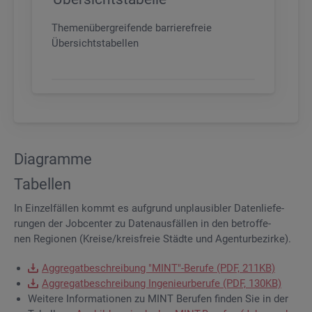
Themenübergreifende barrierefreie
Übersichtstabellen
Dia­gram­me
Ta­bel­len
In Ein­zel­fäl­len kommt es auf­grund un­plau­si­bler Da­ten­lie­fe­
run­gen der Job­cen­ter zu Da­ten­aus­fäl­len in den be­trof­fe­
nen Re­gio­nen (Krei­se/kreis­freie Städ­te und Agen­tur­be­zir­ke).
Ag­gre­gat­be­schrei­bung "MINT"-Be­ru­fe (PDF, 211KB)
Ag­gre­gat­be­schrei­bung In­ge­nieur­be­ru­fe (PDF, 130KB)
Wei­te­re In­for­ma­tio­nen zu MINT Be­ru­fen fin­den Sie in der