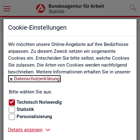
Cookie-Einstellungen
Be­ru­fe auf einen Blick
Wir möchten unsere Online-Angebote auf Ihre Bedürfnisse
anpassen. Zu diesem Zweck setzen wir sogenannte
Die Dia­gram­me und Ta­bel­len wer­den jähr­lich ak­tua­li­siert und
Cookies ein. Entscheiden Sie bitte selbst, welche Cookies
ent­hal­ten In­for­ma­tio­nen zu den The­men Be­schäf­ti­gung, Ent­
Sie zulassen. Die Arten von Cookies werden nachfolgend
gelt, Ar­beits­lo­sig­keit, ge­mel­de­te Ar­beits­stel­len und Fach­kräf­
beschrieben. Weitere Informationen erhalten Sie in unserer
te­be­darf aller Be­ru­fe sowie der MINT- und In­ge­nieur­be­ru­fe dif­
Datenschutzerklärung
.
fe­ren­ziert nach dem An­for­de­rungs­ni­veau (z.B. Fach­kräf­te) für
Deutsch­land, Län­der und Agen­tur­be­zir­ke
Bitte wählen Sie aus:
Technisch Notwendig
Statistik
Bitte wäh­len Sie ein Thema aus
Personalisierung
Details anzeigen
Beschäftigung