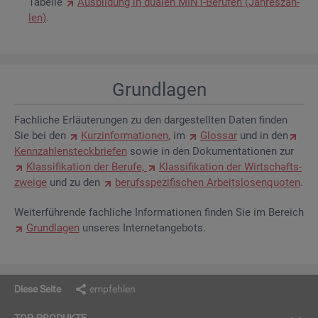
Ta­bel­le
Aus­bil­dung in dua­len MINT-Be­ru­fen (Jah­res­zah­
len)
.
Grund­la­gen
Fach­li­che Er­läu­te­run­gen zu den dar­ge­stell­ten Daten fin­den
Sie bei den
Kurz­in­for­ma­tio­nen
, im
Glos­sar
und in den
Kenn­zah­len­steck­brie­fen
sowie in den Do­ku­men­ta­tio­nen zur
Klas­si­fi­ka­ti­on der Be­ru­fe,
Klas­si­fi­ka­ti­on der Wirt­schafts­
zwei­ge
und zu den
be­rufs­spe­zi­fi­schen Ar­beits­lo­sen­quo­ten
.
Wei­ter­füh­ren­de fach­li­che In­for­ma­tio­nen fin­den Sie im Be­reich
Grund­la­gen
un­se­res In­ter­net­an­ge­bots.
Diese Seite
empfehlen