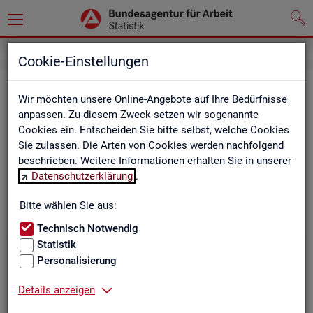
Cookie-Einstellungen
Be­ru­fe auf einen Blick
Wir möchten unsere Online-Angebote auf Ihre Bedürfnisse
anpassen. Zu diesem Zweck setzen wir sogenannte
Die Dia­gram­me und Ta­bel­len wer­den jähr­lich ak­tua­li­siert und
Cookies ein. Entscheiden Sie bitte selbst, welche Cookies
ent­hal­ten In­for­ma­tio­nen zu den The­men Be­schäf­ti­gung, Ent­
Sie zulassen. Die Arten von Cookies werden nachfolgend
gelt, Ar­beits­lo­sig­keit, ge­mel­de­te Ar­beits­stel­len und Fach­kräf­
beschrieben. Weitere Informationen erhalten Sie in unserer
te­be­darf aller Be­ru­fe sowie der MINT- und In­ge­nieur­be­ru­fe dif­
Datenschutzerklärung
.
fe­ren­ziert nach dem An­for­de­rungs­ni­veau (z.B. Fach­kräf­te) für
Deutsch­land, Län­der und Agen­tur­be­zir­ke
Bitte wählen Sie aus:
Technisch Notwendig
Statistik
Bitte wäh­len Sie ein Thema aus
Personalisierung
Details anzeigen
Beschäftigung