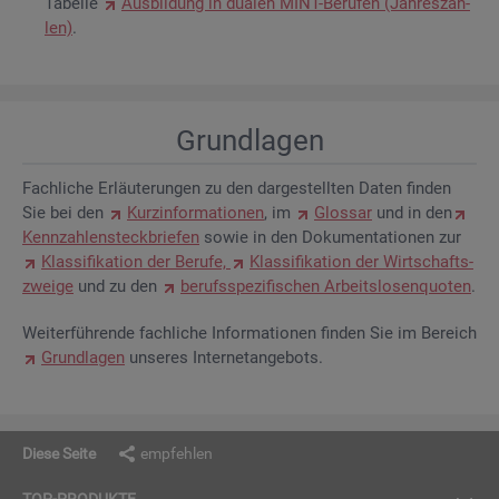
Ta­bel­le
Aus­bil­dung in dua­len MINT-Be­ru­fen (Jah­res­zah­
len)
.
Grund­la­gen
Fach­li­che Er­läu­te­run­gen zu den dar­ge­stell­ten Daten fin­den
Sie bei den
Kurz­in­for­ma­tio­nen
, im
Glos­sar
und in den
Kenn­zah­len­steck­brie­fen
sowie in den Do­ku­men­ta­tio­nen zur
Klas­si­fi­ka­ti­on der Be­ru­fe,
Klas­si­fi­ka­ti­on der Wirt­schafts­
zwei­ge
und zu den
be­rufs­spe­zi­fi­schen Ar­beits­lo­sen­quo­ten
.
Wei­ter­füh­ren­de fach­li­che In­for­ma­tio­nen fin­den Sie im Be­reich
Grund­la­gen
un­se­res In­ter­net­an­ge­bots.
Diese Seite
empfehlen