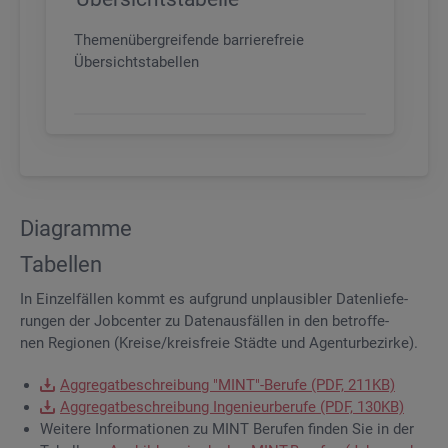
Themenübergreifende barrierefreie
Übersichtstabellen
Dia­gram­me
Ta­bel­len
In Ein­zel­fäl­len kommt es auf­grund un­plau­si­bler Da­ten­lie­fe­
run­gen der Job­cen­ter zu Da­ten­aus­fäl­len in den be­trof­fe­
nen Re­gio­nen (Krei­se/kreis­freie Städ­te und Agen­tur­be­zir­ke).
Ag­gre­gat­be­schrei­bung "MINT"-Be­ru­fe (PDF, 211KB)
Ag­gre­gat­be­schrei­bung In­ge­nieur­be­ru­fe (PDF, 130KB)
Wei­te­re In­for­ma­tio­nen zu MINT Be­ru­fen fin­den Sie in der