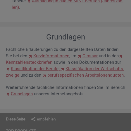
Ta­bel­le
Aus­bil­dung in dua­len MINT-Be­ru­fen (Jah­res­zah­
len)
.
Grund­la­gen
Fach­li­che Er­läu­te­run­gen zu den dar­ge­stell­ten Daten fin­den
Sie bei den
Kurz­in­for­ma­tio­nen
, im
Glos­sar
und in den
Kenn­zah­len­steck­brie­fen
sowie in den Do­ku­men­ta­tio­nen zur
Klas­si­fi­ka­ti­on der Be­ru­fe,
Klas­si­fi­ka­ti­on der Wirt­schafts­
zwei­ge
und zu den
be­rufs­spe­zi­fi­schen Ar­beits­lo­sen­quo­ten
.
Wei­ter­füh­ren­de fach­li­che In­for­ma­tio­nen fin­den Sie im Be­reich
Grund­la­gen
un­se­res In­ter­net­an­ge­bots.
Diese Seite
empfehlen