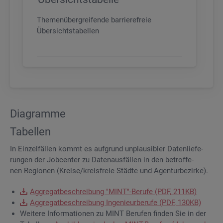
Themenübergreifende barrierefreie
Übersichtstabellen
Dia­gram­me
Ta­bel­len
In Ein­zel­fäl­len kommt es auf­grund un­plau­si­bler Da­ten­lie­fe­
run­gen der Job­cen­ter zu Da­ten­aus­fäl­len in den be­trof­fe­
nen Re­gio­nen (Krei­se/kreis­freie Städ­te und Agen­tur­be­zir­ke).
Ag­gre­gat­be­schrei­bung "MINT"-Be­ru­fe (PDF, 211KB)
Ag­gre­gat­be­schrei­bung In­ge­nieur­be­ru­fe (PDF, 130KB)
Wei­te­re In­for­ma­tio­nen zu MINT Be­ru­fen fin­den Sie in der