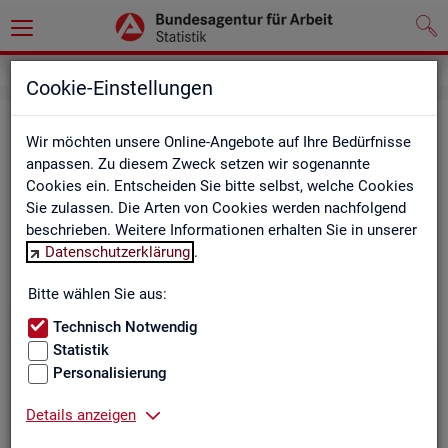
Cookie-Einstellungen
Be­ru­fe auf einen Blick
Wir möchten unsere Online-Angebote auf Ihre Bedürfnisse
anpassen. Zu diesem Zweck setzen wir sogenannte
Die Dia­gram­me und Ta­bel­len wer­den jähr­lich ak­tua­li­siert und
Cookies ein. Entscheiden Sie bitte selbst, welche Cookies
ent­hal­ten In­for­ma­tio­nen zu den The­men Be­schäf­ti­gung, Ent­
Sie zulassen. Die Arten von Cookies werden nachfolgend
gelt, Ar­beits­lo­sig­keit, ge­mel­de­te Ar­beits­stel­len und Fach­kräf­
beschrieben. Weitere Informationen erhalten Sie in unserer
te­be­darf aller Be­ru­fe sowie der MINT- und In­ge­nieur­be­ru­fe dif­
Datenschutzerklärung
.
fe­ren­ziert nach dem An­for­de­rungs­ni­veau (z.B. Fach­kräf­te) für
Deutsch­land, Län­der und Agen­tur­be­zir­ke
Bitte wählen Sie aus:
Technisch Notwendig
Statistik
Bitte wäh­len Sie ein Thema aus
Personalisierung
Details anzeigen
Beschäftigung