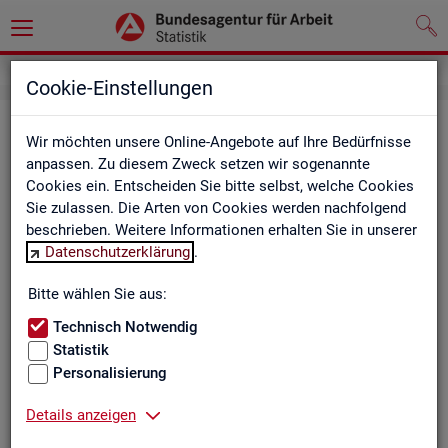
Cookie-Einstellungen
Be­ru­fe auf einen Blick
Wir möchten unsere Online-Angebote auf Ihre Bedürfnisse
anpassen. Zu diesem Zweck setzen wir sogenannte
Die Dia­gram­me und Ta­bel­len wer­den jähr­lich ak­tua­li­siert und
Cookies ein. Entscheiden Sie bitte selbst, welche Cookies
ent­hal­ten In­for­ma­tio­nen zu den The­men Be­schäf­ti­gung, Ent­
Sie zulassen. Die Arten von Cookies werden nachfolgend
gelt, Ar­beits­lo­sig­keit, ge­mel­de­te Ar­beits­stel­len und Fach­kräf­
beschrieben. Weitere Informationen erhalten Sie in unserer
te­be­darf aller Be­ru­fe sowie der MINT- und In­ge­nieur­be­ru­fe dif­
Datenschutzerklärung
.
fe­ren­ziert nach dem An­for­de­rungs­ni­veau (z.B. Fach­kräf­te) für
Deutsch­land, Län­der und Agen­tur­be­zir­ke
Bitte wählen Sie aus:
Technisch Notwendig
Statistik
Bitte wäh­len Sie ein Thema aus
Personalisierung
Details anzeigen
Beschäftigung