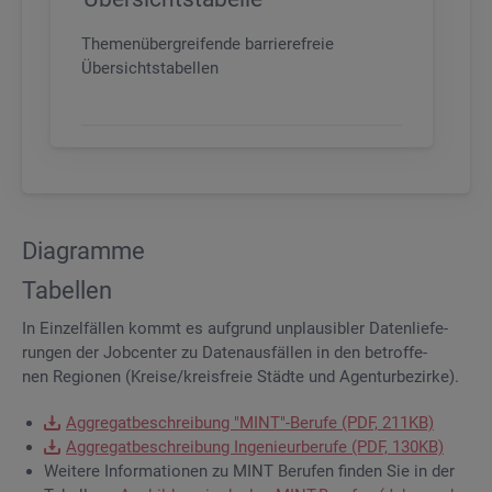
Themenübergreifende barrierefreie
Übersichtstabellen
Dia­gram­me
Ta­bel­len
In Ein­zel­fäl­len kommt es auf­grund un­plau­si­bler Da­ten­lie­fe­
run­gen der Job­cen­ter zu Da­ten­aus­fäl­len in den be­trof­fe­
nen Re­gio­nen (Krei­se/kreis­freie Städ­te und Agen­tur­be­zir­ke).
Ag­gre­gat­be­schrei­bung "MINT"-Be­ru­fe (PDF, 211KB)
Ag­gre­gat­be­schrei­bung In­ge­nieur­be­ru­fe (PDF, 130KB)
Wei­te­re In­for­ma­tio­nen zu MINT Be­ru­fen fin­den Sie in der