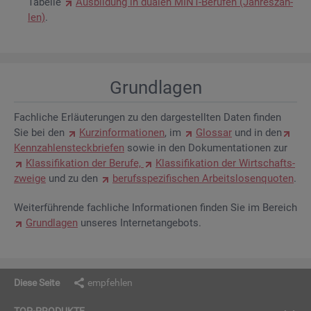
Ta­bel­le
Aus­bil­dung in dua­len MINT-Be­ru­fen (Jah­res­zah­
len)
.
Grund­la­gen
Fach­li­che Er­läu­te­run­gen zu den dar­ge­stell­ten Daten fin­den
Sie bei den
Kurz­in­for­ma­tio­nen
, im
Glos­sar
und in den
Kenn­zah­len­steck­brie­fen
sowie in den Do­ku­men­ta­tio­nen zur
Klas­si­fi­ka­ti­on der Be­ru­fe,
Klas­si­fi­ka­ti­on der Wirt­schafts­
zwei­ge
und zu den
be­rufs­spe­zi­fi­schen Ar­beits­lo­sen­quo­ten
.
Wei­ter­füh­ren­de fach­li­che In­for­ma­tio­nen fin­den Sie im Be­reich
Grund­la­gen
un­se­res In­ter­net­an­ge­bots.
Diese Seite
empfehlen