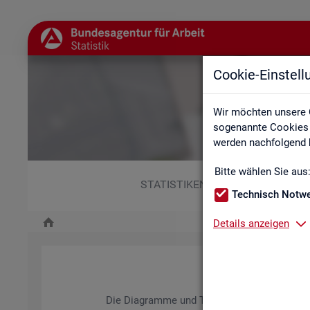
Cookie-Einstel
Wir möchten unsere 
sogenannte Cookies e
werden nachfolgend b
Bitte wählen Sie aus
STATISTIKEN
Technisch Notw
Details anzeigen
Die Dia­gram­me und Ta­bel­len wer­den jähr­lich ak