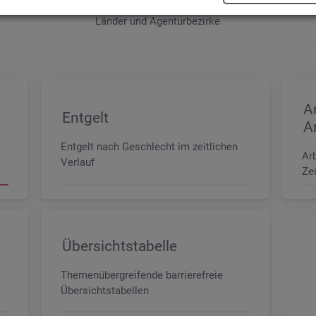
e sowie der MINT- und In­ge­nieur­be­ru­fe dif­fe­ren­ziert nach dem An­for­
Län­der und Agen­tur­be­zir­ke
A
Entgelt
A
Entgelt nach Geschlecht im zeitlichen
Ar
Verlauf
Zei
Übersichtstabelle
Themenübergreifende barrierefreie
Übersichtstabellen