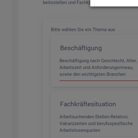
beits­stel­len und Fach­kräf­te­be­darf aller Be­ru­f
Bitte wäh­len Sie ein Thema aus
Beschäftigung
Beschäftigung nach Geschlecht, Alter,
Arbeitszeit und Anforderungsniveau,
sowie den wichtigsten Branchen
Fachkräftesituation
Arbeitsuchenden-Stellen-Relation,
Vakanzzeiten und berufsspezifische
Arbeitslosenquoten