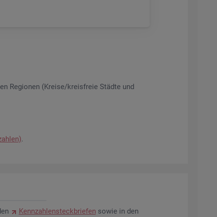
­nen Re­gio­nen (Krei­se/kreis­freie Städ­te und
zah­len)
.
den
Kenn­zah­len­steck­brie­fen
sowie in den