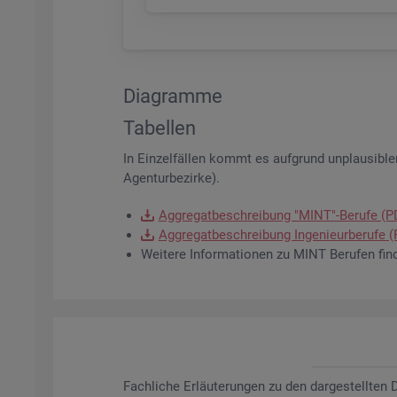
Dia­gram­me
Ta­bel­len
In Ein­zel­fäl­len kommt es auf­grund un­plau­si­bler
Agen­tur­be­zir­ke).
Ag­gre­gat­be­schrei­bung "MINT"-Be­ru­fe (
Ag­gre­gat­be­schrei­bung In­ge­nieur­be­ru­fe
Wei­te­re In­for­ma­tio­nen zu MINT Be­ru­fen fin
Fach­li­che Er­läu­te­run­gen zu den dar­ge­stell­te