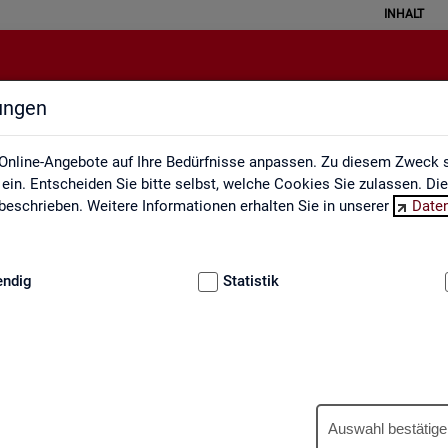
INHALT
lungen
Berufe auf einen Blick
Online-Angebote auf Ihre Bedürfnisse anpassen. Zu diesem Zweck s
in. Entscheiden Sie bitte selbst, welche Cookies Sie zulassen. Di
eschrieben. Weitere Informationen erhalten Sie in unserer
Date
:
GRUNDLAGEN
endig
Statistik
Be­ru­fe auf einen Blick
Auswahl bestätige
­tua­li­siert und ent­hal­ten In­for­ma­tio­nen zu den The­men Be­schäf­ti­gu