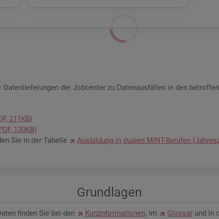
 Da­ten­lie­fe­run­gen der Job­cen­ter zu Da­ten­aus­fäl­len in den be­trof­fe
PDF, 211KB)
 (PDF, 130KB)
­den Sie in der Ta­bel­le
Aus­bil­dung in dua­len MINT-Be­ru­fen (Jah­res­
Grund­la­gen
n Daten fin­den Sie bei den
Kurz­in­for­ma­tio­nen
, im
Glos­sar
und in 