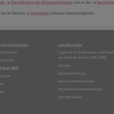
u­fe,
Klas­si­fi­ka­ti­on der Wirt­schafts­zwei­ge
und zu den
be­rufs­spe­
en Sie im Be­reich
Grund­la­gen
un­se­res In­ter­net­an­ge­bots.
TI­VE STA­TIS­TI­KEN
GRUND­LA­GEN
rkt­mo­ni­tor
Log­buch zu Än­de­run­gen und Neue­
der Sta­tis­tik der BA (PDF, 2MB)
ngs­markt
Glos­sar
uf einen Blick
Zei­chen­er­klä­rung
na­ly­se
Kenn­zah­len­steck­brie­fe
­las
Sta­tis­ti­sche Ge­heim­hal­tung
­las
Sta­tis­tik er­klärt