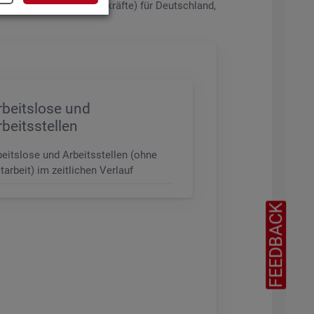
de­rungs­ni­veau (z.B. Fach­kräf­te) für Deutsch­land,
rbeitslose und
rbeitsstellen
beitslose und Arbeitsstellen (ohne
tarbeit) im zeitlichen Verlauf
FEEDBACK