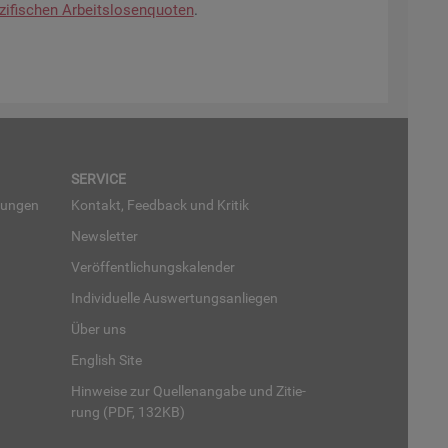
zi­fi­schen Ar­beits­lo­sen­quo­ten
.
SER­VICE
run­gen
Kon­takt, Feed­back und Kri­tik
News­let­ter
Ver­öf­fent­li­chungs­ka­len­der
In­di­vi­du­el­le Aus­wer­tungs­an­lie­gen
Über uns
English Site
Hin­wei­se zur Quel­len­an­ga­be und Zi­tie­
rung (PDF, 132KB)