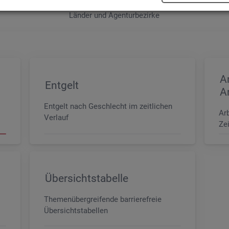
e sowie der MINT- und In­ge­nieur­be­ru­fe dif­fe­ren­ziert nach dem An­for­
Län­der und Agen­tur­be­zir­ke
A
Entgelt
A
Entgelt nach Geschlecht im zeitlichen
Ar
Verlauf
Zei
Übersichtstabelle
Themenübergreifende barrierefreie
Übersichtstabellen