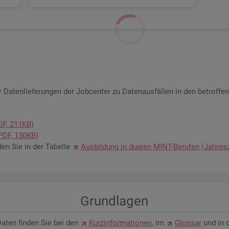
 Da­ten­lie­fe­run­gen der Job­cen­ter zu Da­ten­aus­fäl­len in den be­trof­fe
PDF, 211KB)
 (PDF, 130KB)
­den Sie in der Ta­bel­le
Aus­bil­dung in dua­len MINT-Be­ru­fen (Jah­res­
Grund­la­gen
n Daten fin­den Sie bei den
Kurz­in­for­ma­tio­nen
, im
Glos­sar
und in 