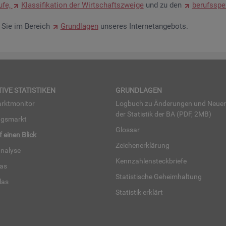
u­fe,
Klas­si­fi­ka­ti­on der Wirt­schafts­zwei­ge
und zu den
be­rufs­spe­
en Sie im Be­reich
Grund­la­gen
un­se­res In­ter­net­an­ge­bots.
TI­VE STA­TIS­TI­KEN
GRUND­LA­GEN
rkt­mo­ni­tor
Log­buch zu Än­de­run­gen und Neue­
der Sta­tis­tik der BA (PDF, 2MB)
ngs­markt
Glos­sar
uf einen Blick
Zei­chen­er­klä­rung
na­ly­se
Kenn­zah­len­steck­brie­fe
­las
Sta­tis­ti­sche Ge­heim­hal­tung
­las
Sta­tis­tik er­klärt