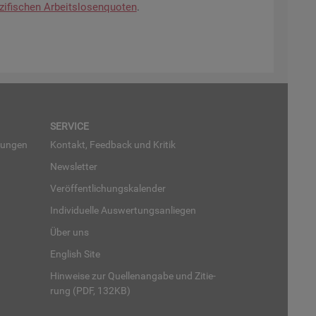
zi­fi­schen Ar­beits­lo­sen­quo­ten
.
SER­VICE
run­gen
Kon­takt, Feed­back und Kri­tik
News­let­ter
Ver­öf­fent­li­chungs­ka­len­der
In­di­vi­du­el­le Aus­wer­tungs­an­lie­gen
Über uns
English Site
Hin­wei­se zur Quel­len­an­ga­be und Zi­tie­
rung (PDF, 132KB)