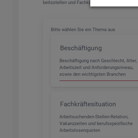
beits­stel­len und Fach­kräf­te­be­darf aller Be­ru­f
Bitte wäh­len Sie ein Thema aus
Beschäftigung
Beschäftigung nach Geschlecht, Alter,
Arbeitszeit und Anforderungsniveau,
sowie den wichtigsten Branchen
Fachkräftesituation
Arbeitsuchenden-Stellen-Relation,
Vakanzzeiten und berufsspezifische
Arbeitslosenquoten