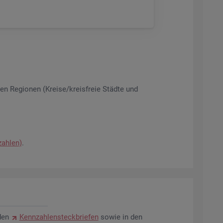
­nen Re­gio­nen (Krei­se/kreis­freie Städ­te und
zah­len)
.
den
Kenn­zah­len­steck­brie­fen
sowie in den