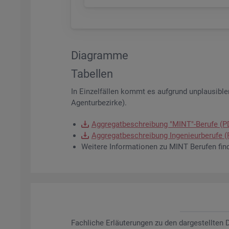
Dia­gram­me
Ta­bel­len
In Ein­zel­fäl­len kommt es auf­grund un­plau­si­bler
Agen­tur­be­zir­ke).
Ag­gre­gat­be­schrei­bung "MINT"-Be­ru­fe (
Ag­gre­gat­be­schrei­bung In­ge­nieur­be­ru­fe
Wei­te­re In­for­ma­tio­nen zu MINT Be­ru­fen fin
Fach­li­che Er­läu­te­run­gen zu den dar­ge­stell­te