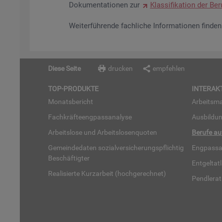
Do­ku­men­ta­tio­nen zur
Klas­si­fi­ka­ti­on der Be­r
Wei­ter­füh­ren­de fach­li­che In­for­ma­tio­nen fin­d
Diese Seite
drucken
empfehlen
TOP-PRO­DUK­TE
IN­TER­AK­
Mo­nats­be­richt
Ar­beits­ma
Fach­kräf­te­eng­pass­ana­ly­se
Aus­bil­du
Ar­beits­lo­se und Ar­beits­lo­sen­quo­ten
Be­ru­fe a
Ge­mein­de­da­ten so­zi­al­ver­si­che­rungs­pflich­tig
Eng­pass­a
Be­schäf­tig­ter
Ent­gel­t­at
Rea­li­sier­te Kurz­ar­beit (hoch­ge­rech­net)
Pend­ler­at