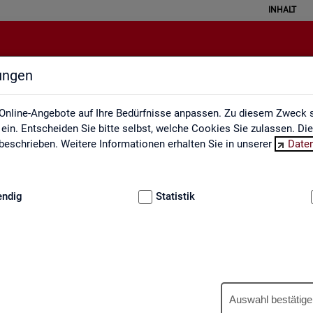
INHALT
lungen
Berufe auf einen Blick
Online-Angebote auf Ihre Bedürfnisse anpassen. Zu diesem Zweck s
in. Entscheiden Sie bitte selbst, welche Cookies Sie zulassen. Di
eschrieben. Weitere Informationen erhalten Sie in unserer
Date
:
GRUNDLAGEN
endig
Statistik
Be­ru­fe auf einen Blick
Auswahl bestätige
­tua­li­siert und ent­hal­ten In­for­ma­tio­nen zu den The­men Be­schäf­ti­gu