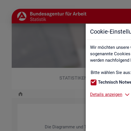
Cookie-Einstel
Wir möchten unsere 
sogenannte Cookies e
werden nachfolgend b
Bitte wählen Sie aus
STATISTIKEN
Technisch Notw
Details anzeigen
Die Dia­gram­me und Ta­bel­len wer­den jähr­lich ak