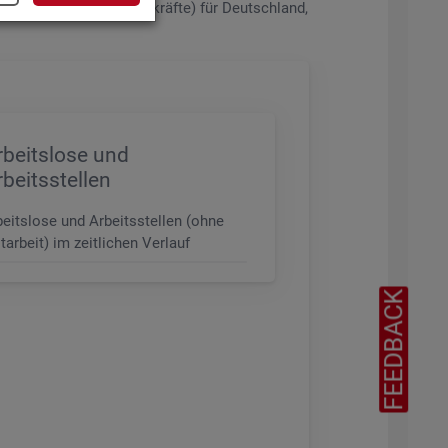
de­rungs­ni­veau (z.B. Fach­kräf­te) für Deutsch­land,
rbeitslose und
rbeitsstellen
beitslose und Arbeitsstellen (ohne
tarbeit) im zeitlichen Verlauf
FEEDBACK