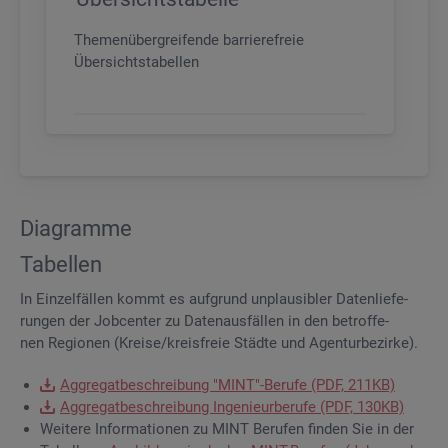
Themenübergreifende barrierefreie
Übersichtstabellen
Dia­gram­me
Ta­bel­len
In Ein­zel­fäl­len kommt es auf­grund un­plau­si­bler Da­ten­lie­fe­
run­gen der Job­cen­ter zu Da­ten­aus­fäl­len in den be­trof­fe­
nen Re­gio­nen (Krei­se/kreis­freie Städ­te und Agen­tur­be­zir­ke).
Ag­gre­gat­be­schrei­bung "MINT"-Be­ru­fe (PDF, 211KB)
Ag­gre­gat­be­schrei­bung In­ge­nieur­be­ru­fe (PDF, 130KB)
Wei­te­re In­for­ma­tio­nen zu MINT Be­ru­fen fin­den Sie in der