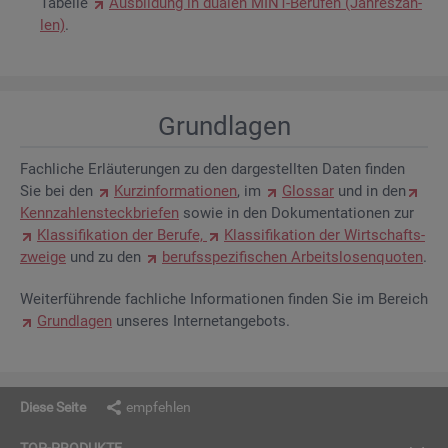
Ta­bel­le
Aus­bil­dung in dua­len MINT-Be­ru­fen (Jah­res­zah­
len)
.
Grund­la­gen
Fach­li­che Er­läu­te­run­gen zu den dar­ge­stell­ten Daten fin­den
Sie bei den
Kurz­in­for­ma­tio­nen
, im
Glos­sar
und in den
Kenn­zah­len­steck­brie­fen
sowie in den Do­ku­men­ta­tio­nen zur
Klas­si­fi­ka­ti­on der Be­ru­fe,
Klas­si­fi­ka­ti­on der Wirt­schafts­
zwei­ge
und zu den
be­rufs­spe­zi­fi­schen Ar­beits­lo­sen­quo­ten
.
Wei­ter­füh­ren­de fach­li­che In­for­ma­tio­nen fin­den Sie im Be­reich
Grund­la­gen
un­se­res In­ter­net­an­ge­bots.
Diese Seite
empfehlen