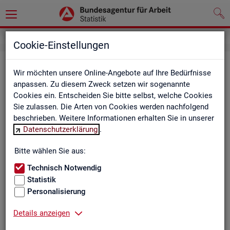
Cookie-Einstellungen
Be­ru­fe auf einen Blick
Wir möchten unsere Online-Angebote auf Ihre Bedürfnisse
anpassen. Zu diesem Zweck setzen wir sogenannte
Die Dia­gram­me und Ta­bel­len wer­den jähr­lich ak­tua­li­siert und
Cookies ein. Entscheiden Sie bitte selbst, welche Cookies
ent­hal­ten In­for­ma­tio­nen zu den The­men Be­schäf­ti­gung, Ent­
Sie zulassen. Die Arten von Cookies werden nachfolgend
gelt, Ar­beits­lo­sig­keit, ge­mel­de­te Ar­beits­stel­len und Fach­kräf­
beschrieben. Weitere Informationen erhalten Sie in unserer
te­be­darf aller Be­ru­fe sowie der MINT- und In­ge­nieur­be­ru­fe dif­
Datenschutzerklärung
.
fe­ren­ziert nach dem An­for­de­rungs­ni­veau (z.B. Fach­kräf­te) für
Deutsch­land, Län­der und Agen­tur­be­zir­ke
Bitte wählen Sie aus:
Technisch Notwendig
Statistik
Bitte wäh­len Sie ein Thema aus
Personalisierung
Details anzeigen
Beschäftigung