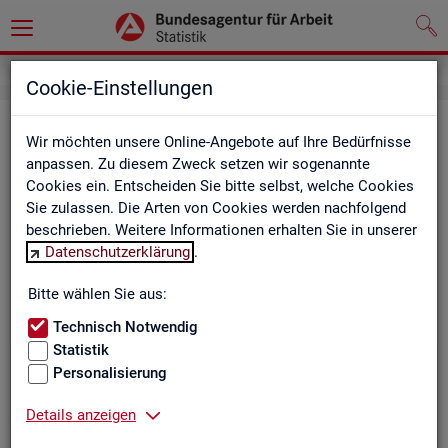
Cookie-Einstellungen
Be­ru­fe auf einen Blick
Wir möchten unsere Online-Angebote auf Ihre Bedürfnisse
anpassen. Zu diesem Zweck setzen wir sogenannte
Die Dia­gram­me und Ta­bel­len wer­den jähr­lich ak­tua­li­siert und
Cookies ein. Entscheiden Sie bitte selbst, welche Cookies
ent­hal­ten In­for­ma­tio­nen zu den The­men Be­schäf­ti­gung, Ent­
Sie zulassen. Die Arten von Cookies werden nachfolgend
gelt, Ar­beits­lo­sig­keit, ge­mel­de­te Ar­beits­stel­len und Fach­kräf­
beschrieben. Weitere Informationen erhalten Sie in unserer
te­be­darf aller Be­ru­fe sowie der MINT- und In­ge­nieur­be­ru­fe dif­
Datenschutzerklärung
.
fe­ren­ziert nach dem An­for­de­rungs­ni­veau (z.B. Fach­kräf­te) für
Deutsch­land, Län­der und Agen­tur­be­zir­ke
Bitte wählen Sie aus:
Technisch Notwendig
Statistik
Bitte wäh­len Sie ein Thema aus
Personalisierung
Details anzeigen
Beschäftigung