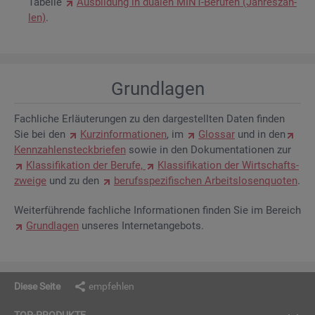
Ta­bel­le
Aus­bil­dung in dua­len MINT-Be­ru­fen (Jah­res­zah­
len)
.
Grund­la­gen
Fach­li­che Er­läu­te­run­gen zu den dar­ge­stell­ten Daten fin­den
Sie bei den
Kurz­in­for­ma­tio­nen
, im
Glos­sar
und in den
Kenn­zah­len­steck­brie­fen
sowie in den Do­ku­men­ta­tio­nen zur
Klas­si­fi­ka­ti­on der Be­ru­fe,
Klas­si­fi­ka­ti­on der Wirt­schafts­
zwei­ge
und zu den
be­rufs­spe­zi­fi­schen Ar­beits­lo­sen­quo­ten
.
Wei­ter­füh­ren­de fach­li­che In­for­ma­tio­nen fin­den Sie im Be­reich
Grund­la­gen
un­se­res In­ter­net­an­ge­bots.
Diese Seite
empfehlen