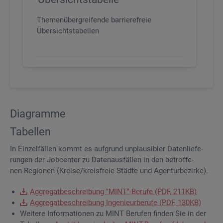
Themenübergreifende barrierefreie
Übersichtstabellen
Dia­gram­me
Ta­bel­len
In Ein­zel­fäl­len kommt es auf­grund un­plau­si­bler Da­ten­lie­fe­
run­gen der Job­cen­ter zu Da­ten­aus­fäl­len in den be­trof­fe­
nen Re­gio­nen (Krei­se/kreis­freie Städ­te und Agen­tur­be­zir­ke).
Ag­gre­gat­be­schrei­bung "MINT"-Be­ru­fe (PDF, 211KB)
Ag­gre­gat­be­schrei­bung In­ge­nieur­be­ru­fe (PDF, 130KB)
Wei­te­re In­for­ma­tio­nen zu MINT Be­ru­fen fin­den Sie in der