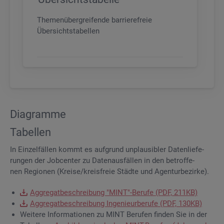
Themenübergreifende barrierefreie
Übersichtstabellen
Dia­gram­me
Ta­bel­len
In Ein­zel­fäl­len kommt es auf­grund un­plau­si­bler Da­ten­lie­fe­
run­gen der Job­cen­ter zu Da­ten­aus­fäl­len in den be­trof­fe­
nen Re­gio­nen (Krei­se/kreis­freie Städ­te und Agen­tur­be­zir­ke).
Ag­gre­gat­be­schrei­bung "MINT"-Be­ru­fe (PDF, 211KB)
Ag­gre­gat­be­schrei­bung In­ge­nieur­be­ru­fe (PDF, 130KB)
Wei­te­re In­for­ma­tio­nen zu MINT Be­ru­fen fin­den Sie in der