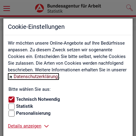
Cookie-Einstellungen
Be­ru­fe auf einen Blick
Wir möchten unsere Online-Angebote auf Ihre Bedürfnisse
anpassen. Zu diesem Zweck setzen wir sogenannte
Die Dia­gram­me und Ta­bel­len wer­den jähr­lich ak­tua­li­siert und
Cookies ein. Entscheiden Sie bitte selbst, welche Cookies
ent­hal­ten In­for­ma­tio­nen zu den The­men Be­schäf­ti­gung, Ent­
Sie zulassen. Die Arten von Cookies werden nachfolgend
gelt, Ar­beits­lo­sig­keit, ge­mel­de­te Ar­beits­stel­len und Fach­kräf­
beschrieben. Weitere Informationen erhalten Sie in unserer
te­be­darf aller Be­ru­fe sowie der MINT- und In­ge­nieur­be­ru­fe dif­
Datenschutzerklärung
.
fe­ren­ziert nach dem An­for­de­rungs­ni­veau (z.B. Fach­kräf­te) für
Deutsch­land, Län­der und Agen­tur­be­zir­ke
Bitte wählen Sie aus:
Technisch Notwendig
Statistik
Bitte wäh­len Sie ein Thema aus
Personalisierung
Details anzeigen
Beschäftigung