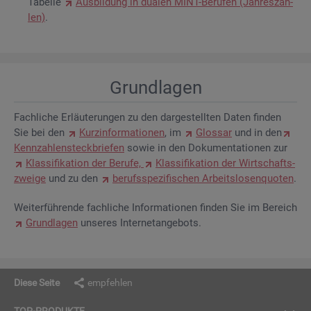
Ta­bel­le
Aus­bil­dung in dua­len MINT-Be­ru­fen (Jah­res­zah­
len)
.
Grund­la­gen
Fach­li­che Er­läu­te­run­gen zu den dar­ge­stell­ten Daten fin­den
Sie bei den
Kurz­in­for­ma­tio­nen
, im
Glos­sar
und in den
Kenn­zah­len­steck­brie­fen
sowie in den Do­ku­men­ta­tio­nen zur
Klas­si­fi­ka­ti­on der Be­ru­fe,
Klas­si­fi­ka­ti­on der Wirt­schafts­
zwei­ge
und zu den
be­rufs­spe­zi­fi­schen Ar­beits­lo­sen­quo­ten
.
Wei­ter­füh­ren­de fach­li­che In­for­ma­tio­nen fin­den Sie im Be­reich
Grund­la­gen
un­se­res In­ter­net­an­ge­bots.
Diese Seite
empfehlen