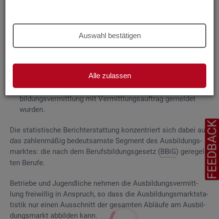
Grund­la­gen
Die
Aus­bil­dungs­markt­sta­tis­tik be­rich­tet über
Auswahl bestätigen
ge­mel­de­te
Be­wer­be­rin­nen und Be­wer­ber für Be­rufs­aus­bil­
dungs­stel­len
, die das Be­ra­tungs- und Ver­mitt­lungs­an­ge­bot
der Agen­tu­ren für Ar­beit und
Job­cen­ter
zum Aus­bil­dungs­
Alle zulassen
markt in An­spruch neh­men, sowie
Be­rufs­aus­bil­dungs­stel­len, die bei
AA
und
JC
für die Aus­
bil­dungs­ver­mitt­lung mit Ver­mitt­lungs­auf­trag ge­mel­det
wur­den.
FEEDBAC
Die sta­tis­ti­sche Be­richt­erstat­tung kon­zen­triert sich dabei auf
das zah­len­mä­ßig be­deut­sams­te Seg­ment des Aus­bil­dungs­
mark­tes: die nach dem Be­rufs­bil­dungs­ge­setz (
BBiG
) ge­re­gel­
ten Be­ru­fe.
Be­trie­be und Ju­gend­li­che neh­men die Aus­bil­dungs­ver­mitt­
lung frei­wil­lig in An­spruch, so dass die Aus­bil­dungs­markt­sta­
tis­tik nur einen Aus­schnitt der ge­sam­ten Ab­läu­fe am Aus­bil­
dungs­markt ab­bil­den kann.