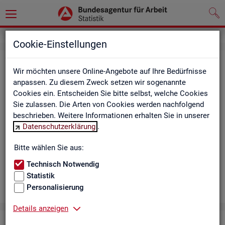
Cookie-Einstellungen
Aus­bil­dungs­markt
Wir möchten unsere Online-Angebote auf Ihre Bedürfnisse
anpassen. Zu diesem Zweck setzen wir sogenannte
Das Da­sh­board zeigt die wich­tigs­ten Daten zum Aus­bil­dungs­
Cookies ein. Entscheiden Sie bitte selbst, welche Cookies
markt in in­ter­ak­ti­ven Gra­fi­ken und Ta­bel­len. Für Deutsch­land,
Sie zulassen. Die Arten von Cookies werden nachfolgend
Län­der, Krei­se, Agen­tur­be­zir­ke und Ar­beits­markt­re­gio­nen bil­
beschrieben. Weitere Informationen erhalten Sie in unserer
det es ge­mel­de­te Be­wer­be­rin­nen und Be­wer­ber sowie Be­rufs­
Datenschutzerklärung
.
aus­bil­dungs­stel­len nach ge­frag­ten Merk­ma­len ab, bei­spiels­
wei­se Be­ru­fe. Neue Daten gibt es mo­nat­lich für März bis Sep­
Bitte wählen Sie aus:
tem­ber.
Technisch Notwendig
Statistik
Personalisierung
Details anzeigen