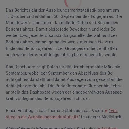
Das Be­richts­jahr der Aus­bil­dungs­markt­sta­tis­tik be­ginnt am
1. Ok­to­ber und endet am 30. Sep­tem­ber des Fol­ge­jah­res. Die
Mo­nats­wer­te sind immer ku­mu­lier­te Daten seit Be­ginn des
Be­richts­jah­res. Damit bleibt jede Be­wer­be­rin und jeder Be­
wer­ber
bzw.
jede Be­rufs­aus­bil­dungs­stel­le, die wäh­rend des
Be­richts­jah­res ein­mal ge­mel­det war, sta­tis­tisch bis zum
Ende des Be­richts­jah­res in der Grund­ge­samt­heit ent­hal­ten,
auch wenn der Ver­mitt­lungs­auf­trag be­reits be­en­det wurde.
Das Da­sh­board zeigt Daten für die Be­richts­mo­na­te März bis
Sep­tem­ber, wobei der Sep­tem­ber den Ab­schluss des Be­
richts­jah­res dar­stellt und damit Aus­sa­gen zum ge­sam­ten Be­
richts­jahr er­mög­licht. Die Be­richts­mo­na­te Ok­to­ber bis Fe­bru­
ar stellt das Da­sh­board wegen der ein­ge­schränk­ten Aus­sa­ge­
kraft zu Be­ginn des Be­richts­jah­res nicht dar.
Einen Ein­stieg in das Thema bie­tet auch das Video
"Ein­
stieg in die Aus­bil­dungs­markt­sta­tis­tik"
in un­se­rer Me­dia­thek.