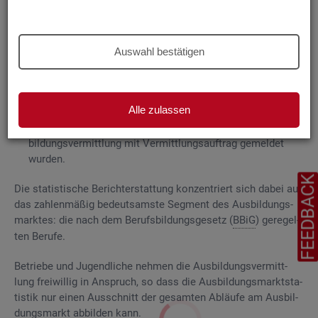
Grund­la­gen
Die
Aus­bil­dungs­markt­sta­tis­tik be­rich­tet über
Auswahl bestätigen
ge­mel­de­te
Be­wer­be­rin­nen und Be­wer­ber für Be­rufs­aus­bil­
dungs­stel­len
, die das Be­ra­tungs- und Ver­mitt­lungs­an­ge­bot
der Agen­tu­ren für Ar­beit und
Job­cen­ter
zum Aus­bil­dungs­
Alle zulassen
markt in An­spruch neh­men, sowie
Be­rufs­aus­bil­dungs­stel­len, die bei
AA
und
JC
für die Aus­
bil­dungs­ver­mitt­lung mit Ver­mitt­lungs­auf­trag ge­mel­det
wur­den.
FEEDBAC
Die sta­tis­ti­sche Be­richt­erstat­tung kon­zen­triert sich dabei auf
das zah­len­mä­ßig be­deut­sams­te Seg­ment des Aus­bil­dungs­
mark­tes: die nach dem Be­rufs­bil­dungs­ge­setz (
BBiG
) ge­re­gel­
ten Be­ru­fe.
Be­trie­be und Ju­gend­li­che neh­men die Aus­bil­dungs­ver­mitt­
lung frei­wil­lig in An­spruch, so dass die Aus­bil­dungs­markt­sta­
tis­tik nur einen Aus­schnitt der ge­sam­ten Ab­läu­fe am Aus­bil­
dungs­markt ab­bil­den kann.