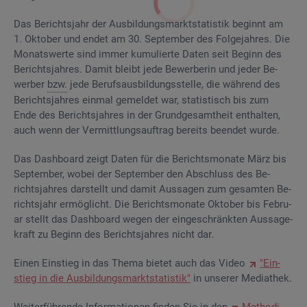
Das Be­richts­jahr der Aus­bil­dungs­markt­sta­tis­tik be­ginnt am
1. Ok­to­ber und endet am 30. Sep­tem­ber des Fol­ge­jah­res. Die
Mo­nats­wer­te sind immer ku­mu­lier­te Daten seit Be­ginn des
Be­richts­jah­res. Damit bleibt jede Be­wer­be­rin und jeder Be­
wer­ber
bzw.
jede Be­rufs­aus­bil­dungs­stel­le, die wäh­rend des
Be­richts­jah­res ein­mal ge­mel­det war, sta­tis­tisch bis zum
Ende des Be­richts­jah­res in der Grund­ge­samt­heit ent­hal­ten,
auch wenn der Ver­mitt­lungs­auf­trag be­reits be­en­det wurde.
Das Da­sh­board zeigt Daten für die Be­richts­mo­na­te März bis
Sep­tem­ber, wobei der Sep­tem­ber den Ab­schluss des Be­
richts­jah­res dar­stellt und damit Aus­sa­gen zum ge­sam­ten Be­
richts­jahr er­mög­licht. Die Be­richts­mo­na­te Ok­to­ber bis Fe­bru­
ar stellt das Da­sh­board wegen der ein­ge­schränk­ten Aus­sa­ge­
kraft zu Be­ginn des Be­richts­jah­res nicht dar.
Einen Ein­stieg in das Thema bie­tet auch das Video
"Ein­
stieg in die Aus­bil­dungs­markt­sta­tis­tik"
in un­se­rer Me­dia­thek.