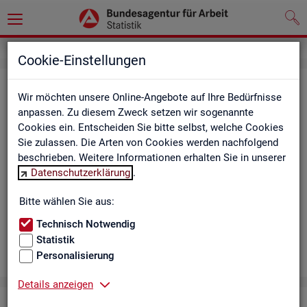
Cookie-Einstellungen
Aus­bil­dungs­markt
Wir möchten unsere Online-Angebote auf Ihre Bedürfnisse
anpassen. Zu diesem Zweck setzen wir sogenannte
Das Da­sh­board zeigt die wich­tigs­ten Daten zum Aus­bil­dungs­
Cookies ein. Entscheiden Sie bitte selbst, welche Cookies
markt in in­ter­ak­ti­ven Gra­fi­ken und Ta­bel­len. Für Deutsch­land,
Sie zulassen. Die Arten von Cookies werden nachfolgend
Län­der, Krei­se, Agen­tur­be­zir­ke und Ar­beits­markt­re­gio­nen bil­
beschrieben. Weitere Informationen erhalten Sie in unserer
det es ge­mel­de­te Be­wer­be­rin­nen und Be­wer­ber sowie Be­rufs­
Datenschutzerklärung
.
aus­bil­dungs­stel­len nach ge­frag­ten Merk­ma­len ab, bei­spiels­
wei­se Be­ru­fe. Neue Daten gibt es mo­nat­lich für März bis Sep­
Bitte wählen Sie aus:
tem­ber.
Technisch Notwendig
Statistik
Personalisierung
Details anzeigen