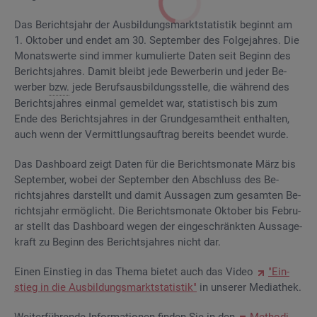
Das Be­richts­jahr der Aus­bil­dungs­markt­sta­tis­tik be­ginnt am
1. Ok­to­ber und endet am 30. Sep­tem­ber des Fol­ge­jah­res. Die
Mo­nats­wer­te sind immer ku­mu­lier­te Daten seit Be­ginn des
Be­richts­jah­res. Damit bleibt jede Be­wer­be­rin und jeder Be­
wer­ber
bzw.
jede Be­rufs­aus­bil­dungs­stel­le, die wäh­rend des
Be­richts­jah­res ein­mal ge­mel­det war, sta­tis­tisch bis zum
Ende des Be­richts­jah­res in der Grund­ge­samt­heit ent­hal­ten,
auch wenn der Ver­mitt­lungs­auf­trag be­reits be­en­det wurde.
Das Da­sh­board zeigt Daten für die Be­richts­mo­na­te März bis
Sep­tem­ber, wobei der Sep­tem­ber den Ab­schluss des Be­
richts­jah­res dar­stellt und damit Aus­sa­gen zum ge­sam­ten Be­
richts­jahr er­mög­licht. Die Be­richts­mo­na­te Ok­to­ber bis Fe­bru­
ar stellt das Da­sh­board wegen der ein­ge­schränk­ten Aus­sa­ge­
kraft zu Be­ginn des Be­richts­jah­res nicht dar.
Einen Ein­stieg in das Thema bie­tet auch das Video
"Ein­
stieg in die Aus­bil­dungs­markt­sta­tis­tik"
in un­se­rer Me­dia­thek.