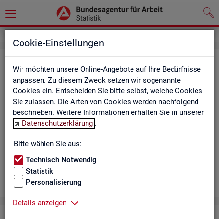
Cookie-Einstellungen
Aus­bil­dungs­markt
Wir möchten unsere Online-Angebote auf Ihre Bedürfnisse
anpassen. Zu diesem Zweck setzen wir sogenannte
Das Da­sh­board zeigt die wich­tigs­ten Daten zum Aus­bil­dungs­
Cookies ein. Entscheiden Sie bitte selbst, welche Cookies
markt in in­ter­ak­ti­ven Gra­fi­ken und Ta­bel­len. Für Deutsch­land,
Sie zulassen. Die Arten von Cookies werden nachfolgend
Län­der, Krei­se, Agen­tur­be­zir­ke und Ar­beits­markt­re­gio­nen bil­
beschrieben. Weitere Informationen erhalten Sie in unserer
det es ge­mel­de­te Be­wer­be­rin­nen und Be­wer­ber sowie Be­rufs­
Datenschutzerklärung
.
aus­bil­dungs­stel­len nach ge­frag­ten Merk­ma­len ab, bei­spiels­
wei­se Be­ru­fe. Neue Daten gibt es mo­nat­lich für März bis Sep­
Bitte wählen Sie aus:
tem­ber.
Technisch Notwendig
Statistik
Personalisierung
Details anzeigen