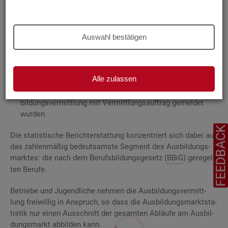
Grund­la­gen
Die
Aus­bil­dungs­markt­sta­tis­tik be­rich­tet über
Auswahl bestätigen
ge­mel­de­te
Be­wer­be­rin­nen und Be­wer­ber für Be­rufs­aus­bil­
dungs­stel­len
, die das Be­ra­tungs- und Ver­mitt­lungs­an­ge­bot
der Agen­tu­ren für Ar­beit und
Job­cen­ter
zum Aus­bil­dungs­
Alle zulassen
markt in An­spruch neh­men, sowie
Be­rufs­aus­bil­dungs­stel­len, die bei
AA
und
JC
für die Aus­
bil­dungs­ver­mitt­lung mit Ver­mitt­lungs­auf­trag ge­mel­det
wur­den.
FEEDBAC
Die sta­tis­ti­sche Be­richt­erstat­tung kon­zen­triert sich dabei auf
das zah­len­mä­ßig be­deut­sams­te Seg­ment des Aus­bil­dungs­
mark­tes: die nach dem Be­rufs­bil­dungs­ge­setz (
BBiG
) ge­re­gel­
ten Be­ru­fe.
Be­trie­be und Ju­gend­li­che neh­men die Aus­bil­dungs­ver­mitt­
lung frei­wil­lig in An­spruch, so dass die Aus­bil­dungs­markt­sta­
tis­tik nur einen Aus­schnitt der ge­sam­ten Ab­läu­fe am Aus­bil­
dungs­markt ab­bil­den kann.