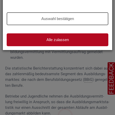
Grund­la­gen
Die
Aus­bil­dungs­markt­sta­tis­tik be­rich­tet über
Auswahl bestätigen
ge­mel­de­te
Be­wer­be­rin­nen und Be­wer­ber für Be­rufs­aus­bil­
dungs­stel­len
, die das Be­ra­tungs- und Ver­mitt­lungs­an­ge­bot
der Agen­tu­ren für Ar­beit und
Job­cen­ter
zum Aus­bil­dungs­
Alle zulassen
markt in An­spruch neh­men, sowie
Be­rufs­aus­bil­dungs­stel­len, die bei
AA
und
JC
für die Aus­
bil­dungs­ver­mitt­lung mit Ver­mitt­lungs­auf­trag ge­mel­det
wur­den.
FEEDBAC
Die sta­tis­ti­sche Be­richt­erstat­tung kon­zen­triert sich dabei auf
das zah­len­mä­ßig be­deut­sams­te Seg­ment des Aus­bil­dungs­
mark­tes: die nach dem Be­rufs­bil­dungs­ge­setz (
BBiG
) ge­re­gel­
ten Be­ru­fe.
Be­trie­be und Ju­gend­li­che neh­men die Aus­bil­dungs­ver­mitt­
lung frei­wil­lig in An­spruch, so dass die Aus­bil­dungs­markt­sta­
tis­tik nur einen Aus­schnitt der ge­sam­ten Ab­läu­fe am Aus­bil­
dungs­markt ab­bil­den kann.