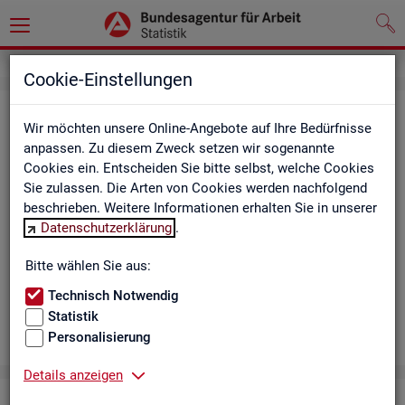
Cookie-Einstellungen
Aus­bil­dungs­markt
Wir möchten unsere Online-Angebote auf Ihre Bedürfnisse
anpassen. Zu diesem Zweck setzen wir sogenannte
Das Da­sh­board zeigt die wich­tigs­ten Daten zum Aus­bil­dungs­
Cookies ein. Entscheiden Sie bitte selbst, welche Cookies
markt in in­ter­ak­ti­ven Gra­fi­ken und Ta­bel­len. Für Deutsch­land,
Sie zulassen. Die Arten von Cookies werden nachfolgend
Län­der, Krei­se, Agen­tur­be­zir­ke und Ar­beits­markt­re­gio­nen bil­
beschrieben. Weitere Informationen erhalten Sie in unserer
det es ge­mel­de­te Be­wer­be­rin­nen und Be­wer­ber sowie Be­rufs­
Datenschutzerklärung
.
aus­bil­dungs­stel­len nach ge­frag­ten Merk­ma­len ab, bei­spiels­
wei­se Be­ru­fe. Neue Daten gibt es mo­nat­lich für März bis Sep­
Bitte wählen Sie aus:
tem­ber.
Technisch Notwendig
Statistik
Personalisierung
Details anzeigen