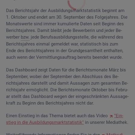
Das Be­richts­jahr der Aus­bil­dungs­markt­sta­tis­tik be­ginnt am
1. Ok­to­ber und endet am 30. Sep­tem­ber des Fol­ge­jah­res. Die
Mo­nats­wer­te sind immer ku­mu­lier­te Daten seit Be­ginn des
Be­richts­jah­res. Damit bleibt jede Be­wer­be­rin und jeder Be­
wer­ber
bzw.
jede Be­rufs­aus­bil­dungs­stel­le, die wäh­rend des
Be­richts­jah­res ein­mal ge­mel­det war, sta­tis­tisch bis zum
Ende des Be­richts­jah­res in der Grund­ge­samt­heit ent­hal­ten,
auch wenn der Ver­mitt­lungs­auf­trag be­reits be­en­det wurde.
Das Da­sh­board zeigt Daten für die Be­richts­mo­na­te März bis
Sep­tem­ber, wobei der Sep­tem­ber den Ab­schluss des Be­
richts­jah­res dar­stellt und damit Aus­sa­gen zum ge­sam­ten Be­
richts­jahr er­mög­licht. Die Be­richts­mo­na­te Ok­to­ber bis Fe­bru­
ar stellt das Da­sh­board wegen der ein­ge­schränk­ten Aus­sa­ge­
kraft zu Be­ginn des Be­richts­jah­res nicht dar.
Einen Ein­stieg in das Thema bie­tet auch das Video
"Ein­
stieg in die Aus­bil­dungs­markt­sta­tis­tik"
in un­se­rer Me­dia­thek.