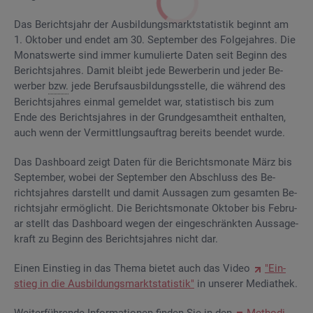
Das Be­richts­jahr der Aus­bil­dungs­markt­sta­tis­tik be­ginnt am
1. Ok­to­ber und endet am 30. Sep­tem­ber des Fol­ge­jah­res. Die
Mo­nats­wer­te sind immer ku­mu­lier­te Daten seit Be­ginn des
Be­richts­jah­res. Damit bleibt jede Be­wer­be­rin und jeder Be­
wer­ber
bzw.
jede Be­rufs­aus­bil­dungs­stel­le, die wäh­rend des
Be­richts­jah­res ein­mal ge­mel­det war, sta­tis­tisch bis zum
Ende des Be­richts­jah­res in der Grund­ge­samt­heit ent­hal­ten,
auch wenn der Ver­mitt­lungs­auf­trag be­reits be­en­det wurde.
Das Da­sh­board zeigt Daten für die Be­richts­mo­na­te März bis
Sep­tem­ber, wobei der Sep­tem­ber den Ab­schluss des Be­
richts­jah­res dar­stellt und damit Aus­sa­gen zum ge­sam­ten Be­
richts­jahr er­mög­licht. Die Be­richts­mo­na­te Ok­to­ber bis Fe­bru­
ar stellt das Da­sh­board wegen der ein­ge­schränk­ten Aus­sa­ge­
kraft zu Be­ginn des Be­richts­jah­res nicht dar.
Einen Ein­stieg in das Thema bie­tet auch das Video
"Ein­
stieg in die Aus­bil­dungs­markt­sta­tis­tik"
in un­se­rer Me­dia­thek.