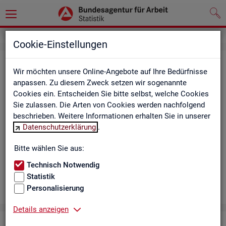
Cookie-Einstellungen
Aus­bil­dungs­markt
Wir möchten unsere Online-Angebote auf Ihre Bedürfnisse
anpassen. Zu diesem Zweck setzen wir sogenannte
Das Da­sh­board zeigt die wich­tigs­ten Daten zum Aus­bil­dungs­
Cookies ein. Entscheiden Sie bitte selbst, welche Cookies
markt in in­ter­ak­ti­ven Gra­fi­ken und Ta­bel­len. Für Deutsch­land,
Sie zulassen. Die Arten von Cookies werden nachfolgend
Län­der, Krei­se, Agen­tur­be­zir­ke und Ar­beits­markt­re­gio­nen bil­
beschrieben. Weitere Informationen erhalten Sie in unserer
det es ge­mel­de­te Be­wer­be­rin­nen und Be­wer­ber sowie Be­rufs­
Datenschutzerklärung
.
aus­bil­dungs­stel­len nach ge­frag­ten Merk­ma­len ab, bei­spiels­
wei­se Be­ru­fe. Neue Daten gibt es mo­nat­lich für März bis Sep­
Bitte wählen Sie aus:
tem­ber.
Technisch Notwendig
Statistik
Personalisierung
Details anzeigen