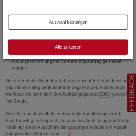
Grund­la­gen
Die
Aus­bil­dungs­markt­sta­tis­tik be­rich­tet über
Auswahl bestätigen
ge­mel­de­te
Be­wer­be­rin­nen und Be­wer­ber für Be­rufs­aus­bil­
dungs­stel­len
, die das Be­ra­tungs- und Ver­mitt­lungs­an­ge­bot
der Agen­tu­ren für Ar­beit und
Job­cen­ter
zum Aus­bil­dungs­
Alle zulassen
markt in An­spruch neh­men, sowie
Be­rufs­aus­bil­dungs­stel­len, die bei
AA
und
JC
für die Aus­
bil­dungs­ver­mitt­lung mit Ver­mitt­lungs­auf­trag ge­mel­det
wur­den.
FEEDBAC
Die sta­tis­ti­sche Be­richt­erstat­tung kon­zen­triert sich dabei auf
das zah­len­mä­ßig be­deut­sams­te Seg­ment des Aus­bil­dungs­
mark­tes: die nach dem Be­rufs­bil­dungs­ge­setz (
BBiG
) ge­re­gel­
ten Be­ru­fe.
Be­trie­be und Ju­gend­li­che neh­men die Aus­bil­dungs­ver­mitt­
lung frei­wil­lig in An­spruch, so dass die Aus­bil­dungs­markt­sta­
tis­tik nur einen Aus­schnitt der ge­sam­ten Ab­läu­fe am Aus­bil­
dungs­markt ab­bil­den kann.