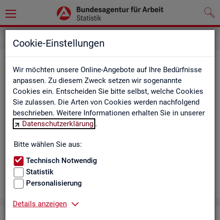
Cookie-Einstellungen
Aus­bil­dungs­markt
Wir möchten unsere Online-Angebote auf Ihre Bedürfnisse
anpassen. Zu diesem Zweck setzen wir sogenannte
Das Da­sh­board zeigt die wich­tigs­ten Daten zum Aus­bil­dungs­
Cookies ein. Entscheiden Sie bitte selbst, welche Cookies
markt in in­ter­ak­ti­ven Gra­fi­ken und Ta­bel­len. Für Deutsch­land,
Sie zulassen. Die Arten von Cookies werden nachfolgend
Län­der, Krei­se, Agen­tur­be­zir­ke und Ar­beits­markt­re­gio­nen bil­
beschrieben. Weitere Informationen erhalten Sie in unserer
det es ge­mel­de­te Be­wer­be­rin­nen und Be­wer­ber sowie Be­rufs­
Datenschutzerklärung
.
aus­bil­dungs­stel­len nach ge­frag­ten Merk­ma­len ab, bei­spiels­
wei­se Be­ru­fe. Neue Daten gibt es mo­nat­lich für März bis Sep­
Bitte wählen Sie aus:
tem­ber.
Technisch Notwendig
Statistik
Personalisierung
Details anzeigen