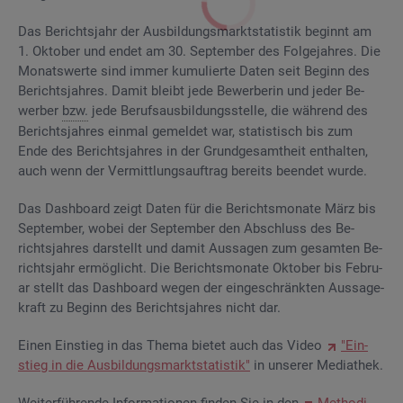
Das Be­richts­jahr der Aus­bil­dungs­markt­sta­tis­tik be­ginnt am
1. Ok­to­ber und endet am 30. Sep­tem­ber des Fol­ge­jah­res. Die
Mo­nats­wer­te sind immer ku­mu­lier­te Daten seit Be­ginn des
Be­richts­jah­res. Damit bleibt jede Be­wer­be­rin und jeder Be­
wer­ber
bzw.
jede Be­rufs­aus­bil­dungs­stel­le, die wäh­rend des
Be­richts­jah­res ein­mal ge­mel­det war, sta­tis­tisch bis zum
Ende des Be­richts­jah­res in der Grund­ge­samt­heit ent­hal­ten,
auch wenn der Ver­mitt­lungs­auf­trag be­reits be­en­det wurde.
Das Da­sh­board zeigt Daten für die Be­richts­mo­na­te März bis
Sep­tem­ber, wobei der Sep­tem­ber den Ab­schluss des Be­
richts­jah­res dar­stellt und damit Aus­sa­gen zum ge­sam­ten Be­
richts­jahr er­mög­licht. Die Be­richts­mo­na­te Ok­to­ber bis Fe­bru­
ar stellt das Da­sh­board wegen der ein­ge­schränk­ten Aus­sa­ge­
kraft zu Be­ginn des Be­richts­jah­res nicht dar.
Einen Ein­stieg in das Thema bie­tet auch das Video
"Ein­
stieg in die Aus­bil­dungs­markt­sta­tis­tik"
in un­se­rer Me­dia­thek.