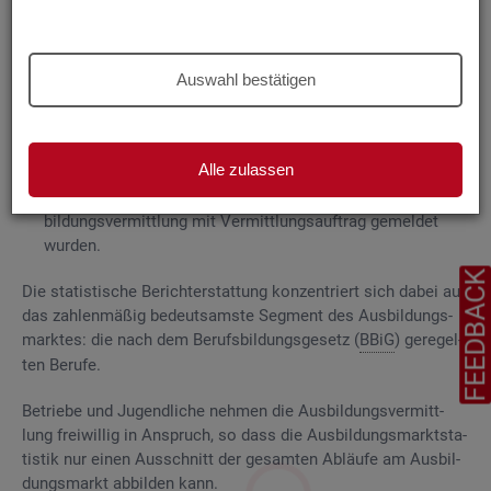
Grund­la­gen
Die
Aus­bil­dungs­markt­sta­tis­tik be­rich­tet über
Auswahl bestätigen
ge­mel­de­te
Be­wer­be­rin­nen und Be­wer­ber für Be­rufs­aus­bil­
dungs­stel­len
, die das Be­ra­tungs- und Ver­mitt­lungs­an­ge­bot
der Agen­tu­ren für Ar­beit und
Job­cen­ter
zum Aus­bil­dungs­
Alle zulassen
markt in An­spruch neh­men, sowie
Be­rufs­aus­bil­dungs­stel­len, die bei
AA
und
JC
für die Aus­
bil­dungs­ver­mitt­lung mit Ver­mitt­lungs­auf­trag ge­mel­det
wur­den.
FEEDBAC
Die sta­tis­ti­sche Be­richt­erstat­tung kon­zen­triert sich dabei auf
das zah­len­mä­ßig be­deut­sams­te Seg­ment des Aus­bil­dungs­
mark­tes: die nach dem Be­rufs­bil­dungs­ge­setz (
BBiG
) ge­re­gel­
ten Be­ru­fe.
Be­trie­be und Ju­gend­li­che neh­men die Aus­bil­dungs­ver­mitt­
lung frei­wil­lig in An­spruch, so dass die Aus­bil­dungs­markt­sta­
tis­tik nur einen Aus­schnitt der ge­sam­ten Ab­läu­fe am Aus­bil­
dungs­markt ab­bil­den kann.