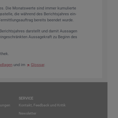
res. Die Mo­nats­wer­te sind immer ku­mu­lier­te
s­stel­le, die wäh­rend des Be­richts­jah­res ein­
r­mitt­lungs­auf­trag be­reits be­en­det wurde.
­richts­jah­res dar­stellt und damit Aus­sa­gen
ein­ge­schränk­ten Aus­sa­ge­kraft zu Be­ginn des
­thek.
d­la­gen
und im
Glos­sar
.
SER­VICE
run­gen
Kon­takt, Feed­back und Kri­tik
News­let­ter