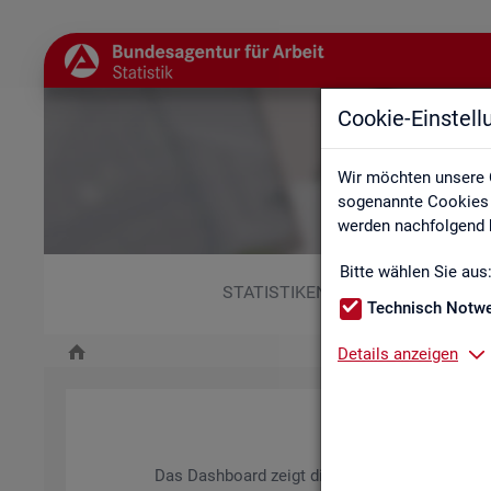
Cookie-Einstel
Wir möchten unsere 
sogenannte Cookies e
werden nachfolgend b
Bitte wählen Sie aus
STATISTIKEN
Technisch Notw
Details anzeigen
Das Da­sh­board zeigt die wich­tigs­ten Daten zum A