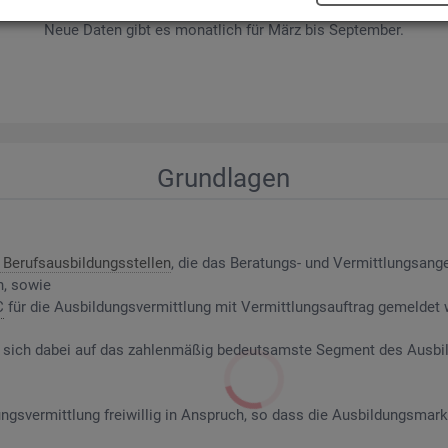
wer­be­rin­nen und Be­wer­ber sowie Be­rufs­aus­bil­dungs­stel­len nach ge­f
Neue Daten gibt es mo­nat­lich für März bis Sep­tem­ber.
Grund­la­gen
Be­rufs­aus­bil­dungs­stel­len
, die das Be­ra­tungs- und Ver­mitt­lungs­an­g
n, sowie
C
für die Aus­bil­dungs­ver­mitt­lung mit Ver­mitt­lungs­auf­trag ge­mel­det
riert sich dabei auf das zah­len­mä­ßig be­deut­sams­te Seg­ment des Aus­b
ngs­ver­mitt­lung frei­wil­lig in An­spruch, so dass die Aus­bil­dungs­mark