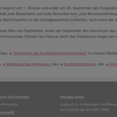
­tik be­ginnt am 1. Ok­to­ber und endet am 30. Sep­tem­ber des Fol­ge­jah­
eibt jede Be­wer­be­rin und jeder Be­wer­ber
bzw.
jede Be­rufs­aus­bil­dung
Be­richts­jah­res in der Grund­ge­samt­heit ent­hal­ten, auch wenn der Ve
na­te März bis Sep­tem­ber, wobei der Sep­tem­ber den Ab­schluss des Be
­richts­mo­na­te Ok­to­ber bis Fe­bru­ar stellt das Da­sh­board wegen der 
Video
"Ein­stieg in die Aus­bil­dungs­markt­sta­tis­tik"
in un­se­rer Me­dia
en
Me­tho­di­schen Hin­wei­sen
, den
Kurz­in­for­ma­tio­nen
, den
Grun
TI­VE STA­TIS­TI­KEN
GRUND­LA­GEN
rkt­mo­ni­tor
Log­buch zu Än­de­run­gen und Neue­
der Sta­tis­tik der BA (PDF, 2MB)
ngs­markt