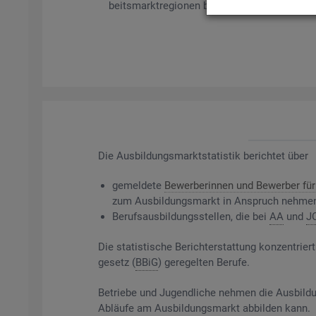
beits­markt­re­gio­nen bil­det es ge­mel­de­te Be­
Die
Aus­bil­dungs­markt­sta­tis­tik be­rich­tet über
ge­mel­de­te
Be­wer­be­rin­nen und Be­wer­ber für 
zum Aus­bil­dungs­markt in An­spruch neh­me
Be­rufs­aus­bil­dungs­stel­len, die bei
AA
und
J
Die sta­tis­ti­sche Be­richt­erstat­tung kon­zen­t
ge­setz (
BBiG
) ge­re­gel­ten Be­ru­fe.
Be­trie­be und Ju­gend­li­che neh­men die Aus­bil­du
Ab­läu­fe am Aus­bil­dungs­markt ab­bil­den kann.