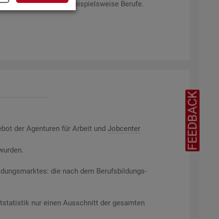
rag­ten Merk­ma­len ab, bei­spiels­wei­se Be­ru­fe.
FEEDBACK
e­bot der Agen­tu­ren für Ar­beit und
Job­cen­ter
 wur­den.
il­dungs­mark­tes: die nach dem Be­rufs­bil­dungs­
t­sta­tis­tik nur einen Aus­schnitt der ge­sam­ten