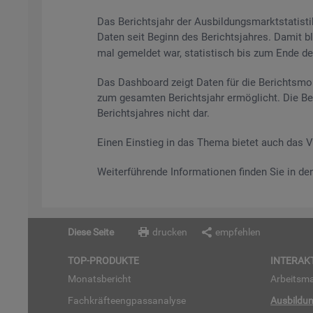
Das Be­richts­jahr der Aus­bil­dungs­markt­sta­tis
Daten seit Be­ginn des Be­richts­jah­res. Damit bl
mal ge­mel­det war, sta­tis­tisch bis zum Ende des 
Das Da­sh­board zeigt Daten für die Be­richts­mo­
zum ge­sam­ten Be­richts­jahr er­mög­licht. Die Be
Be­richts­jah­res nicht dar.
Einen Ein­stieg in das Thema bie­tet auch das 
Wei­ter­füh­ren­de In­for­ma­tio­nen fin­den Sie in d
Diese Seite
drucken
empfehlen
TOP-PRO­DUK­TE
IN­TER­AK­
Mo­nats­be­richt
Ar­beits­ma
Fach­kräf­te­eng­pass­ana­ly­se
Aus­bil­du