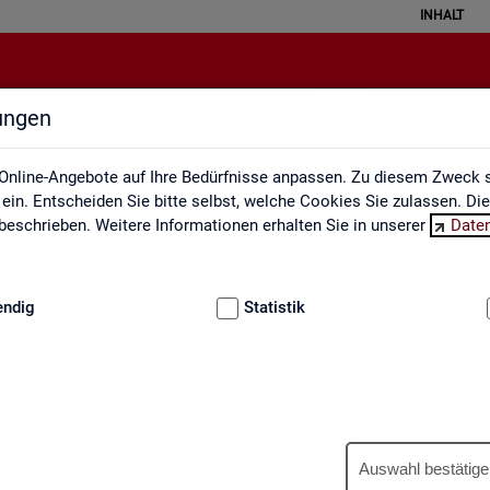
INHALT
lungen
Ausbildungsmarkt
Online-Angebote auf Ihre Bedürfnisse anpassen. Zu diesem Zweck s
in. Entscheiden Sie bitte selbst, welche Cookies Sie zulassen. Di
eschrieben. Weitere Informationen erhalten Sie in unserer
Date
:
GRUNDLAGEN
endig
Statistik
Aus­bil­dungs­markt
Auswahl bestätige
us­bil­dungs­markt in in­ter­ak­ti­ven Gra­fi­ken und Ta­bel­len. Für Deutsc