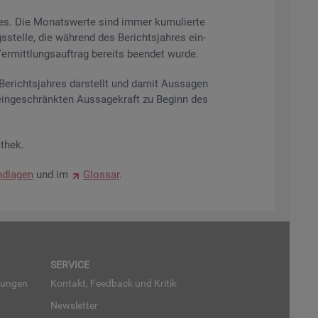
res. Die Mo­nats­wer­te sind immer ku­mu­lier­te
s­stel­le, die wäh­rend des Be­richts­jah­res ein­
r­mitt­lungs­auf­trag be­reits be­en­det wurde.
­richts­jah­res dar­stellt und damit Aus­sa­gen
ein­ge­schränk­ten Aus­sa­ge­kraft zu Be­ginn des
­thek.
d­la­gen
und im
Glos­sar
.
SER­VICE
run­gen
Kon­takt, Feed­back und Kri­tik
News­let­ter