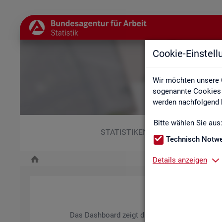
Cookie-Einstel
Wir möchten unsere 
sogenannte Cookies e
werden nachfolgend b
Bitte wählen Sie aus
STATISTIKEN
Technisch Notw
Details anzeigen
Das Da­sh­board zeigt die wich­tigs­ten Daten zum A