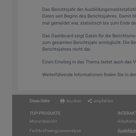
Das Be­richts­jahr der Aus­bil­dungs­markt­sta­tis
Daten seit Be­ginn des Be­richts­jah­res. Damit bl
mal ge­mel­det war, sta­tis­tisch bis zum Ende des 
Das Da­sh­board zeigt Daten für die Be­richts­mo­
zum ge­sam­ten Be­richts­jahr er­mög­licht. Die Be
Be­richts­jah­res nicht dar.
Einen Ein­stieg in das Thema bie­tet auch das 
Wei­ter­füh­ren­de In­for­ma­tio­nen fin­den Sie in d
Diese Seite
drucken
empfehlen
TOP-PRO­DUK­TE
IN­TER­AK­
Mo­nats­be­richt
Ar­beits­ma
Fach­kräf­te­eng­pass­ana­ly­se
Aus­bil­du