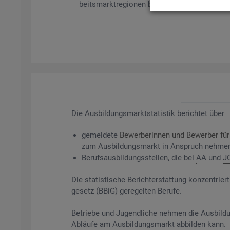
beits­markt­re­gio­nen bil­det es ge­mel­de­te Be­
Die
Aus­bil­dungs­markt­sta­tis­tik be­rich­tet über
ge­mel­de­te
Be­wer­be­rin­nen und Be­wer­ber für 
zum Aus­bil­dungs­markt in An­spruch neh­me
Be­rufs­aus­bil­dungs­stel­len, die bei
AA
und
J
Die sta­tis­ti­sche Be­richt­erstat­tung kon­zen­t
ge­setz (
BBiG
) ge­re­gel­ten Be­ru­fe.
Be­trie­be und Ju­gend­li­che neh­men die Aus­bil­du
Ab­läu­fe am Aus­bil­dungs­markt ab­bil­den kann.