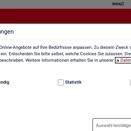
INHALT
lungen
Ausbildungsmarkt
Online-Angebote auf Ihre Bedürfnisse anpassen. Zu diesem Zweck s
in. Entscheiden Sie bitte selbst, welche Cookies Sie zulassen. Di
eschrieben. Weitere Informationen erhalten Sie in unserer
Date
:
GRUNDLAGEN
endig
Statistik
Aus­bil­dungs­markt
Auswahl bestätige
us­bil­dungs­markt in in­ter­ak­ti­ven Gra­fi­ken und Ta­bel­len. Für Deutsc