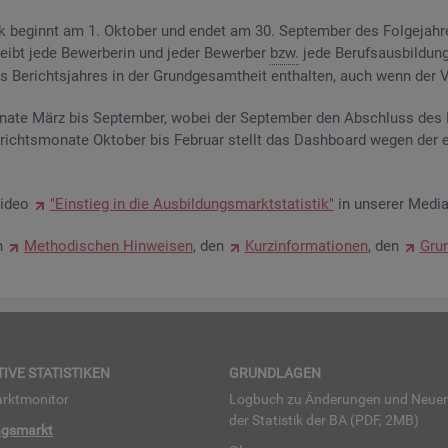
­tik be­ginnt am 1. Ok­to­ber und endet am 30. Sep­tem­ber des Fol­ge­jah­
eibt jede Be­wer­be­rin und jeder Be­wer­ber
bzw.
jede Be­rufs­aus­bil­dung
Be­richts­jah­res in der Grund­ge­samt­heit ent­hal­ten, auch wenn der Ve
na­te März bis Sep­tem­ber, wobei der Sep­tem­ber den Ab­schluss des Be
­richts­mo­na­te Ok­to­ber bis Fe­bru­ar stellt das Da­sh­board wegen der 
Video
"Ein­stieg in die Aus­bil­dungs­markt­sta­tis­tik"
in un­se­rer Me­dia
en
Me­tho­di­schen Hin­wei­sen
, den
Kurz­in­for­ma­tio­nen
, den
Grun
TI­VE STA­TIS­TI­KEN
GRUND­LA­GEN
rkt­mo­ni­tor
Log­buch zu Än­de­run­gen und Neue­
der Sta­tis­tik der BA (PDF, 2MB)
ngs­markt