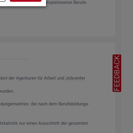
rag­ten Merk­ma­len ab, bei­spiels­wei­se Be­ru­fe.
FEEDBACK
e­bot der Agen­tu­ren für Ar­beit und
Job­cen­ter
 wur­den.
il­dungs­mark­tes: die nach dem Be­rufs­bil­dungs­
t­sta­tis­tik nur einen Aus­schnitt der ge­sam­ten