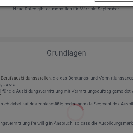
wer­be­rin­nen und Be­wer­ber sowie Be­rufs­aus­bil­dungs­stel­len nach ge­f
Neue Daten gibt es mo­nat­lich für März bis Sep­tem­ber.
Grund­la­gen
Be­rufs­aus­bil­dungs­stel­len
, die das Be­ra­tungs- und Ver­mitt­lungs­an­g
n, sowie
C
für die Aus­bil­dungs­ver­mitt­lung mit Ver­mitt­lungs­auf­trag ge­mel­det
riert sich dabei auf das zah­len­mä­ßig be­deut­sams­te Seg­ment des Aus­b
ngs­ver­mitt­lung frei­wil­lig in An­spruch, so dass die Aus­bil­dungs­mark