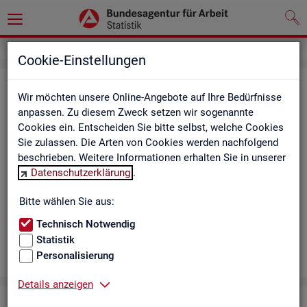
Cookie-Einstellungen
Aus­bil­dungs­markt
Wir möchten unsere Online-Angebote auf Ihre Bedürfnisse
anpassen. Zu diesem Zweck setzen wir sogenannte
Das Da­sh­board zeigt die wich­tigs­ten Daten zum Aus­bil­dungs­
Cookies ein. Entscheiden Sie bitte selbst, welche Cookies
markt in in­ter­ak­ti­ven Gra­fi­ken und Ta­bel­len. Für Deutsch­land,
Sie zulassen. Die Arten von Cookies werden nachfolgend
Län­der, Krei­se, Agen­tur­be­zir­ke und Ar­beits­markt­re­gio­nen bil­
beschrieben. Weitere Informationen erhalten Sie in unserer
det es ge­mel­de­te Be­wer­be­rin­nen und Be­wer­ber sowie Be­rufs­
Datenschutzerklärung
.
aus­bil­dungs­stel­len nach ge­frag­ten Merk­ma­len ab, bei­spiels­
wei­se Be­ru­fe. Neue Daten gibt es mo­nat­lich für März bis Sep­
Bitte wählen Sie aus:
tem­ber.
Technisch Notwendig
Statistik
Personalisierung
Details anzeigen