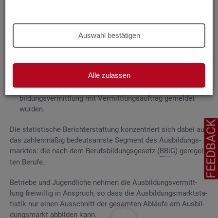
Grund­la­gen
Die
Aus­bil­dungs­markt­sta­tis­tik be­rich­tet über
Auswahl bestätigen
ge­mel­de­te
Be­wer­be­rin­nen und Be­wer­ber für Be­rufs­aus­bil­
dungs­stel­len
, die das Be­ra­tungs- und Ver­mitt­lungs­an­ge­bot
der Agen­tu­ren für Ar­beit und
Job­cen­ter
zum Aus­bil­dungs­
Alle zulassen
markt in An­spruch neh­men, sowie
Be­rufs­aus­bil­dungs­stel­len, die bei
AA
und
JC
für die Aus­
bil­dungs­ver­mitt­lung mit Ver­mitt­lungs­auf­trag ge­mel­det
wur­den.
FEEDBAC
Die sta­tis­ti­sche Be­richt­erstat­tung kon­zen­triert sich dabei auf
das zah­len­mä­ßig be­deut­sams­te Seg­ment des Aus­bil­dungs­
mark­tes: die nach dem Be­rufs­bil­dungs­ge­setz (
BBiG
) ge­re­gel­
ten Be­ru­fe.
Be­trie­be und Ju­gend­li­che neh­men die Aus­bil­dungs­ver­mitt­
lung frei­wil­lig in An­spruch, so dass die Aus­bil­dungs­markt­sta­
tis­tik nur einen Aus­schnitt der ge­sam­ten Ab­läu­fe am Aus­bil­
dungs­markt ab­bil­den kann.