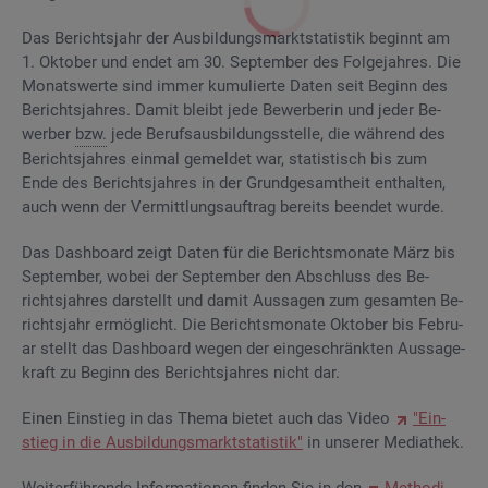
Das Be­richts­jahr der Aus­bil­dungs­markt­sta­tis­tik be­ginnt am
1. Ok­to­ber und endet am 30. Sep­tem­ber des Fol­ge­jah­res. Die
Mo­nats­wer­te sind immer ku­mu­lier­te Daten seit Be­ginn des
Be­richts­jah­res. Damit bleibt jede Be­wer­be­rin und jeder Be­
wer­ber
bzw.
jede Be­rufs­aus­bil­dungs­stel­le, die wäh­rend des
Be­richts­jah­res ein­mal ge­mel­det war, sta­tis­tisch bis zum
Ende des Be­richts­jah­res in der Grund­ge­samt­heit ent­hal­ten,
auch wenn der Ver­mitt­lungs­auf­trag be­reits be­en­det wurde.
Das Da­sh­board zeigt Daten für die Be­richts­mo­na­te März bis
Sep­tem­ber, wobei der Sep­tem­ber den Ab­schluss des Be­
richts­jah­res dar­stellt und damit Aus­sa­gen zum ge­sam­ten Be­
richts­jahr er­mög­licht. Die Be­richts­mo­na­te Ok­to­ber bis Fe­bru­
ar stellt das Da­sh­board wegen der ein­ge­schränk­ten Aus­sa­ge­
kraft zu Be­ginn des Be­richts­jah­res nicht dar.
Einen Ein­stieg in das Thema bie­tet auch das Video
"Ein­
stieg in die Aus­bil­dungs­markt­sta­tis­tik"
in un­se­rer Me­dia­thek.